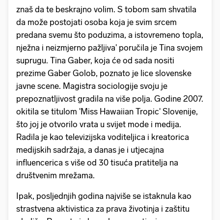
znaš da te beskrajno volim. S tobom sam shvatila
da može postojati osoba koja je svim srcem
predana svemu što poduzima, a istovremeno topla,
nježna i neizmjerno pažljiva' poručila je Tina svojem
suprugu. Tina Gaber, koja će od sada nositi
prezime Gaber Golob, poznato je lice slovenske
javne scene. Magistra sociologije svoju je
prepoznatljivost gradila na više polja. Godine 2007.
okitila se titulom 'Miss Hawaiian Tropic' Slovenije,
što joj je otvorilo vrata u svijet mode i medija.
Radila je kao televizijska voditeljica i kreatorica
medijskih sadržaja, a danas je i utjecajna
influencerica s više od 30 tisuća pratitelja na
društvenim mrežama.
Ipak, posljednjih godina najviše se istaknula kao
strastvena aktivistica za prava životinja i zaštitu