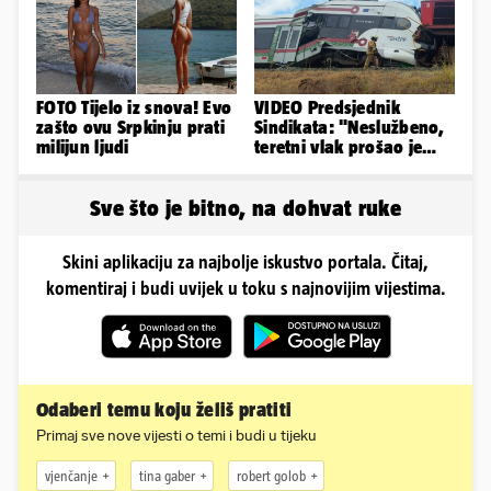
FOTO Tijelo iz snova! Evo
VIDEO Predsjednik
zašto ovu Srpkinju prati
Sindikata: "Neslužbeno,
milijun ljudi
teretni vlak prošao je
kroz signal 'STOJ'..."
Sve što je bitno, na dohvat ruke
Skini aplikaciju za najbolje iskustvo portala. Čitaj,
komentiraj i budi uvijek u toku s najnovijim vijestima.
Odaberi temu koju želiš pratiti
Primaj sve nove vijesti o temi i budi u tijeku
vjenčanje
tina gaber
robert golob