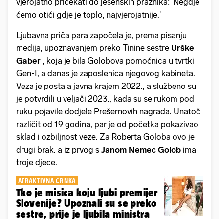
vjerojatno pričekati do jesenskih praznika: 'Negdje
ćemo otići gdje je toplo, najvjerojatnije.'
Ljubavna priča para započela je, prema pisanju
medija, upoznavanjem preko Tinine sestre
Urške
Gaber
, koja je bila Golobova pomoćnica u tvrtki
Gen-I, a danas je zaposlenica njegovog kabineta.
Veza je postala javna krajem 2022., a službeno su
je potvrdili u veljači 2023., kada su se rukom pod
ruku pojavile dodjele Prešernovih nagrada. Unatoč
različit od 19 godina, par je od početka pokazivao
sklad i ozbiljnost veze. Za Roberta Goloba ovo je
drugi brak, a iz prvog s
Janom Nemec Golob
ima
troje djece.
ATRAKTIVNA CRNKA
Tko je misica koju ljubi premijer
Slovenije? Upoznali su se preko
sestre, prije je ljubila ministra