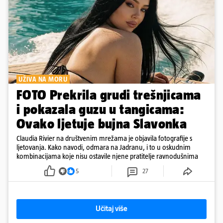
UŽIVA NA MORU
FOTO Prekrila grudi trešnjicama
i pokazala guzu u tangicama:
Ovako ljetuje bujna Slavonka
Claudia Rivier na društvenim mrežama je objavila fotografije s
ljetovanja. Kako navodi, odmara na Jadranu, i to u oskudnim
kombinacijama koje nisu ostavile njene pratitelje ravnodušnima
5
27
Učitaj više