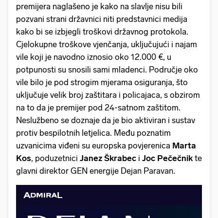
premijera naglašeno je kako na slavlje nisu bili
pozvani strani državnici niti predstavnici medija
kako bi se izbjegli troškovi državnog protokola.
Cjelokupne troškove vjenčanja, uključujući i najam
vile koji je navodno iznosio oko 12.000 €, u
potpunosti su snosili sami mladenci. Područje oko
vile bilo je pod strogim mjerama osiguranja, što
uključuje velik broj zaštitara i policajaca, s obzirom
na to da je premijer pod 24-satnom zaštitom.
Neslužbeno se doznaje da je bio aktiviran i sustav
protiv bespilotnih letjelica. Među poznatim
uzvanicima viđeni su europska povjerenica
Marta
Kos
, poduzetnici
Janez Škrabec
i
Joc Pečečnik
te
glavni direktor GEN energije Dejan Paravan.