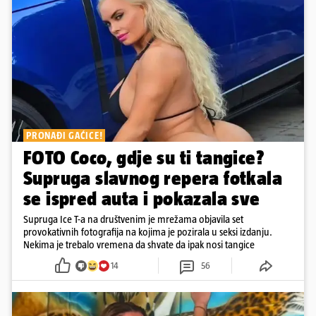
PRONAĐI GAĆICE!
FOTO Coco, gdje su ti tangice?
Supruga slavnog repera fotkala
se ispred auta i pokazala sve
Supruga Ice T-a na društvenim je mrežama objavila set
provokativnih fotografija na kojima je pozirala u seksi izdanju.
Nekima je trebalo vremena da shvate da ipak nosi tangice
14
56