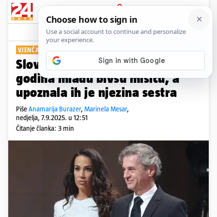
PRIJAVA
Show
Komentari
20
VJENČANJE GODINE
Slovenski premijer oženio je 19
godina mlađu bivšu misicu, a
upoznala ih je njezina sestra
Piše
Anamarija Burazer
,
Marinela Mesar
,
nedjelja, 7.9.2025. u 12:51
Čitanje članka: 3 min