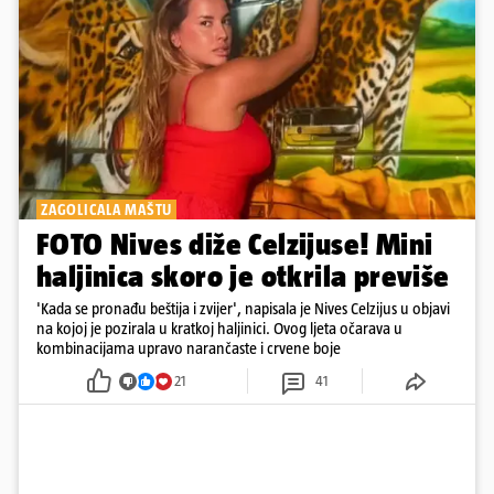
ZAGOLICALA MAŠTU
FOTO Nives diže Celzijuse! Mini
haljinica skoro je otkrila previše
'Kada se pronađu beštija i zvijer', napisala je Nives Celzijus u objavi
na kojoj je pozirala u kratkoj haljinici. Ovog ljeta očarava u
kombinacijama upravo narančaste i crvene boje
21
41