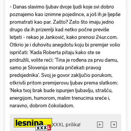
- Danas slavimo ljubav dvoje ljudi koje svi dobro
poznajemo kao iznimne pojedince, a još ih je ljepše
promatrati kao par. Zašto? Zato što imaju jedno
drugo da ih prizemlji kad netko počne previše
letjeti - rekao je Janković, kako prenosi 24ur.com.
Otkrio je i duhovitu anegdotu koju bi premijer volio
ispričati: 'Kada Roberta pitaju kako ste se
pridružili, volite reći: 'Tina je rođena za prvu damu,
samo je Slovenija morala pričekati pravog
predsjednika'. Svoj je govor zaključio porukom,
otkrivši pritom premijerovu ljubav prema slatkom:
'Neka tvoj brak bude ispunjen ljubavlju, strašću,
energijom, humorom, malim trenucima sreće i,
naravno, dobrom čokoladom.