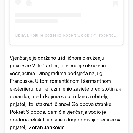
Objava koju je podijelio Robert Golob (@_robertgolob_)
Vjenčanje je održano u idiličnom okruženju
povijesne Ville 'Tartini', čije imanje okruženo
voćnjacima i vinogradima podsjeća na jug
Francuske. U tom romantičnom i šarmantnom
eksterijeru, par je razmijenio zavjete pred stotinjak
uzvanika, među kojima su bili članovi obitelji,
prijatelji te istaknuti članovi Golobove stranke
Pokret Sloboda. Sam čin vjenčanja vodio je
gradonačelnik Ljubljane i dugogodišnji premijerov
prijatelj,
Zoran Janković
.