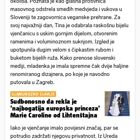
okoliša. Poznata je kao glasna protivnica
masovnog odstrela smeđih medvjeda i vukova u
Sloveniji te zagovornica veganske prehrane. Za
svoj najvažniji dan, Tina je odabrala raskošnu bijelu
vjenčanicu s uskim gornjim dijelom, otvorenim
ramenima i voluminoznom suknjom. Izgled je
upotpunila dugim velom s čipkastim rubom i
buketom bijelih ruža. Kako prenose slovenski
mediji, mladenka je imala spremne čak dvije haljine
renomiranog dizajnera, po koje je navodno
putovala u Zagreb.
GLAMUROZNO SLAVLJE
Sudbonosno da rekla je
'najbogatija europska princeza'
Marie Caroline od Lihtenštajna
Iako je vjenčanje imalo povijesni značaj, par se
potrudio zadržati njegovu privatnost. Iz Ureda