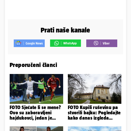
Prati naše kanale
Preporučeni članci
FOTO Sjećate li se mene?
FOTO Kupili ruševinu pa
Ovo su zaboravljeni
stvorili bajku: Pogledajte
hajdukovci, jedan je
kako danas izgleda
napuhao 3,3 promila...
dvorac u Zagorju