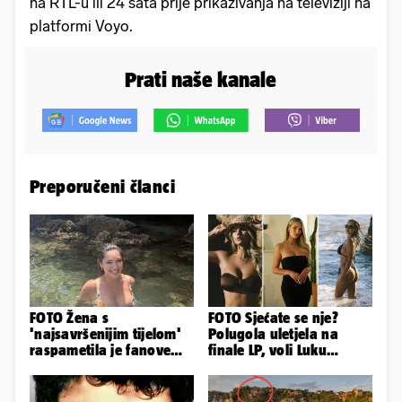
na RTL-u ili 24 sata prije prikazivanja na televiziji na
platformi Voyo.
Prati naše kanale
Preporučeni članci
FOTO Žena s
FOTO Sjećate se nje?
'najsavršenijim tijelom'
Polugola uletjela na
raspametila je fanove
finale LP, voli Luku
zaigranim fotkama iz
Modrića, a u Splitu se
plićaka
otrovala