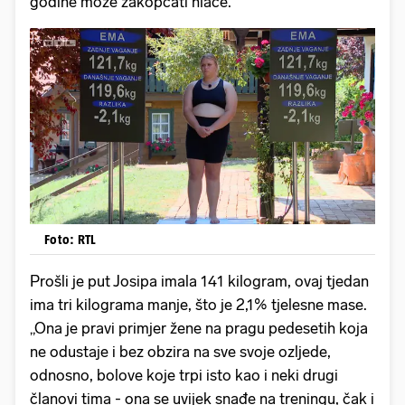
godine može zakopčati hlače.
Foto: RTL
Prošli je put Josipa imala 141 kilogram, ovaj tjedan
ima tri kilograma manje, što je 2,1% tjelesne mase.
„Ona je pravi primjer žene na pragu pedesetih koja
ne odustaje i bez obzira na sve svoje ozljede,
odnosno, bolove koje trpi isto kao i neki drugi
članovi tima - ona se uvijek snađe na treningu, čak i