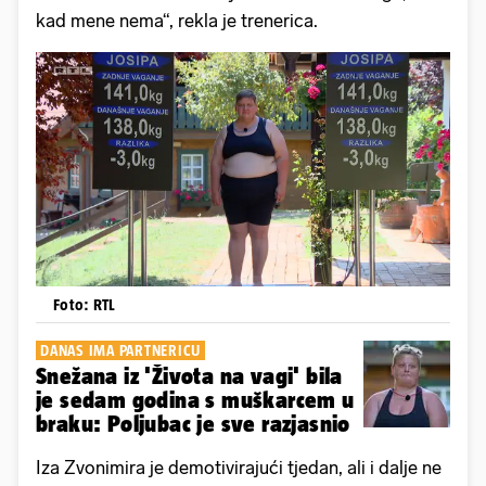
kad mene nema“, rekla je trenerica.
Foto: RTL
DANAS IMA PARTNERICU
Snežana iz 'Života na vagi' bila
je sedam godina s muškarcem u
braku: Poljubac je sve razjasnio
Iza Zvonimira je demotivirajući tjedan, ali i dalje ne