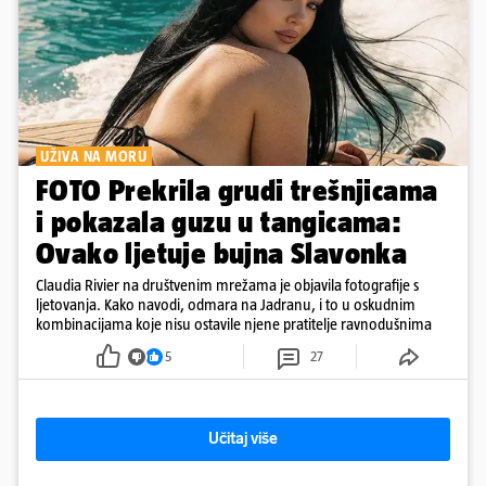
UŽIVA NA MORU
FOTO Prekrila grudi trešnjicama
i pokazala guzu u tangicama:
Ovako ljetuje bujna Slavonka
Claudia Rivier na društvenim mrežama je objavila fotografije s
ljetovanja. Kako navodi, odmara na Jadranu, i to u oskudnim
kombinacijama koje nisu ostavile njene pratitelje ravnodušnima
5
27
Učitaj više