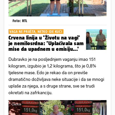
Foto: RTL
VAGA NE PRAŠTA, NETKO IDE KUĆI
Crvena linija u 'Životu na vagi'
je nemilosrdna: 'Uplaćivala sam
mise da upadnem u emisiju...'
Dubravko je na posljednjem vaganju imao 151
kilogram, izgubio je 1,2 kilograma, što je 0,8%
tjelesne mase. Edo je rekao da on previše
dramatično doživljava neke situacije i da se mnogi
uplaše za njega, a s druge strane, sve se trudi
okretati na zafrkanciju.