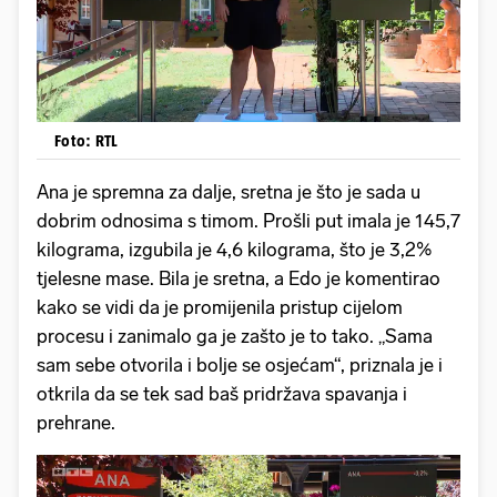
Foto: RTL
Ana je spremna za dalje, sretna je što je sada u
dobrim odnosima s timom. Prošli put imala je 145,7
kilograma, izgubila je 4,6 kilograma, što je 3,2%
tjelesne mase. Bila je sretna, a Edo je komentirao
kako se vidi da je promijenila pristup cijelom
procesu i zanimalo ga je zašto je to tako. „Sama
sam sebe otvorila i bolje se osjećam“, priznala je i
otkrila da se tek sad baš pridržava spavanja i
prehrane.