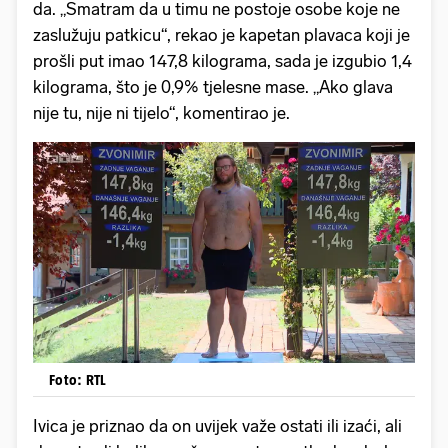
da. „Smatram da u timu ne postoje osobe koje ne
zaslužuju patkicu“, rekao je kapetan plavaca koji je
prošli put imao 147,8 kilograma, sada je izgubio 1,4
kilograma, što je 0,9% tjelesne mase. „Ako glava
nije tu, nije ni tijelo“, komentirao je.
Foto: RTL
Ivica je priznao da on uvijek važe ostati ili izaći, ali