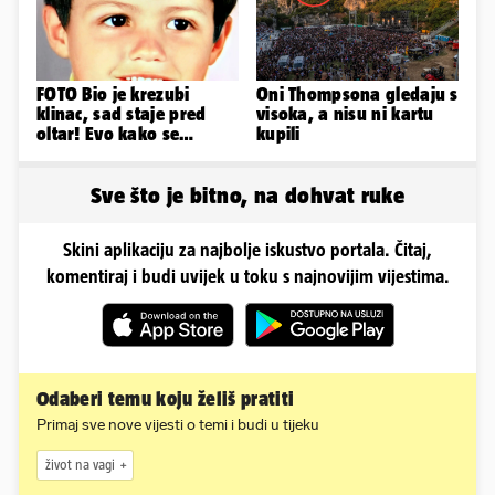
FOTO Bio je krezubi
Oni Thompsona gledaju s
klinac, sad staje pred
visoka, a nisu ni kartu
oltar! Evo kako se
kupili
mijenjao jedan od
najvećih...
Sve što je bitno, na dohvat ruke
Skini aplikaciju za najbolje iskustvo portala. Čitaj,
komentiraj i budi uvijek u toku s najnovijim vijestima.
Odaberi temu koju želiš pratiti
Primaj sve nove vijesti o temi i budi u tijeku
život na vagi