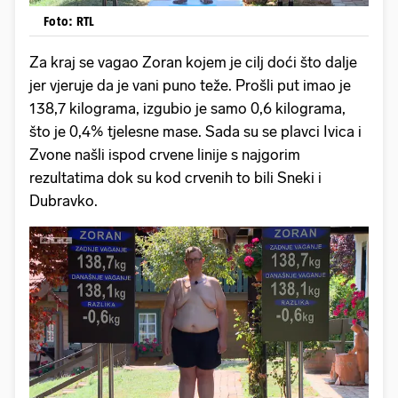
Foto: RTL
Za kraj se vagao Zoran kojem je cilj doći što dalje
jer vjeruje da je vani puno teže. Prošli put imao je
138,7 kilograma, izgubio je samo 0,6 kilograma,
što je 0,4% tjelesne mase. Sada su se plavci Ivica i
Zvone našli ispod crvene linije s najgorim
rezultatima dok su kod crvenih to bili Sneki i
Dubravko.