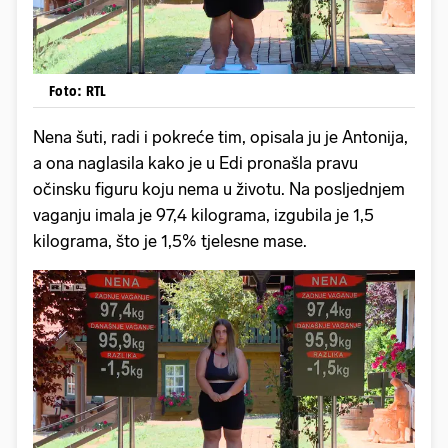
Foto: RTL
Nena šuti, radi i pokreće tim, opisala ju je Antonija,
a ona naglasila kako je u Edi pronašla pravu
očinsku figuru koju nema u životu. Na posljednjem
vaganju imala je 97,4 kilograma, izgubila je 1,5
kilograma, što je 1,5% tjelesne mase.