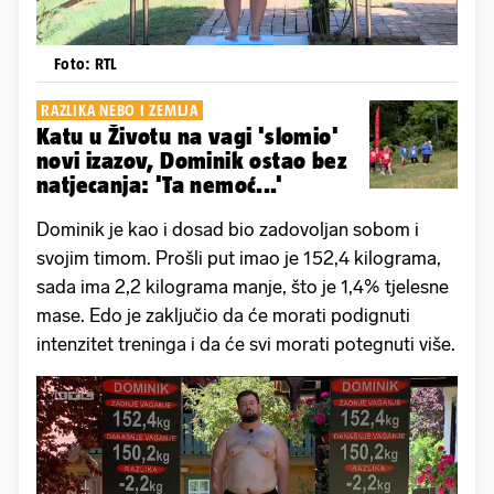
Foto: RTL
RAZLIKA NEBO I ZEMLJA
Katu u Životu na vagi 'slomio'
novi izazov, Dominik ostao bez
natjecanja: 'Ta nemoć...'
Dominik je kao i dosad bio zadovoljan sobom i
svojim timom. Prošli put imao je 152,4 kilograma,
sada ima 2,2 kilograma manje, što je 1,4% tjelesne
mase. Edo je zaključio da će morati podignuti
intenzitet treninga i da će svi morati potegnuti više.