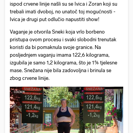
ispod crvene linije našli su se Ivica i Zoran koji su
trebali imati dvoboj, no unatoč toj mogućnosti -
Ivica je drugi put odlučio napustiti show!
Vaganje je otvorila Sneki koja vrlo borbeno
pristupa ovom procesu i svaki slobodni trenutak
koristi da bi pomaknula svoje granice. Na
posljednjem vaganju imama 122,6 kilograma,
izgubila je samo 1,2 kilograma, što je 1% tjelesne
mase. Snežana nije bila zadovoljna i brinula se
zbog crvene linije.