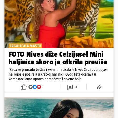
ZAGOLICALA MAŠTU
FOTO Nives diže Celzijuse! Mini
haljinica skoro je otkrila previše
'Kada se pronađu beštija i zvijer', napisala je Nives Celzijus u objavi
na kojoj je pozirala u kratkoj haljinici. Ovog ljeta očarava u
kombinacijama upravo narančaste i crvene boje
21
41