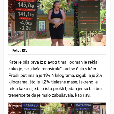
Foto: RTL
Kate je bila prva iz plavog tima i odmah je rekla
kako joj se „duša renovirala“ kad se čula s kćeri.
Prošli put imala je 194,4 kilograma, izgubila je 2,4
kilograma, što je 1,2% tjelesne mase. Iskreno je
rekla kako nije bilo isto prošli tjedan jer su bili bez
trenerice te da je malo zabušavala, kao i svi.