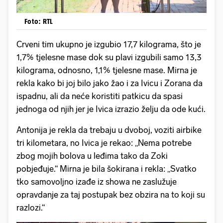
Foto: RTL
Crveni tim ukupno je izgubio 17,7 kilograma, što je
1,7% tjelesne mase dok su plavi izgubili samo 13,3
kilograma, odnosno, 1,1% tjelesne mase. Mirna je
rekla kako bi joj bilo jako žao i za Ivicu i Zorana da
ispadnu, ali da neće koristiti patkicu da spasi
jednoga od njih jer je Ivica izrazio želju da ode kući.
Antonija je rekla da trebaju u dvoboj, voziti airbike
tri kilometara, no Ivica je rekao: „Nema potrebe
zbog mojih bolova u leđima tako da Zoki
pobjeđuje.“ Mirna je bila šokirana i rekla: „Svatko
tko samovoljno izađe iz showa ne zaslužuje
opravdanje za taj postupak bez obzira na to koji su
razlozi.“