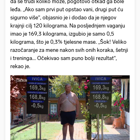
da se trudi koliko može, pogotovo otkad ga bole
leđa. „Ako sam prvi put opstao vani, drugi put ću
sigurno više“, objasnio je i dodao da je njegov
krajnji cilj 120 kilograma. Na posljednjem vaganju
imao je 169,3 kilograma, izgubio je samo 0,5
kilograma, što je 0,3% tjelesne mase. „Šok! Veliko
razočaranje za mene nakon svih onih koraka, šetnji
i treninga... Očekivao sam puno bolji rezultat“,
rekao je.