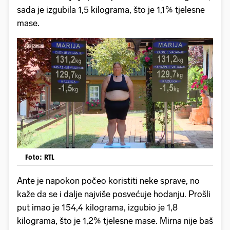
sada je izgubila 1,5 kilograma, što je 1,1% tjelesne
mase.
Foto: RTL
Ante je napokon počeo koristiti neke sprave, no
kaže da se i dalje najviše posvećuje hodanju. Prošli
put imao je 154,4 kilograma, izgubio je 1,8
kilograma, što je 1,2% tjelesne mase. Mirna nije baš