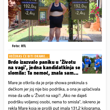
Foto: RTL
VEČERAS ĆE BITI DRAME...
Brdo izazvalo paniku u 'Životu
na vagi', jedna kandidatkinja se
slomila: Ta nemoć, znala sam...
Mare je otkrila da je prije showa prekinula s
dečkom jer joj nije bio podrška, a ona je uplaćivala
mise da uđe u 'Život na vagi'! „Ako ne daješ
podršku voljenoj osobi, nema to smisla“, iskreno je
rekla Mare koja je prošli put imala 131,2 kilograma,