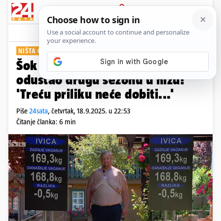
PRIJAVA
Show
Komentari
7
NIŠTA OD DVOBOJA....
Šok u 'Životu na vagi', Ivica je
odustao drugu sezonu u nizu!
'Treću priliku neće dobiti...'
Piše
24sata
,
četvrtak, 18.9.2025. u 22:53
Čitanje članka: 6 min