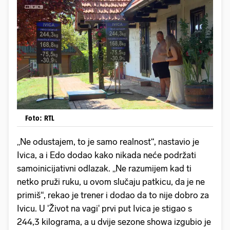
Foto: RTL
„Ne odustajem, to je samo realnost“, nastavio je
Ivica, a i Edo dodao kako nikada neće podržati
samoinicijativni odlazak. „Ne razumijem kad ti
netko pruži ruku, u ovom slučaju patkicu, da je ne
primiš“, rekao je trener i dodao da to nije dobro za
Ivicu. U 'Život na vagi' prvi put Ivica je stigao s
244,3 kilograma, a u dvije sezone showa izgubio je