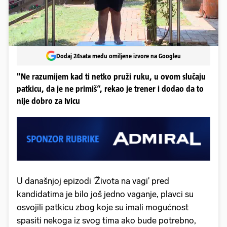
Dodaj 24sata među omiljene izvore na Googleu
"Ne razumijem kad ti netko pruži ruku, u ovom slučaju
patkicu, da je ne primiš“, rekao je trener i dodao da to
nije dobro za Ivicu
U današnjoj epizodi 'Života na vagi' pred
kandidatima je bilo još jedno vaganje, plavci su
osvojili patkicu zbog koje su imali mogućnost
spasiti nekoga iz svog tima ako bude potrebno,