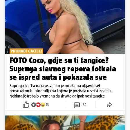
PRONAĐI GAĆICE!
FOTO Coco, gdje su ti tangice?
Supruga slavnog repera fotkala
se ispred auta i pokazala sve
Supruga Ice T-a na društvenim je mrežama objavila set
provokativnih fotografija na kojima je pozirala u seksi izdanju.
Nekima je trebalo vremena da shvate da ipak nosi tangice
13
54