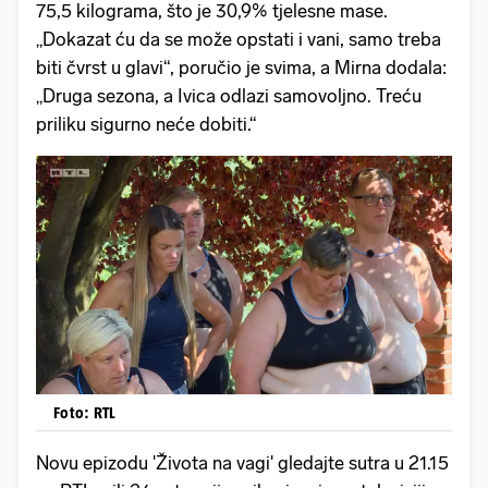
75,5 kilograma, što je 30,9% tjelesne mase.
„Dokazat ću da se može opstati i vani, samo treba
biti čvrst u glavi“, poručio je svima, a Mirna dodala:
„Druga sezona, a Ivica odlazi samovoljno. Treću
priliku sigurno neće dobiti.“
Foto: RTL
Novu epizodu 'Života na vagi' gledajte sutra u 21.15