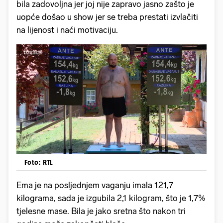
bila zadovoljna jer joj nije zapravo jasno zašto je
uopće došao u show jer se treba prestati izvlačiti
na lijenost i naći motivaciju.
Foto: RTL
Ema je na posljednjem vaganju imala 121,7
kilograma, sada je izgubila 2,1 kilogram, što je 1,7%
tjelesne mase. Bila je jako sretna što nakon tri