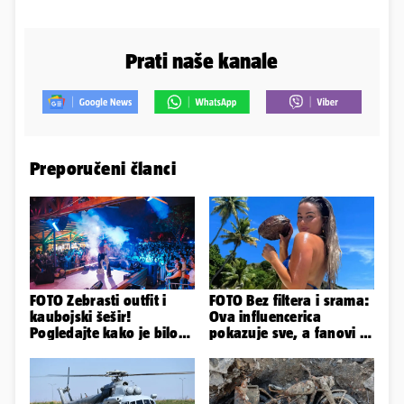
Prati naše kanale
Preporučeni članci
FOTO Zebrasti outfit i
FOTO Bez filtera i srama:
kaubojski šešir!
Ova influencerica
Pogledajte kako je bilo
pokazuje sve, a fanovi je
na nastupu Senidah u
naprosto obožavaju!
Vodicama