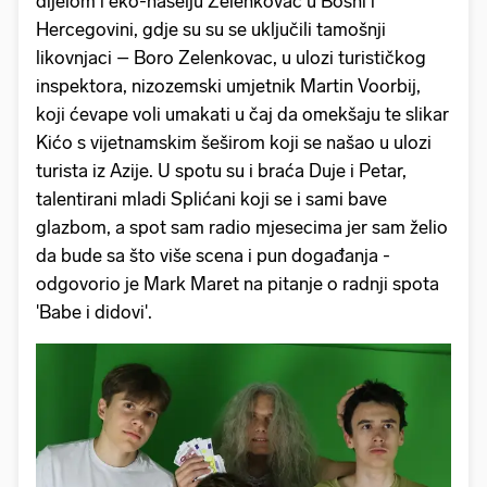
dijelom i eko-naselju Zelenkovac u Bosni i
Hercegovini, gdje su su se uključili tamošnji
likovnjaci – Boro Zelenkovac, u ulozi turističkog
inspektora, nizozemski umjetnik Martin Voorbij,
koji ćevape voli umakati u čaj da omekšaju te slikar
Kićo s vijetnamskim šeširom koji se našao u ulozi
turista iz Azije. U spotu su i braća Duje i Petar,
talentirani mladi Splićani koji se i sami bave
glazbom, a spot sam radio mjesecima jer sam želio
da bude sa što više scena i pun događanja -
odgovorio je Mark Maret na pitanje o radnji spota
'Babe i didovi'.