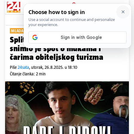
PRIJAVA
Show
Komentari
0
MLADA NADA
Splitski reper Mark Maret (16)
snimio je spot o mukama i
čarima obiteljskog turizma
Piše
24sata
,
utorak, 26.8.2025. u 18:10
Čitanje članka: 2 min