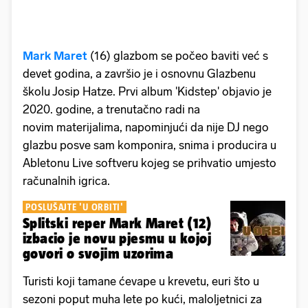
Mark Maret
(16) glazbom se počeo baviti već s
devet godina, a završio je i osnovnu Glazbenu
školu Josip Hatze. Prvi album 'Kidstep' objavio je
2020. godine, a trenutačno radi na
novim materijalima, napominjući da nije DJ nego
glazbu posve sam komponira, snima i producira u
Abletonu Live softveru kojeg se prihvatio umjesto
računalnih igrica.
POSLUŠAJTE 'U ORBITI'
Splitski reper Mark Maret (12)
izbacio je novu pjesmu u kojoj
govori o svojim uzorima
Turisti koji tamane ćevape u krevetu, euri što u
sezoni poput muha lete po kući, maloljetnici za