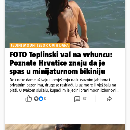
JEDINI MODNI IZBOR OVIH DANA
FOTO Toplinski val na vrhuncu:
Poznate Hrvatice znaju da je
spas u minijaturnom bikiniju
Dok neke dame uživaju u osvježenju na luksuznim jahtama i
privatnim bazenima, druge se rashlađuju uz more ili vježbaju na
plaži. U svakom slučaju, kupaći im je jedini pravi modni izbor ovih
dana
8
37