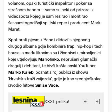
volanom, opaki turistički inspektor i poker sa
strašnom babom – samo su neki od prizora iz
videospota kojeg je sam režirao i montirao
šesnaestogodišnji splitski reper i producent Mark
Maret.
Spot prati pjesmu 'Babe i didovi' s njegovog
drugog albuma gdje kombinira trap, hip-hop i tech
house, a među likovima su i živopisni umirovljenici
koje utjelovljuju
Mariolinko
, nebrušeni glumački
dragulj i debitant, te bivši kaštelanski YouTuber
Marko Kaleb
, poznat široj publici iz showa
'Hrvatska traži zvijezdu', gdje je kao srednjoškolac
izvodio hitove
Siniše Vuce
.