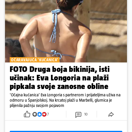
OČARAVAJUĆA 'KUĆANICA'
FOTO Druga boja bikinija, isti
učinak: Eva Longoria na plaži
pipkala svoje zanosne obline
'Očajna kućanica' Eva Longoria s partnerom i prijateljima uživa na
odmoru u Španjolskoj. Na krcatoj plaži u Marbelli, glumica je
plijenila pažnju svojom pojavom
7
10