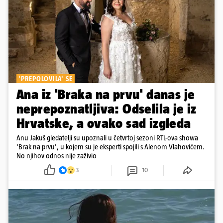
'PREPOLOVILA' SE
Ana iz 'Braka na prvu' danas je
neprepoznatljiva: Odselila je iz
Hrvatske, a ovako sad izgleda
Anu Jakuš gledatelji su upoznali u četvrtoj sezoni RTL-ova showa
'Brak na prvu', u kojem su je eksperti spojili s Alenom Vlahovićem.
No njihov odnos nije zaživio
3
10