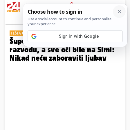
PRIJAVA
Galerija
Komentari
37
FEŠTA GODINE
Šuput nazdravila godinama i
razvodu, a sve oči bile na Šimi:
Nikad neću zaboraviti ljubav