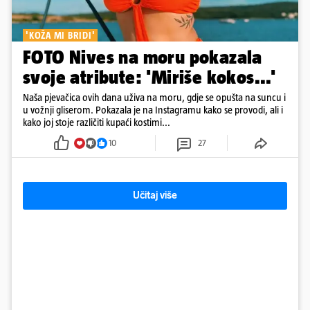
'KOŽA MI BRIDI'
FOTO Nives na moru pokazala
svoje atribute: 'Miriše kokos...'
Naša pjevačica ovih dana uživa na moru, gdje se opušta na suncu i
u vožnji gliserom. Pokazala je na Instagramu kako se provodi, ali i
kako joj stoje različiti kupaći kostimi...
10
27
Učitaj više