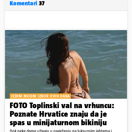
Komentari
37
JEDINI MODNI IZBOR OVIH DANA
FOTO Toplinski val na vrhuncu:
Poznate Hrvatice znaju da je
spas u minijaturnom bikiniju
Dok neke dame uživaju u osvježenju na luksuznim jahtama i