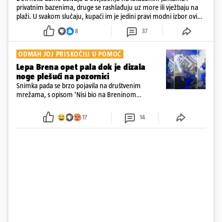
privatnim bazenima, druge se rashlađuju uz more ili vježbaju na
plaži. U svakom slučaju, kupaći im je jedini pravi modni izbor ovih
dana
8
37
ODMAH JOJ PRISKOČILI U POMOĆ
Lepa Brena opet pala dok je dizala
noge plešući na pozornici
Snimka pada se brzo pojavila na društvenim
mrežama, s opisom 'Nisi bio na Breninom
koncertu, ako Brena nije pala pred tobom'.
Srećom, pjevačica se nije ozlijedila nego je s
17
14
osmijehom nastavila pjevati