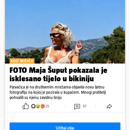
KOJI MIŠIĆI!
FOTO Maja Šuput pokazala je
isklesano tijelo u bikiniju
Pjevačica je na društvenim mrežama objavila novu ljetnu
fotografiju na kojoj je pozirala u kupaćem. Mnogi pratitelji
pohvalili su njenu zavidnu liniju
25
61
Učitaj više