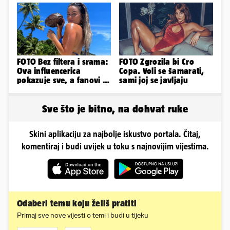
Uefe!?
FOTO Bez filtera i srama:
FOTO Zgrozila bi Cro
Ova influencerica
Copa. Voli se šamarati,
pokazuje sve, a fanovi je
sami joj se javljaju
naprosto obožavaju!
Sve što je bitno, na dohvat ruke
Skini aplikaciju za najbolje iskustvo portala. Čitaj,
komentiraj i budi uvijek u toku s najnovijim vijestima.
Odaberi temu koju želiš pratiti
Primaj sve nove vijesti o temi i budi u tijeku