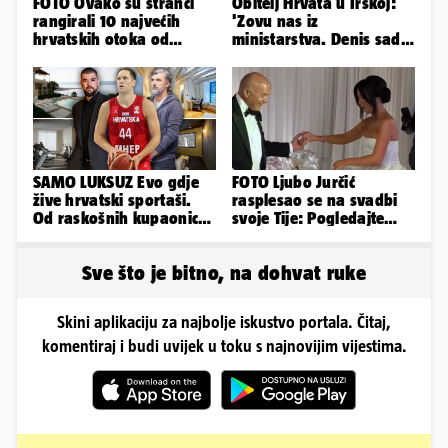
FOTO Ovako su stranci
Obitelj Hrvata u Irskoj:
rangirali 10 najvećih
'Zovu nas iz
hrvatskih otoka od
ministarstva. Denis sada
najboljeg do najgoreg
ima temperaturu. Strah
nas je'
SAMO LUKSUZ Evo gdje
FOTO Ljubo Jurčić
žive hrvatski sportaši.
rasplesao se na svadbi
Od raskošnih kupaonica
svoje Tije: Pogledajte
pa do privatnog kina
kako je izgledalo
vjenčanje...
Sve što je bitno, na dohvat ruke
Skini aplikaciju za najbolje iskustvo portala. Čitaj,
komentiraj i budi uvijek u toku s najnovijim vijestima.