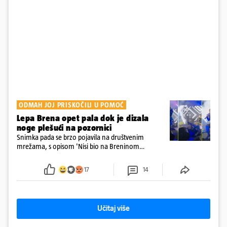
ODMAH JOJ PRISKOČILI U POMOĆ
Lepa Brena opet pala dok je dizala
noge plešući na pozornici
Snimka pada se brzo pojavila na društvenim
mrežama, s opisom 'Nisi bio na Breninom
koncertu, ako Brena nije pala pred tobom'.
Srećom, pjevačica se nije ozlijedila nego je s
17
14
osmijehom nastavila pjevati
Učitaj više