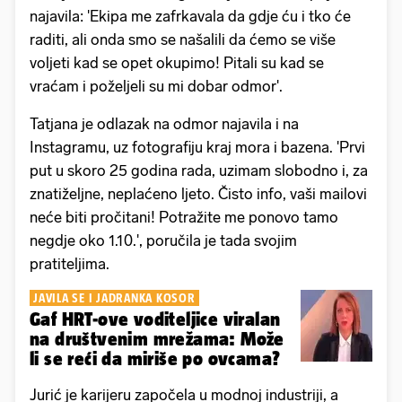
najavila: 'Ekipa me zafrkavala da gdje ću i tko će
raditi, ali onda smo se našalili da ćemo se više
voljeti kad se opet okupimo! Pitali su kad se
vraćam i poželjeli su mi dobar odmor'.
Tatjana je odlazak na odmor najavila i na
Instagramu, uz fotografiju kraj mora i bazena. 'Prvi
put u skoro 25 godina rada, uzimam slobodno i, za
znatiželjne, neplaćeno ljeto. Čisto info, vaši mailovi
neće biti pročitani! Potražite me ponovo tamo
negdje oko 1.10.', poručila je tada svojim
pratiteljima.
JAVILA SE I JADRANKA KOSOR
Gaf HRT-ove voditeljice viralan
na društvenim mrežama: Može
li se reći da miriše po ovcama?
Jurić je karijeru započela u modnoj industriji, a