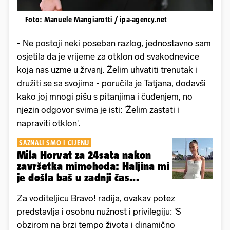
Foto: Manuele Mangiarotti / ipa-agency.net
- Ne postoji neki poseban razlog, jednostavno sam
osjetila da je vrijeme za otklon od svakodnevice
koja nas uzme u žrvanj. Želim uhvatiti trenutak i
družiti se sa svojima - poručila je Tatjana, dodavši
kako joj mnogi pišu s pitanjima i čuđenjem, no
njezin odgovor svima je isti: 'Želim zastati i
napraviti otklon'.
SAZNALI SMO I CIJENU
Mila Horvat za 24sata nakon
završetka mimohoda: Haljina mi
je došla baš u zadnji čas...
Za voditeljicu Bravo! radija, ovakav potez
predstavlja i osobnu nužnost i privilegiju: 'S
obzirom na brzi tempo života i dinamično