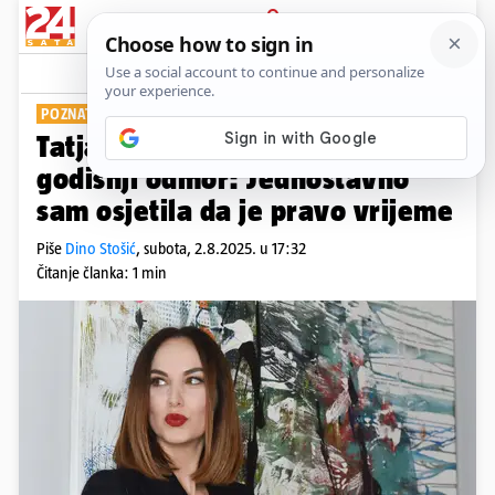
PRIJAVA
Show
Komentari
2
POZNATA VODITELJICA
Tatjana Jurić otišla na neplaćeni
godišnji odmor: Jednostavno
sam osjetila da je pravo vrijeme
Piše
Dino Stošić
,
subota, 2.8.2025. u 17:32
Čitanje članka: 1 min