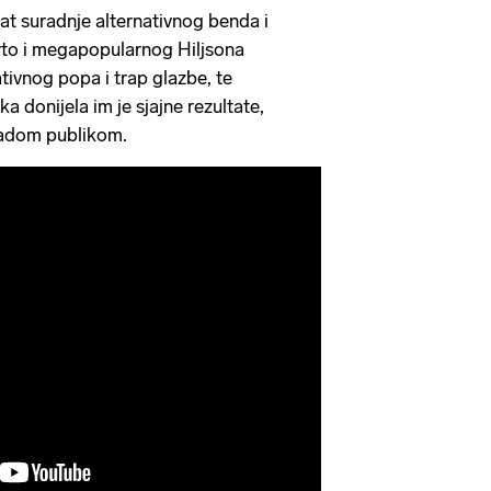
ltat suradnje alternativnog benda i
rto i megapopularnog Hiljsona
tivnog popa i trap glazbe, te
a donijela im je sjajne rezultate,
mladom publikom.