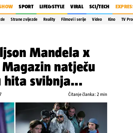
SHOW
SPORT
LIFE&STYLE
VIRAL
SCI/TECH
EXPRES
zde
Strane zvijezde
Reality
Filmovi i serije
Video
Kino
TV Pr
ljson Mandela x
 Magazin natječu
hita svibnja...
7
Čitanje članka: 2 min