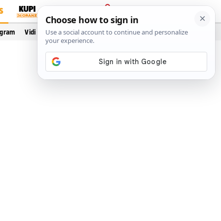
S
PRIJAVA
ogram
Vidi još…