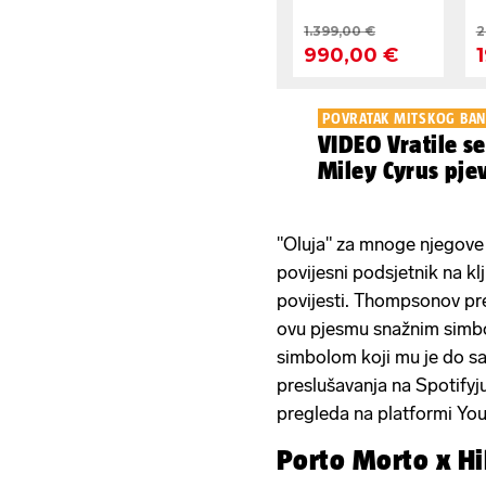
POVRATAK MITSKOG BA
VIDEO Vratile s
Miley Cyrus pje
"Oluja" za mnoge njegove 
povijesni podsjetnik na kl
povijesti. Thompsonov prep
ovu pjesmu snažnim simbo
simbolom koji mu je do s
preslušavanja na Spotifyju
pregleda na platformi Y
Porto Morto x Hi