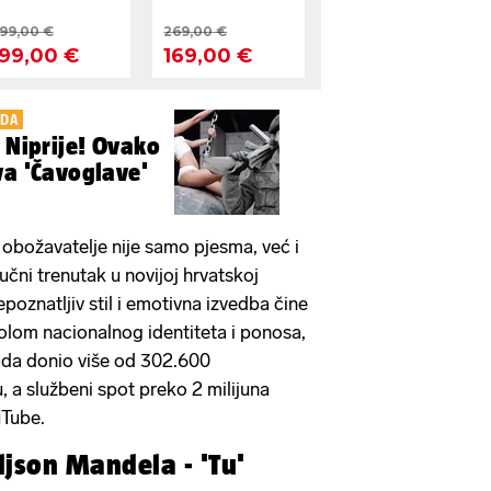
NDA
e Niprije! Ovako
va 'Čavoglave'
obožavatelje nije samo pjesma, već i
jučni trenutak u novijoj hrvatskoj
oznatljiv stil i emotivna izvedba čine
lom nacionalnog identiteta i ponosa,
ada donio više od 302.600
, a službeni spot preko 2 milijuna
ouTube.
ljson Mandela - 'Tu'