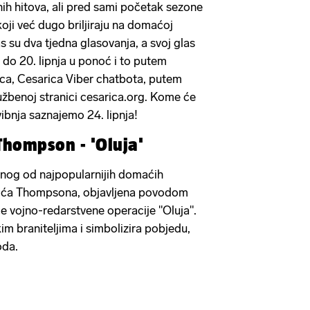
tnih hitova, ali pred sami početak sezone
koji već dugo briljiraju na domaćoj
s su dva tjedna glasovanja, a svoj glas
 do 20. lipnja u ponoć i to putem
ca, Cesarica Viber chatbota, putem
lužbenoj stranici cesarica.org. Kome će
vibnja saznajemo 24. lipnja!
Thompson - 'Oluja'
dnog od najpopularnijih domaćih
ića Thompsona, objavljena povodom
ce vojno-redarstvene operacije "Oluja".
im braniteljima i simbolizira pobjedu,
oda.