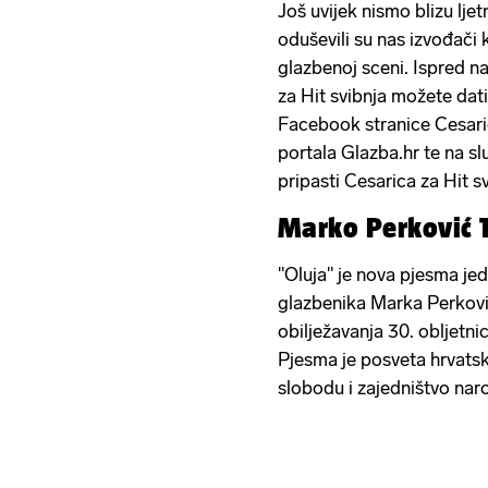
Još uvijek nismo blizu lje
oduševili su nas izvođači 
glazbenoj sceni. Ispred na
za Hit svibnja možete dati
Facebook stranice Cesari
portala Glazba.hr te na s
pripasti Cesarica za Hit s
Marko Perković 
"Oluja" je nova pjesma je
glazbenika Marka Perkov
obilježavanja 30. obljetni
Pjesma je posveta hrvatsk
slobodu i zajedništvo nar