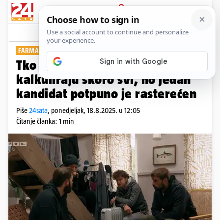
PRIJAVA
Show
Komentari
0
FARMA
Tko će biti novi vođa? U kući
kalkuliraju skoro svi, no jedan
kandidat potpuno je rasterećen
Piše
24sata
,
ponedjeljak, 18.8.2025. u 12:05
Čitanje članka: 1 min