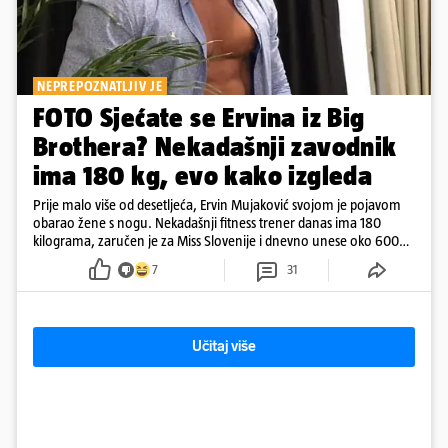
NEPREPOZNATLJIV JE
FOTO Sjećate se Ervina iz Big
Brothera? Nekadašnji zavodnik
ima 180 kg, evo kako izgleda
Prije malo više od desetljeća, Ervin Mujaković svojom je pojavom
obarao žene s nogu. Nekadašnji fitness trener danas ima 180
kilograma, zaručen je za Miss Slovenije i dnevno unese oko 6000
kcal.
7
31
Učitaj više