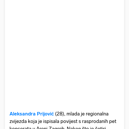
Aleksandra Prijović
(28), mlada je regionalna
zvijezda koja je ispisala povijest s rasprodanih pet
koncerata u Areni Zagreb. Nakon što je četiri