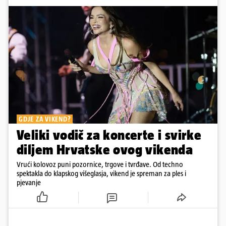
GDJE ZA VIKEND?
Veliki vodič za koncerte i svirke
diljem Hrvatske ovog vikenda
Vrući kolovoz puni pozornice, trgove i tvrđave. Od techno
spektakla do klapskog višeglasja, vikend je spreman za ples i
pjevanje