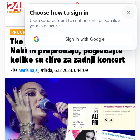
PRIJAVA
Show
Komentari
36
PRIJOMANIJA
Tko još nema kartu za Prijović?
Neki ih preprodaju, pogledajte
kolike su cifre za zadnji koncert
Piše
Marja Bajaj
,
srijeda, 6.12.2023. u 14:09