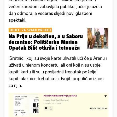
večeri zaredom zabavljala publiku, jučer je uzela
dan odmora, a večeras slijedi novi glazbeni
spektakl.
OUTFIT ZA SVAKU PRILIKU
Na Priju u dekolteu, a u Saboru
decentno: Političarka Marina
Opačak Bilić otkrila i tetovažu
'Sretnici' koji su svoje karte uhvatili ući će u Arenu i
uživati u njenom koncertu, ali oni koji nisu uspjeli
kupiti kartu ili su u posljednji trenutak poželjeli
kupiti ulaznicu trebat će izdvojiti popriličan iznos
za njih.