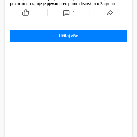
pozornici, a ranije je pjevao pred punim Lisinskim u Zagrebu
4
Učitaj više