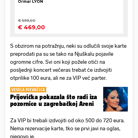
S obzirom na potražnju, neki su odlučili svoje karte
preprodati pa su se tako na Njuškalu pojavile
ogromne cifre. Svi oni koji požele otići na
posljednji koncert večeras trebat će izdvojiti
otprilike 100 eura, ali ne za VIP već parter.
VESELA PJEVAČICA
Prijovićka pokazala što radi iza
pozornice u zagrebačkoj Areni
Za VIP bi trebali izdvojiti od oko 500 do 720 eura.
Nema rezervacije karte, tko se prvi javi na oglas,
njegovo je.