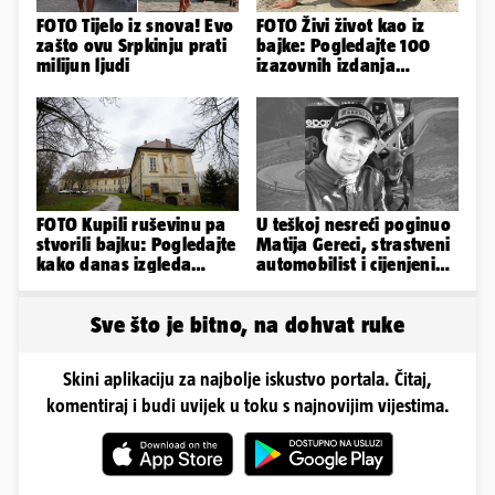
FOTO Tijelo iz snova! Evo
FOTO Živi život kao iz
zašto ovu Srpkinju prati
bajke: Pogledajte 100
milijun ljudi
izazovnih izdanja
Ronaldove Georgine
FOTO Kupili ruševinu pa
U teškoj nesreći poginuo
stvorili bajku: Pogledajte
Matija Gereci, strastveni
kako danas izgleda
automobilist i cijenjeni
dvorac u Zagorju
vatrogasac
Sve što je bitno, na dohvat ruke
Skini aplikaciju za najbolje iskustvo portala. Čitaj,
komentiraj i budi uvijek u toku s najnovijim vijestima.