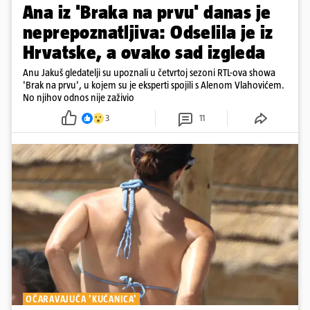
Ana iz 'Braka na prvu' danas je
neprepoznatljiva: Odselila je iz
Hrvatske, a ovako sad izgleda
Anu Jakuš gledatelji su upoznali u četvrtoj sezoni RTL-ova showa
'Brak na prvu', u kojem su je eksperti spojili s Alenom Vlahovićem.
No njihov odnos nije zaživio
3
11
OČARAVAJUĆA 'KUĆANICA'