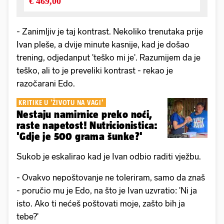
- Zanimljiv je taj kontrast. Nekoliko trenutaka prije
Ivan pleše, a dvije minute kasnije, kad je došao
trening, odjedanput 'teško mi je'. Razumijem da je
teško, ali to je preveliki kontrast - rekao je
razočarani Edo.
KRITIKE U 'ŽIVOTU NA VAGI'
Nestaju namirnice preko noći,
raste napetost! Nutricionistica:
'Gdje je 500 grama šunke?'
Sukob je eskalirao kad je Ivan odbio raditi vježbu.
- Ovakvo nepoštovanje ne toleriram, samo da znaš
- poručio mu je Edo, na što je Ivan uzvratio: 'Ni ja
isto. Ako ti nećeš poštovati moje, zašto bih ja
tebe?'