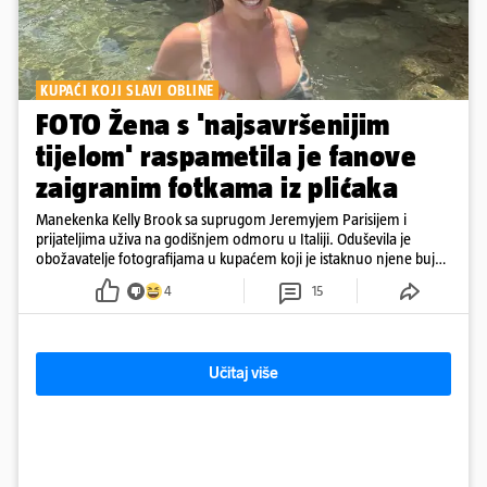
KUPAĆI KOJI SLAVI OBLINE
FOTO Žena s 'najsavršenijim
tijelom' raspametila je fanove
zaigranim fotkama iz plićaka
Manekenka Kelly Brook sa suprugom Jeremyjem Parisijem i
prijateljima uživa na godišnjem odmoru u Italiji. Oduševila je
obožavatelje fotografijama u kupaćem koji je istaknuo njene bujne
obline
4
15
Učitaj više