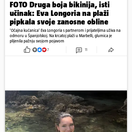
FOTO Druga boja bikinija, isti
učinak: Eva Longoria na plaži
pipkala svoje zanosne obline
'Očajna kućanica' Eva Longoria s partnerom i prijateljima uživa na
odmoru u Španjolskoj. Na krcatoj plaži u Marbelli, glumica je
plijenila pažnju svojom pojavom
7
11