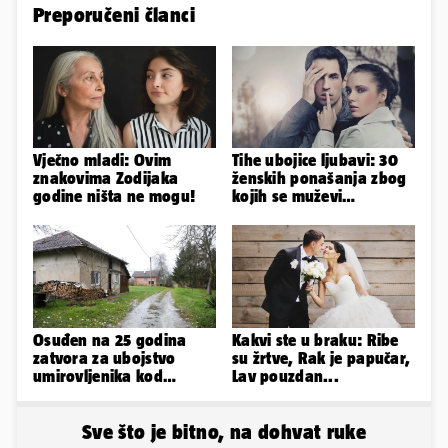
Preporučeni članci
Vječno mladi: Ovim
Tihe ubojice ljubavi: 30
znakovima Zodijaka
ženskih ponašanja zbog
godine ništa ne mogu!
kojih se muževi
emocionalno distanciraju
Osuđen na 25 godina
Kakvi ste u braku: Ribe
zatvora za ubojstvo
su žrtve, Rak je papučar,
umirovljenika kod
Lav pouzdan...
Petrinje: DORH objavio
detalje
Sve što je bitno, na dohvat ruke