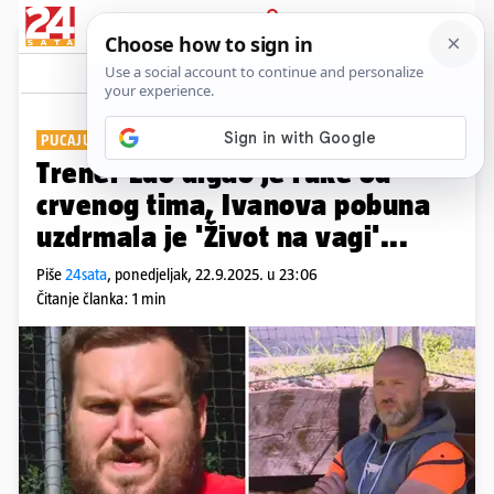
PRIJAVA
Show
Komentari
4
PUCAJU PO ŠAVOVIMA
Trener Edo digao je ruke od
crvenog tima, Ivanova pobuna
uzdrmala je 'Život na vagi'...
Piše
24sata
,
ponedjeljak, 22.9.2025. u 23:06
Čitanje članka: 1 min