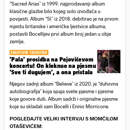
“Sacred Arias” iz 1999. najprodavaniji album
klasične glazbe bilo kojeg solo izvođača u
povijesti. Album “Sì” iz 2018. debitirao je na prvom
mjestu britanske i američke ljestvice albuma,
postavši Bocellijev prvi album broj jedan u obje
zemlje.
EMOTIVNI TRENUTAK
'Pala' prosidba na Pejovićevom
koncertu! On kleknuo na pjesmu
'Sve ti dugujem', a ona pristala
Njegov zadnji album “Believe” iz 2020. je “duhovna
autobiografija” koja spaja svete pjesme i pjesme
koje govore duši. Album sadrži i originalne pjesme
koje su skladali sam Bocelli i Ennio Morricone.
POGLEDAJTE VELIKI INTERVJU S MOMČILOM
OTAŠEVIĆEM: