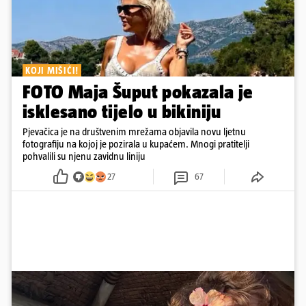
KOJI MIŠIĆI!
FOTO Maja Šuput pokazala je
isklesano tijelo u bikiniju
Pjevačica je na društvenim mrežama objavila novu ljetnu
fotografiju na kojoj je pozirala u kupaćem. Mnogi pratitelji
pohvalili su njenu zavidnu liniju
27
67