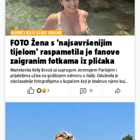
KUPAĆI KOJI SLAVI OBLINE
FOTO Žena s 'najsavršenijim
tijelom' raspametila je fanove
zaigranim fotkama iz plićaka
Manekenka Kelly Brook sa suprugom Jeremyjem Parisijem i
prijateljima uživa na godišnjem odmoru u Italiji. Oduševila je
obožavatelje fotografijama u kupaćem koji je istaknuo njene bujne
obline
4
16