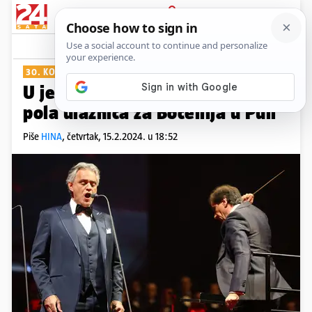
PRIJAVA
Show
Komentari
8
30. KOLOVOZA
U jedan dan prodano više od
pola ulaznica za Bocellija u Puli
Piše
HINA
,
četvrtak, 15.2.2024. u 18:52