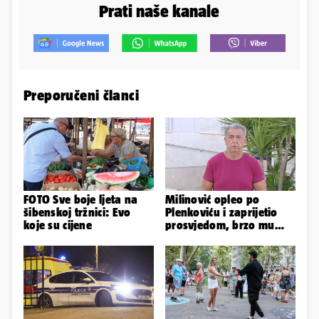
Prati naše kanale
Preporučeni članci
FOTO Sve boje ljeta na
Milinović opleo po
šibenskoj tržnici: Evo
Plenkoviću i zaprijetio
koje su cijene
prosvjedom, brzo mu
stigao odgovor građana
Gospića