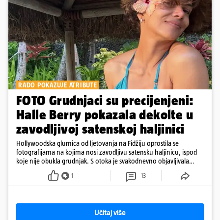
RADO POKAZUJE ATRIBUTE
FOTO Grudnjaci su precijenjeni:
Halle Berry pokazala dekolte u
zavodljivoj satenskoj haljinici
Hollywoodska glumica od ljetovanja na Fidžiju oprostila se
fotografijama na kojima nosi zavodljivu satensku haljinicu, ispod
koje nije obukla grudnjak. S otoka je svakodnevno objavljivala
fotografije u kupaćem
1
13
Učitaj više