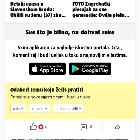
Detalji užasa u
FOTO Zagrebački
Slavonskom Brodu:
plesnjak za sve
Uhitili su ženu (37) zbog
generacije: Ovdje plešu
smrti 71-godišnjeg
baš svi
muškarca
Sve što je bitno, na dohvat ruke
Skini aplikaciju za najbolje iskustvo portala. Čitaj,
komentiraj i budi uvijek u toku s najnovijim vijestima.
Odaberi temu koju želiš pratiti
Primaj sve nove vijesti o temi i budi u tijeku
pula
koncert
andrea bocelli
4
8