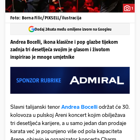
1
Foto: Borna Filic/PIXSELL/ilustracija
Dodaj 24sata među omiljene izvore na Googleu
Andrea Bocelli, ikona klasične i pop glazbe tijekom
zadnja tri desetljeća svojim je glasom i životom
inspirirao je mnoge umjetnike
Slavni talijanski tenor
Andrea Bocelli
održat će 30.
kolovoza u pulskoj Areni koncert kojim obilježava
tri desetljeća karijere, a u samo jedan dan prodaje
karata već je popunjeno više od pola kapaciteta
Arene, objavio je organizator koncerta Charm