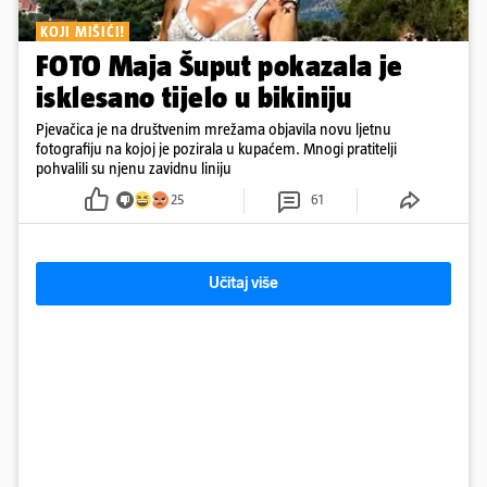
KOJI MIŠIĆI!
FOTO Maja Šuput pokazala je
isklesano tijelo u bikiniju
Pjevačica je na društvenim mrežama objavila novu ljetnu
fotografiju na kojoj je pozirala u kupaćem. Mnogi pratitelji
pohvalili su njenu zavidnu liniju
25
61
Učitaj više