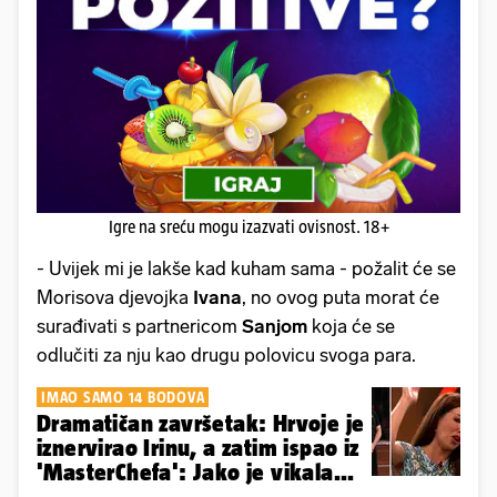
Igre na sreću mogu izazvati ovisnost. 18+
- Uvijek mi je lakše kad kuham sama - požalit će se
Morisova djevojka
Ivana
, no ovog puta morat će
surađivati s partnericom
Sanjom
koja će se
odlučiti za nju kao drugu polovicu svoga para.
IMAO SAMO 14 BODOVA
Dramatičan završetak: Hrvoje je
iznervirao Irinu, a zatim ispao iz
'MasterChefa': Jako je vikala...