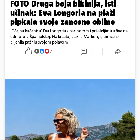
FOTO Druga boja bikinija, isti
učinak: Eva Longoria na plaži
pipkala svoje zanosne obline
'Očajna kućanica' Eva Longoria s partnerom i prijateljima uživa na
odmoru u Španjolskoj. Na krcatoj plaži u Marbelli, glumica je
plijenila pažnju svojom pojavom
7
11