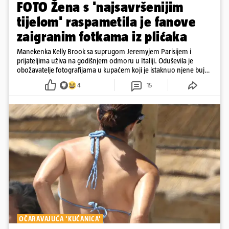
FOTO Žena s 'najsavršenijim
tijelom' raspametila je fanove
zaigranim fotkama iz plićaka
Manekenka Kelly Brook sa suprugom Jeremyjem Parisijem i
prijateljima uživa na godišnjem odmoru u Italiji. Oduševila je
obožavatelje fotografijama u kupaćem koji je istaknuo njene bujne
obline
4
15
OČARAVAJUĆA 'KUĆANICA'