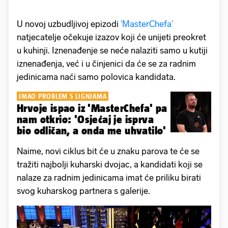
U novoj uzbudljivoj epizodi
'MasterChefa'
natjecatelje očekuje izazov koji će unijeti preokret
u kuhinji. Iznenađenje se neće nalaziti samo u kutiji
iznenađenja, već i u činjenici da će se za radnim
jedinicama naći samo polovica kandidata.
IMAO PROBLEM S LIGNJAMA
Hrvoje ispao iz 'MasterChefa' pa
nam otkrio: 'Osjećaj je isprva
bio odličan, a onda me uhvatilo'
Naime, novi ciklus bit će u znaku parova te će se
tražiti najbolji kuharski dvojac, a kandidati koji se
nalaze za radnim jedinicama imat će priliku birati
svog kuharskog partnera s galerije.