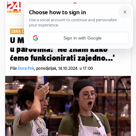
PRIJAVA
Show
Komentari
0
ZARA ĆE ODABRATI ANAMARIJU
U MasterChefu počinje kuhanje
u parovima: 'Ne znam kako
ćemo funkcionirati zajedno...'
Piše
Dora Pek
,
ponedjeljak, 14.10.2024. u 17:00