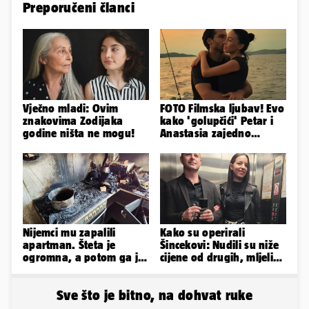
Preporučeni članci
Vječno mladi: Ovim
FOTO Filmska ljubav! Evo
znakovima Zodijaka
kako 'golupčići' Petar i
godine ništa ne mogu!
Anastasia zajedno
provode ljetne dane
Nijemci mu zapalili
Kako su operirali
apartman. Šteta je
Šincekovi: Nudili su niže
ogromna, a potom ga je
cijene od drugih, mljeli
šokirao i e-mail od
su otpad pa zakapali...
Bookinga
Sve što je bitno, na dohvat ruke