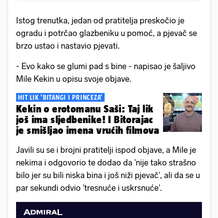
Istog trenutka, jedan od pratitelja preskočio je
ogradu i potrčao glazbeniku u pomoć, a pjevač se
brzo ustao i nastavio pjevati.
- Evo kako se glumi pad s bine - napisao je šaljivo
Mile Kekin u opisu svoje objave.
HIT LIK 'BITANGI I PRINCEZA'
Kekin o erotomanu Saši: Taj lik
još ima sljedbenike! I Bitorajac
je smišljao imena vrućih filmova
Javili su se i brojni pratitelji ispod objave, a Mile je
nekima i odgovorio te dodao da 'nije tako strašno
bilo jer su bili niska bina i još niži pjevač', ali da se u
par sekundi odvio 'tresnuće i uskrsnuće'.