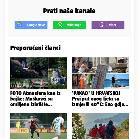
Prati naše kanale
Preporučeni članci
FOTO Atmosfera kao iz
'PAKAO' U HRVATSKOJ
bajke: Muškovci su
Prvi put ovog ljeta su
omiljeno izletište
izmjerili 40°C: Evo gdje
Zadrana, pogledajte
je najgore i kada stiže
zašto
spas