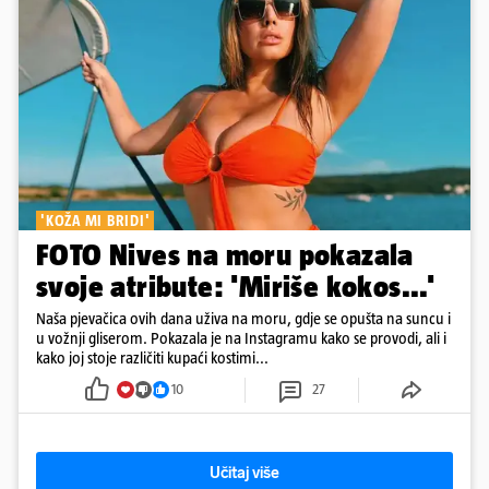
'KOŽA MI BRIDI'
FOTO Nives na moru pokazala
svoje atribute: 'Miriše kokos...'
Naša pjevačica ovih dana uživa na moru, gdje se opušta na suncu i
u vožnji gliserom. Pokazala je na Instagramu kako se provodi, ali i
kako joj stoje različiti kupaći kostimi...
10
27
Učitaj više