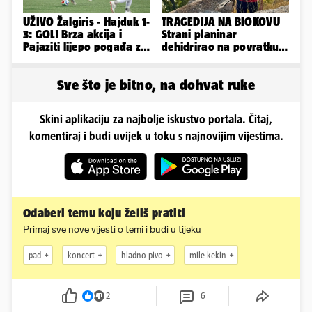
UŽIVO Žalgiris - Hajduk 1-
TRAGEDIJA NA BIOKOVU
3: GOL! Brza akcija i
Strani planinar
Pajaziti lijepo pogađa za
dehidrirao na povratku s
veliko vodstvo
uspona: Preminuo je!
Sve što je bitno, na dohvat ruke
Skini aplikaciju za najbolje iskustvo portala. Čitaj,
komentiraj i budi uvijek u toku s najnovijim vijestima.
Odaberi temu koju želiš pratiti
Primaj sve nove vijesti o temi i budi u tijeku
pad
koncert
hladno pivo
mile kekin
2
6