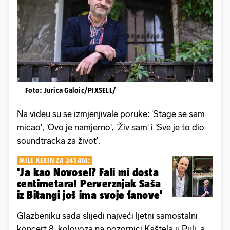
Foto: Jurica Galoic/PIXSELL/
Na videu su se izmjenjivale poruke: 'Stage se sam
micao', 'Ovo je namjerno', 'Živ sam' i 'Sve je to dio
soundtracka za život'.
MILE KEKIN ZA 24SATA:
'Ja kao Novosel? Fali mi dosta
centimetara! Perverznjak Saša
iz Bitangi još ima svoje fanove'
Glazbeniku sada slijedi najveći ljetni samostalni
koncert 8. kolovoza na pozornici Kaštela u Puli, a