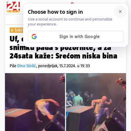
PRIJAVA
Show
Komentari
6
U ŠIBENIKU
Uf, ovo boli! Mile Kekin objavio
snimku pada s pozornice, a za
24sata kaže: Srećom niska bina
Piše
Dino Stošić
,
ponedjeljak, 15.7.2024. u 19:33