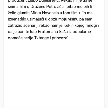
producent Ljubo Zdjelarević. Rekao mi je da se
snima film o Draženu Petroviću i pitao me bih li
želio glumiti Mirka Novosela u tom filmu. To me
iznenadilo uzimajući u obzir moju visinu pa sam
zatražio scenarij, rekao nam je Kekin kojeg mnogi i
dalje pamte kao Erotomana Sašu iz popularne
domaće serije 'Bitange i princeze'.