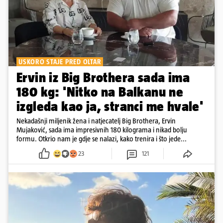
USKORO STAJE PRED OLTAR
Ervin iz Big Brothera sada ima
180 kg: 'Nitko na Balkanu ne
izgleda kao ja, stranci me hvale'
Nekadašnji miljenik žena i natjecatelj Big Brothera, Ervin
Mujaković, sada ima impresivnih 180 kilograma i nikad bolju
formu. Otkrio nam je gdje se nalazi, kako trenira i što jede...
23
121