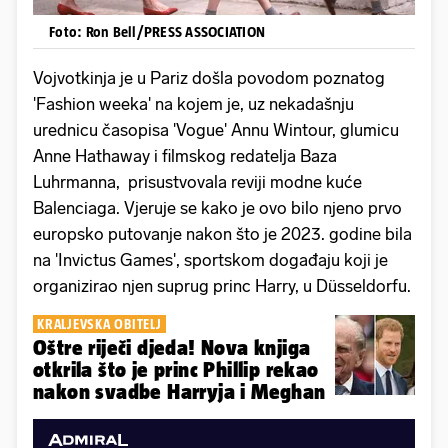
Foto: Ron Bell/PRESS ASSOCIATION
Vojvotkinja je u Pariz došla povodom poznatog
'Fashion weeka' na kojem je, uz nekadašnju
urednicu časopisa 'Vogue' Annu Wintour, glumicu
Anne Hathaway i filmskog redatelja Baza
Luhrmanna, prisustvovala reviji modne kuće
Balenciaga. Vjeruje se kako je ovo bilo njeno prvo
europsko putovanje nakon što je 2023. godine bila
na 'Invictus Games', sportskom događaju koji je
organizirao njen suprug princ Harry, u Düsseldorfu.
KRALJEVSKA OBITELJ
Oštre riječi djeda! Nova knjiga
otkrila što je princ Phillip rekao
nakon svadbe Harryja i Meghan