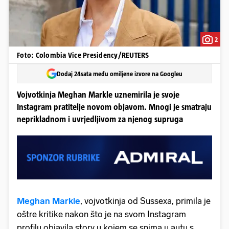
2
Foto: Colombia Vice Presidency/REUTERS
Dodaj 24sata među omiljene izvore na Googleu
Vojvotkinja Meghan Markle uznemirila je svoje
Instagram pratitelje novom objavom. Mnogi je smatraju
neprikladnom i uvrjedljivom za njenog supruga
Meghan Markle
, vojvotkinja od Sussexa, primila je
oštre kritike nakon što je na svom Instagram
profilu objavila story u kojem se snima u autu s