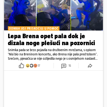
ODMAH JOJ PRISKOČILI U POMOĆ
Lepa Brena opet pala dok je
dizala noge plešući na pozornici
Snimka pada se brzo pojavila na društvenim mrežama, s opisom
'Nisi bio na Breninom koncertu, ako Brena nije pala pred tobom'.
Srećom, pjevačica se nije ozlijedila nego je s osmijehom nastavila
pjevati
17
15