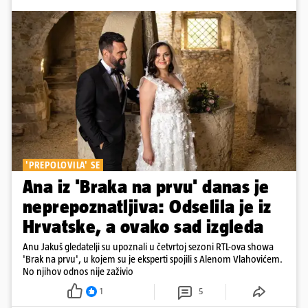
'PREPOLOVILA' SE
Ana iz 'Braka na prvu' danas je
neprepoznatljiva: Odselila je iz
Hrvatske, a ovako sad izgleda
Anu Jakuš gledatelji su upoznali u četvrtoj sezoni RTL-ova showa
'Brak na prvu', u kojem su je eksperti spojili s Alenom Vlahovićem.
No njihov odnos nije zaživio
1
5