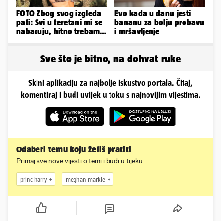
FOTO Zbog svog izgleda
Evo kada u danu jesti
pati: Svi u teretani mi se
bananu za bolju probavu
nabacuju, hitno trebam
i mršavljenje
tjelohranitelja!
Sve što je bitno, na dohvat ruke
Skini aplikaciju za najbolje iskustvo portala. Čitaj,
komentiraj i budi uvijek u toku s najnovijim vijestima.
Odaberi temu koju želiš pratiti
Primaj sve nove vijesti o temi i budi u tijeku
princ harry
meghan markle