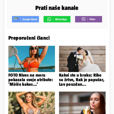
Prati naše kanale
Preporučeni članci
FOTO Nives na moru
Kakvi ste u braku: Ribe
pokazala svoje atribute:
su žrtve, Rak je papučar,
'Miriše kokos...'
Lav pouzdan...