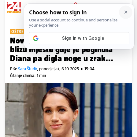
PRIJAVA
Show
Komentari
0
OŠTRE KRITIKE
Novi skandal! Meghan prolazila
blizu mjestu gdje je poginula
Diana pa digla noge u zrak...
Piše
Sara Študir
,
ponedjeljak, 6.10.2025. u 15:04
Čitanje članka: 1 min