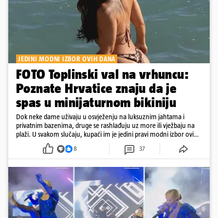
JEDINI MODNI IZBOR OVIH DANA
FOTO Toplinski val na vrhuncu:
Poznate Hrvatice znaju da je
spas u minijaturnom bikiniju
Dok neke dame uživaju u osvježenju na luksuznim jahtama i
privatnim bazenima, druge se rashlađuju uz more ili vježbaju na
plaži. U svakom slučaju, kupaći im je jedini pravi modni izbor ovih
dana
8
37