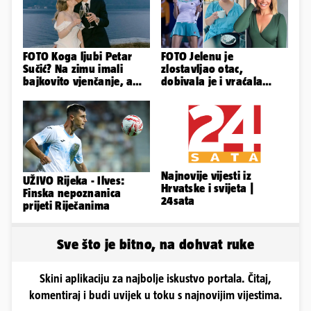
FOTO Koga ljubi Petar
FOTO Jelenu je
Sučić? Na zimu imali
zlostavljao otac,
bajkovito vjenčanje, a
dobivala je i vraćala
sada je na svijet stigao -
kilograme: 'Brutalno me
sin!
tukao šakama'
Najnovije vijesti iz
UŽIVO Rijeka - Ilves:
Hrvatske i svijeta |
Finska nepoznanica
24sata
prijeti Riječanima
Sve što je bitno, na dohvat ruke
Skini aplikaciju za najbolje iskustvo portala. Čitaj,
komentiraj i budi uvijek u toku s najnovijim vijestima.