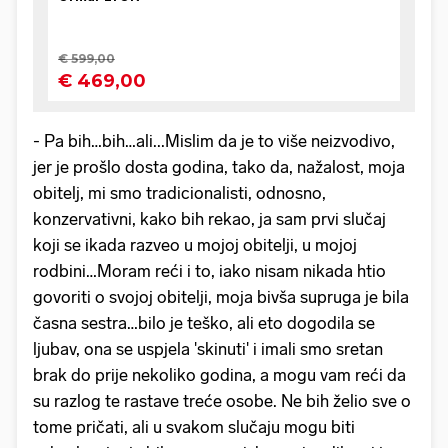
- Pa bih…bih…ali...Mislim da je to više neizvodivo,
jer je prošlo dosta godina, tako da, nažalost, moja
obitelj, mi smo tradicionalisti, odnosno,
konzervativni, kako bih rekao, ja sam prvi slučaj
koji se ikada razveo u mojoj obitelji, u mojoj
rodbini…Moram reći i to, iako nisam nikada htio
govoriti o svojoj obitelji, moja bivša supruga je bila
časna sestra…bilo je teško, ali eto dogodila se
ljubav, ona se uspjela 'skinuti' i imali smo sretan
brak do prije nekoliko godina, a mogu vam reći da
su razlog te rastave treće osobe. Ne bih želio sve o
tome pričati, ali u svakom slučaju mogu biti