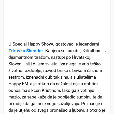
U Special Happy Showu gostovao je legendarni
Zdravko Škender
. Karijeru su mu obilježili albumi s
dijamantnom tiražom, nastupi po Hrvatskoj,
Sloveniji ali i diljem svijeta. Iza njega je vrlo teško
životno razdoblje, razvod braka s bivšom časnom
sestrom, iznenadni gubitak sina, a slušateljima
Happy FM-a je otkrio da nažalost nije u dobrim
odnosima s kćeri Kristinom. Iako ga život nije
mazio, za sebe kaže da je pobijedio sudbinu te da
bi radije da ga mrze nego sažalijevaju. Priznao je i
da je utjehu od svega pronašao u ljubavi, a otkrio je