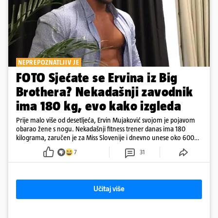
NEPREPOZNATLJIV JE
FOTO Sjećate se Ervina iz Big
Brothera? Nekadašnji zavodnik
ima 180 kg, evo kako izgleda
Prije malo više od desetljeća, Ervin Mujaković svojom je pojavom
obarao žene s nogu. Nekadašnji fitness trener danas ima 180
kilograma, zaručen je za Miss Slovenije i dnevno unese oko 6000
kcal.
7
31
Učitaj više