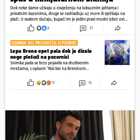
Dok neke dame uživaju u osvježenju na luksuznim jahtama i
privatnim bazenima, druge se rashlađuju uz more ili vježbaju na
plaži. U svakom slučaju, kupaći im je jedini pravi modni izbor ovih
dana
8
37
ODMAH JOJ PRISKOČILI U POMOĆ
Lepa Brena opet pala dok je dizala
noge plešući na pozornici
Snimka pada se brzo pojavila na društvenim
mrežama, s opisom 'Nisi bio na Breninom
koncertu, ako Brena nije pala pred tobom'.
Srećom, pjevačica se nije ozlijedila nego je s
17
15
osmijehom nastavila pjevati