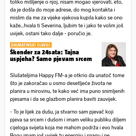
toliko mišljenje o njoj, nisam mogao vjerovati, eto,
da je došla do moje adrese, do mog kontakta i
mislim da me za vijeke vjekova kupila kako se ono
kaže…hvala ti Severina, ljubim te i jako te volim još
uvijek, ostani tako dalje - poručio je.
DALMATINSKI SLAVUJ
Škender za 24sata: Tajna
uspjeha? Samo pjevam srcem
Slušateljima Happy FM-a je otkrio da unatoč tome
što je zakoračao u osmo desetljeće života ne
planira u mirovinu, te kako već ima puno snimljenih
pjesama i da se glazbom planira baviti zauvijek.
- To je lijek za dušu, ja stvarno sam pjevač koji
pjeva sa srcem i dušom i imam veliku publiku diljem
cijeloga svijeta koja me mahom podrža i evo hvala
Bogu imam još uvijek tu energiju i snagu i ne