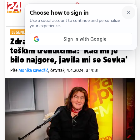
PRIJAVA
Show
Komentari
0
LEGENDARNI GLAZBENIK
Zdravko Škender progovorio o
teškim trenutcima: 'Kad mi je
bilo najgore, javila mi se Sevka'
Piše
Monika Kavedžić
,
četvrtak, 4.4.2024. u 14:31