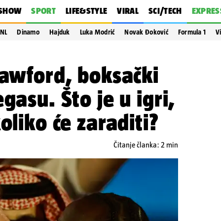
SHOW
SPORT
LIFE&STYLE
VIRAL
SCI/TECH
EXPRES
NL
Dinamo
Hajduk
Luka Modrić
Novak Đoković
Formula 1
V
rawford, boksački
gasu. Što je u igri,
oliko će zaraditi?
Čitanje članka: 2 min