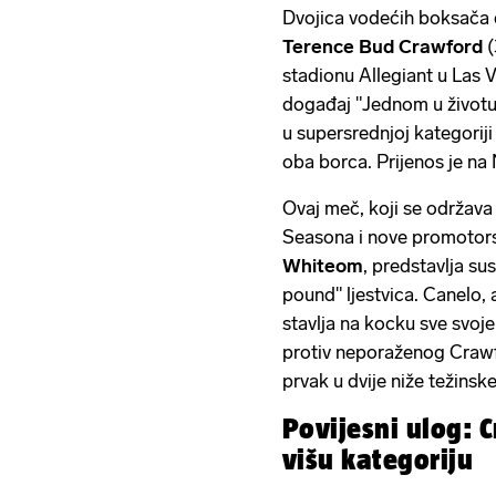
Dvojica vodećih boksača 
Terence Bud Crawford
(
stadionu Allegiant u Las V
događaj "Jednom u životu"
u supersrednjoj kategoriji
oba borca. Prijenos je na 
Ovaj meč, koji se održava
Seasona i nove promotors
Whiteom
, predstavlja su
pound" ljestvica. Canelo, 
stavlja na kocku sve sv
protiv neporaženog Crawfo
prvak u dvije niže težinske
Povijesni ulog: 
višu kategoriju