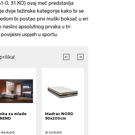
1-0, 31 KO) ovaj meč predstavlja
je dvije težinske kategorije kako bi se
edom bi postao prvi muški boksač u eri
io naslov apsolutnog prvaka u tri
io povijesni uspjeh u sportu.