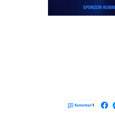
Komentari
1