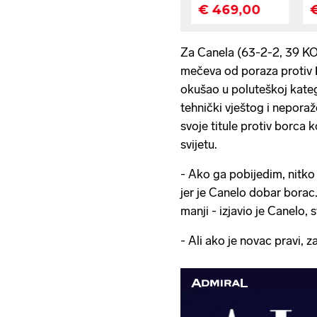
Za Canela (63-2-2, 39 KO)
mečeva od poraza protiv
okušao u poluteškoj kateg
tehnički vještog i nepora
svoje titule protiv borca 
svijetu.
- Ako ga pobijedim, nitko
jer je Canelo dobar borac.'
manji - izjavio je Canelo, s
- Ali ako je novac pravi, 