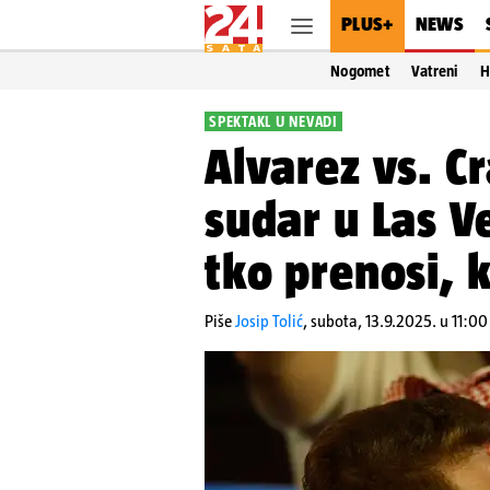
PLUS+
NEWS
Nogomet
Vatreni
H
SPEKTAKL U NEVADI
Alvarez vs. C
sudar u Las Ve
tko prenosi, k
Piše
Josip Tolić
,
subota, 13.9.2025. u 11:00