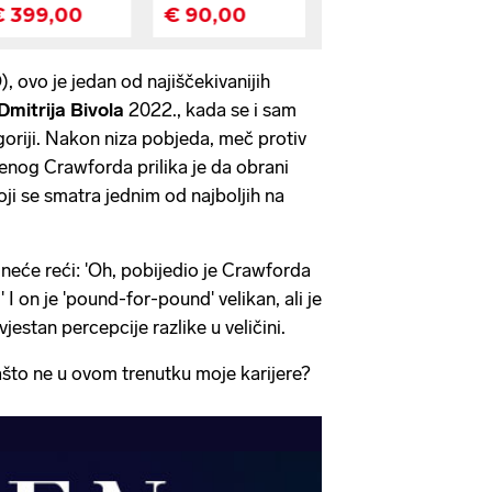
, ovo je jedan od najiščekivanijih
Dmitrija Bivola
2022., kada se i sam
oriji. Nakon niza pobjeda, meč protiv
ženog Crawforda prilika je da obrani
koji se smatra jednim od najboljih na
 neće reći: 'Oh, pobijedio je Crawforda
 I on je 'pound-for-pound' velikan, ali je
vjestan percepcije razlike u veličini.
zašto ne u ovom trenutku moje karijere?