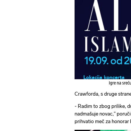
Igre na sreć
Crawforda, s druge strane,
- Radim to zbog prilike, 
nadmašuje novac," poručio
prihvatio meč za honorar 