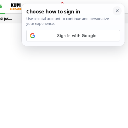
S
PRIJAVA
idi još…