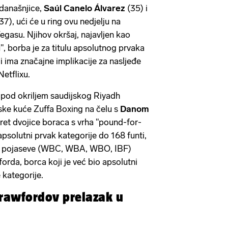
današnjice,
Saúl Canelo Álvarez
(35) i
37), ući će u ring ovu nedjelju na
egasu. Njihov okršaj, najavljen kao
, borba je za titulu apsolutnog prvaka
 i ima značajne implikacije za nasljeđe
Netflixu.
 pod okriljem saudijskog Riyadh
ke kuće Zuffa Boxing na čelu s
Danom
sret dvojice boraca s vrha "pound-for-
apsolutni prvak kategorije do 168 funti,
oje pojaseve (WBC, WBA, WBO, IBF)
rda, borca koji je već bio apsolutni
 kategorije.
Crawfordov prelazak u