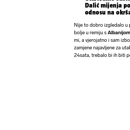
Dalić mijenja p
odnosu na okrša
Nije to dobro izgledalo u
bolje u remiju s
Albanijo
mi, a vjerojatno i sam izbor
zamjene najavljene za uta
24sata, trebalo bi ih biti p