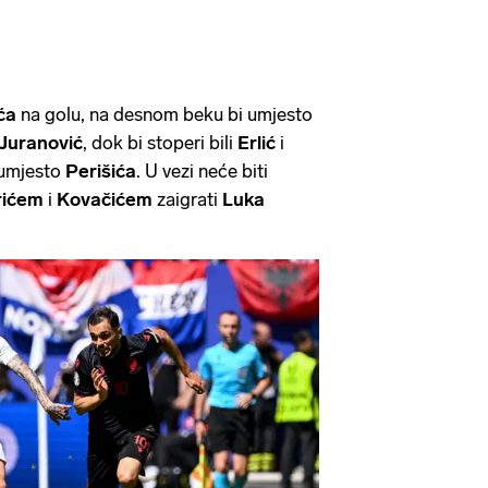
ića
na golu, na desnom beku bi umjesto
Juranović
, dok bi stoperi bili
Erlić
i
umjesto
Perišića
. U vezi neće biti
rićem
i
Kovačićem
zaigrati
Luka