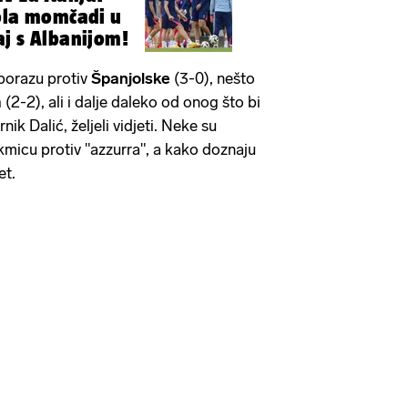
ola momčadi u
j s Albanijom!
 porazu protiv
Španjolske
(3-0), nešto
m
(2-2), ali i dalje daleko od onog što bi
nik Dalić, željeli vidjeti. Neke su
kmicu protiv "azzurra", a kako doznaju
et.