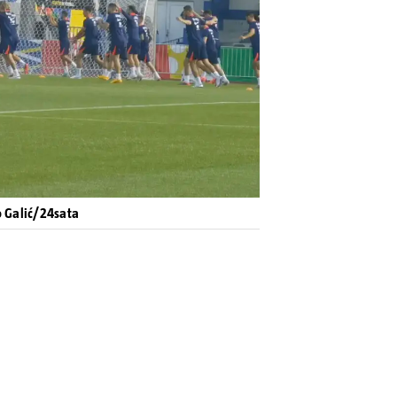
Pokretanje videa...
o Galić/24sata