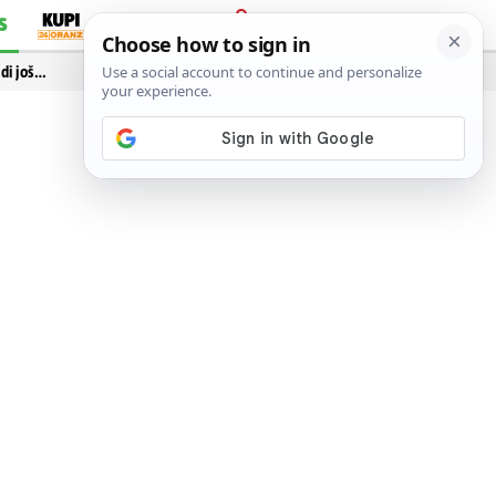
S
PRIJAVA
idi još…