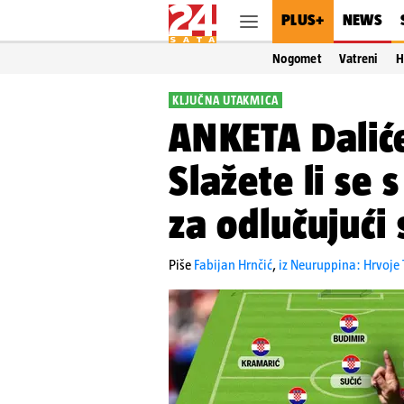
PLUS+
NEWS
Nogomet
Vatreni
H
KLJUČNA UTAKMICA
ANKETA Dalić
Slažete li se
za odlučujući 
Piše
Fabijan Hrnčić
,
iz Neuruppina: Hrvoje 