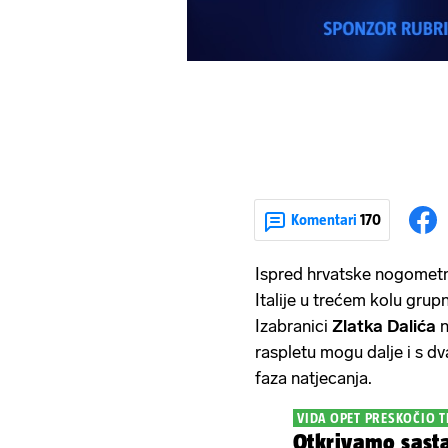
Komentari
170
Ispred hrvatske nogometne
Italije u trećem kolu grup
Izabranici
Zlatka Dalića
n
raspletu mogu dalje i s dva
faza natjecanja.
VIDA OPET PRESKOČIO 
Otkrivamo sastav