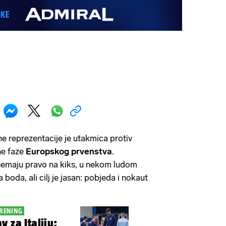
 reprezentacije je utakmica protiv
ne faze
Europskog prvenstva
.
emaju pravo na kiks, u nekom ludom
 boda, ali cilj je jasan: pobjeda i nokaut
TRENING
 za Italiju: