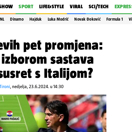
SHOW
SPORT
LIFE&STYLE
VIRAL
SCI/TECH
EXPRES
NL
Dinamo
Hajduk
Luka Modrić
Novak Đoković
Formula 1
V
evih pet promjena:
 s izborom sastava
susret s Italijom?
Tironi
,
nedjelja, 23.6.2024. u 14:30