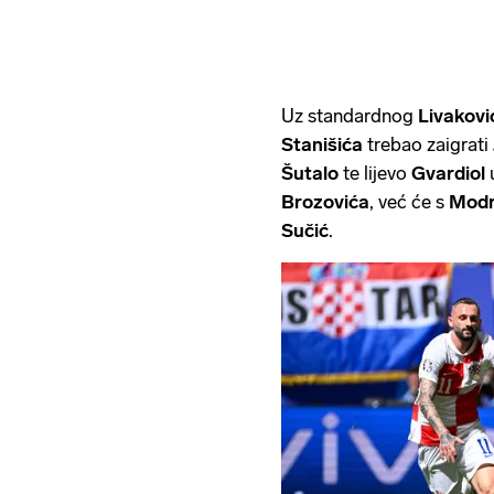
Uz standardnog
Livakov
Stanišića
trebao zaigrati
Šutalo
te lijevo
Gvardiol
Brozovića
, već će s
Mod
Sučić
.