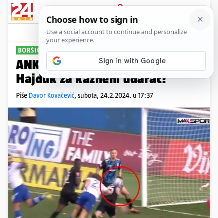
PRIJAVA
Sport
Komentari
164
BORŠIĆ IGRAO RUKOM
ANKETA Je li sudac Jović oštetio
Hajduk za kazneni udarac?
Piše
Davor Kovačević
,
subota, 24.2.2024. u 17:37