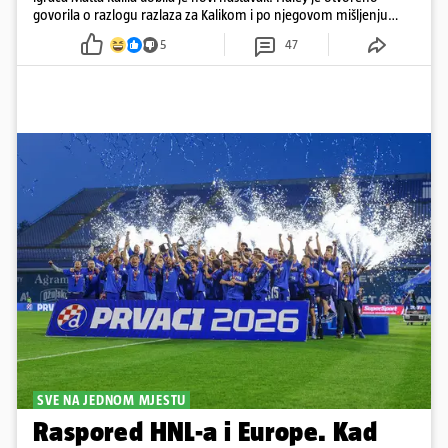
govorila o razlogu razlaza za Kalikom i po njegovom mišljenju
prešla granicu dobrog ukusa
5
47
SVE NA JEDNOM MJESTU
Raspored HNL-a i Europe. Kad