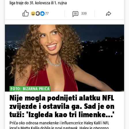
liga traje do 31. kolovoza ili 1. rujna
77
339
FOTO: BIZARNA PRIČA
Nije mogla podnijeti alatku NFL
zvijezde i ostavila ga. Sad je on
tuži: 'Izgleda kao tri limenke...'
Priča oko odnosa manekenke i influencerice Haley Kalil i NFL
igrača Matta Kalila dobila je novi nastavak. Haley je otvoreno