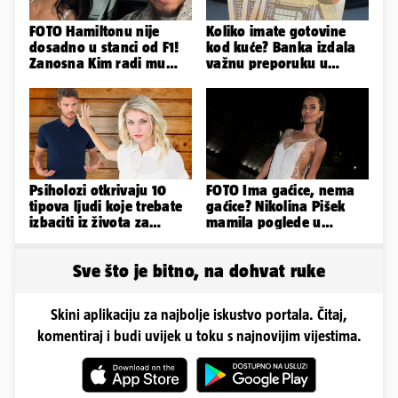
FOTO Hamiltonu nije
Koliko imate gotovine
dosadno u stanci od F1!
kod kuće? Banka izdala
Zanosna Kim radi mu
važnu preporuku u
društvo kroz ljetne
slučaju rata
vrućine
Psiholozi otkrivaju 10
FOTO Ima gaćice, nema
tipova ljudi koje trebate
gaćice? Nikolina Pišek
izbaciti iz života za
mamila poglede u
vlastito dobro
poluprozirnom
kombinezonu
Sve što je bitno, na dohvat ruke
Skini aplikaciju za najbolje iskustvo portala. Čitaj,
komentiraj i budi uvijek u toku s najnovijim vijestima.