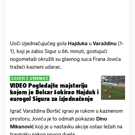
Uoči izjednačujućeg gola
Hajduka
u
Varaždinu
(1-
1), koji je zabio Sigur u 66. minuti, gostujući
nogometaši okružili su glavnog suca Frana Jovića
tražeći kazneni udarac.
GOLOVI S UTAKMICE
VIDEO Pogledajte majstoriju
kojom je Belcar šokirao Hajduk i
eurogol Sigura za izjednačenje
Igrač Varaždina Boršić igrao je rukom u kaznenom
prostoru, Joviću je to odmah pokazao
Dino
Mikanović
koji je u nastavku akcije ostao ležati na
travnjaku nakon novog duela.