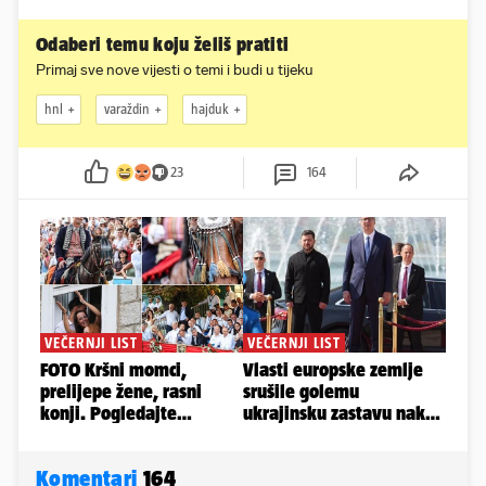
Odaberi temu koju želiš pratiti
Primaj sve nove vijesti o temi i budi u tijeku
hnl
varaždin
hajduk
23
164
Komentari
164