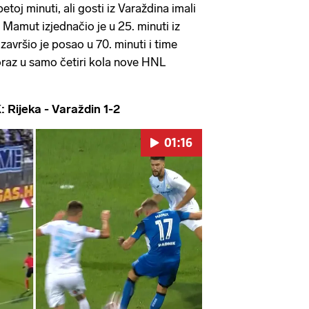
etoj minuti, ali gosti iz Varaždina imali
 Mamut izjednačio je u 25. minuti iz
završio je posao u 70. minuti i time
raz u samo četiri kola nove HNL
ijeka - Varaždin 1-2
01:16
Pokretanje videa...