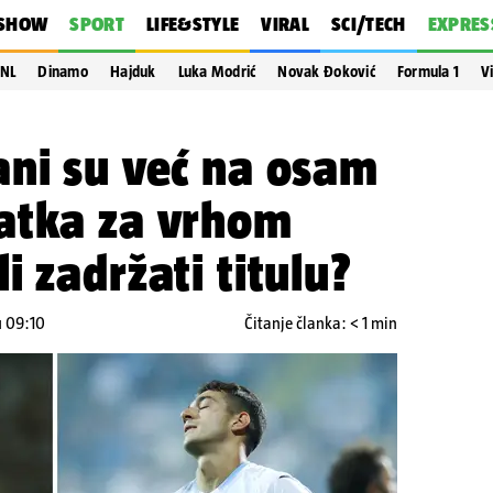
SHOW
SPORT
LIFE&STYLE
VIRAL
SCI/TECH
EXPRES
NL
Dinamo
Hajduk
Luka Modrić
Novak Đoković
Formula 1
V
ani su već na osam
atka za vrhom
i zadržati titulu?
u 09:10
Čitanje članka: < 1 min