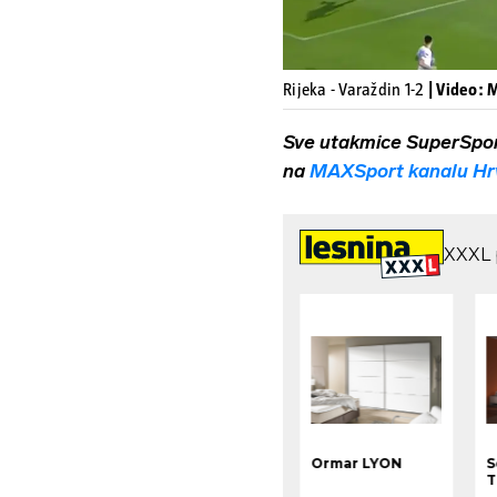
Rijeka - Varaždin 1-2
| Video:
Sve utakmice SuperSpo
na
MAXSport kanalu Hr