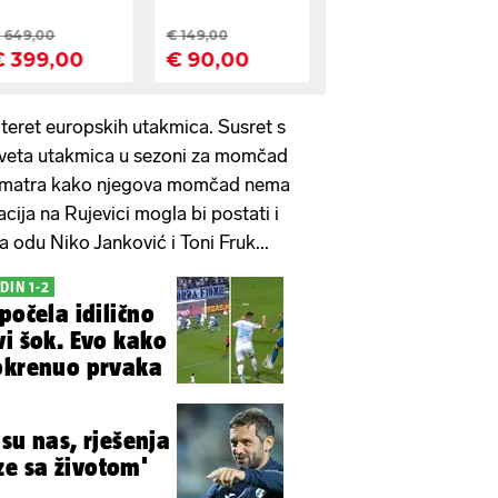
i teret europskih utakmica. Susret s
eveta utakmica u sezoni za momčad
 smatra kako njegova momčad nema
acija na Rujevici mogla bi postati i
uba odu Niko Janković i Toni Fruk...
DIN 1-2
počela idilično
vi šok. Evo kako
eokrenuo prvaka
 su nas, rješenja
e sa životom'