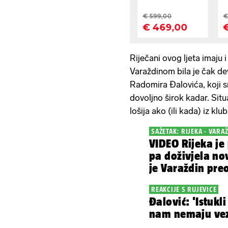
Riječani ovog ljeta imaju 
Varaždinom bila je čak d
Radomira Đalovića, koji
dovoljno širok kadar. Situ
lošija ako (ili kada) iz kl
SAŽETAK: RIJEKA - VARAŽ
VIDEO Rijeka je 
pa doživjela no
je Varaždin pr
REAKCIJE S RUJEVICE
Đalović: 'Istukli
nam nemaju vez