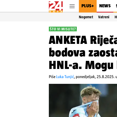
PLUS+
NEWS
Nogomet
Vatreni
H
ŠTO VI MISLITE?
ANKETA Riječ
bodova zaost
HNL-a. Mogu l
Piše
Luka Tunjić
,
ponedjeljak, 25.8.2025. 