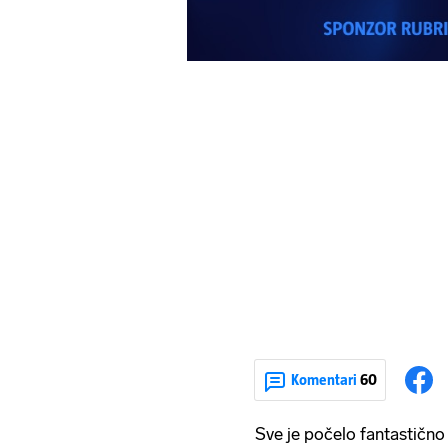
Komentari
60
Sve je počelo fantastičn