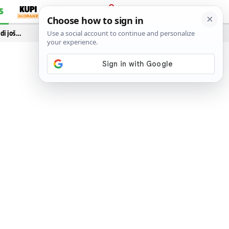
S
PRIJAVA
idi još…