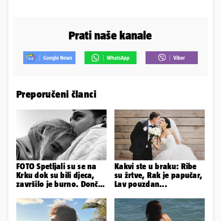
Prati naše kanale
Preporučeni članci
FOTO Spetljali su se na
Kakvi ste u braku: Ribe
Krku dok su bili djeca,
su žrtve, Rak je papučar,
završilo je burno. Dončić
Lav pouzdan...
i Anamaria u novoj fazi