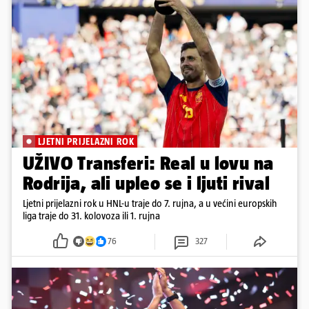
LJETNI PRIJELAZNI ROK
UŽIVO Transferi: Real u lovu na
Rodrija, ali upleo se i ljuti rival
Ljetni prijelazni rok u HNL-u traje do 7. rujna, a u većini europskih
liga traje do 31. kolovoza ili 1. rujna
76
327