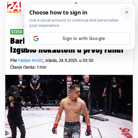
PRIJAVA
Sport
Komentari
18
ŠTETA
Barbir ostao bez UFC ugovora:
Izgubio nokautom u prvoj rundi
Piše
Fabijan Hrnčić
,
srijeda, 24.9.2025. u 03:50
Čitanje članka: 1 min