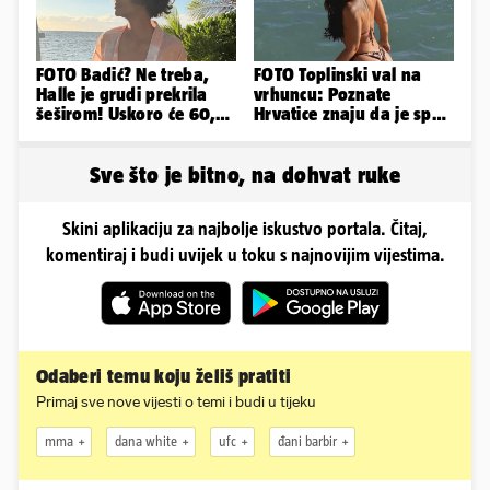
FOTO Badić? Ne treba,
FOTO Toplinski val na
Halle je grudi prekrila
vrhuncu: Poznate
šeširom! Uskoro će 60,
Hrvatice znaju da je spas
ljetuje u golim izdanjima
u minijaturnom bikiniju
Sve što je bitno, na dohvat ruke
Skini aplikaciju za najbolje iskustvo portala. Čitaj,
komentiraj i budi uvijek u toku s najnovijim vijestima.
Odaberi temu koju želiš pratiti
Primaj sve nove vijesti o temi i budi u tijeku
mma
dana white
ufc
đani barbir