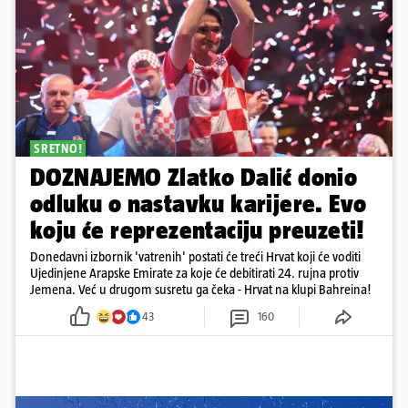
SRETNO!
DOZNAJEMO Zlatko Dalić donio
odluku o nastavku karijere. Evo
koju će reprezentaciju preuzeti!
Donedavni izbornik 'vatrenih' postati će treći Hrvat koji će voditi
Ujedinjene Arapske Emirate za koje će debitirati 24. rujna protiv
Jemena. Već u drugom susretu ga čeka - Hrvat na klupi Bahreina!
43
160