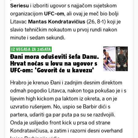
Seriesu
i izboriti ugovor s najjačom svjetskom
organizacijom
UFC-om
, ali ovaj je meč bio bolji
Litavac
Mantas Kondratavičius
(26, 8-1) koji je
slavio tehničkim nokautom u prvoj rundi nakon
minute i sedam sekundi.
IZ VEGASA ZA 24SATA
Đani mora oduševiti šefa Danu.
Hrvat noćas u lovu na ugovor s
UFC-om: 'Govorit će u kavezu'
Hrabro je krenuo Đani i zadnjim desnim direktom
odmah pogodio Litavca, nakon toga pokušao je i s
lijevim high kickom pa laktom iz okreta, a on je
uzvratio rušenjem. No, uspio se Barbir dići s
partera, udariti ga par puta pa su se razdvojili.
Onda je uslijedio front kick u prsa od strane
Kondratavičiusa, a zatim i razorni desni overhand