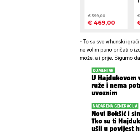
- To su sve vrhunski igrači
ne volim puno pričati o i
može, a i prije. Sigurno d
KOMENTAR
U Hajdukovom vr
ruže i nema pot
uvoznim
NADARENA GENERACIJA
Novi Bokšić i si
Tko su ti Hajduko
ušli u povijest 
nogometa?