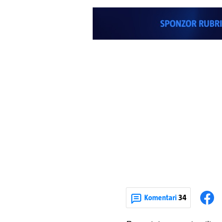
Komentari
34