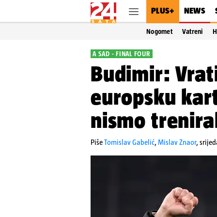
PLUS+
NEWS
Nogomet
Vatreni
H
A SAD - FINAL FOUR
Budimir: Vrat
europsku kart
nismo trenira
Piše
Tomislav Gabelić
,
Mislav Znaor
,
srije