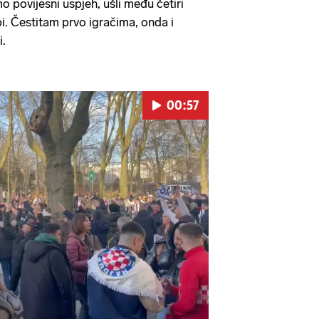
mo povijesni uspjeh, ušli među četiri
. Čestitam prvo igračima, onda i
i.
00:57
Pokretanje videa...