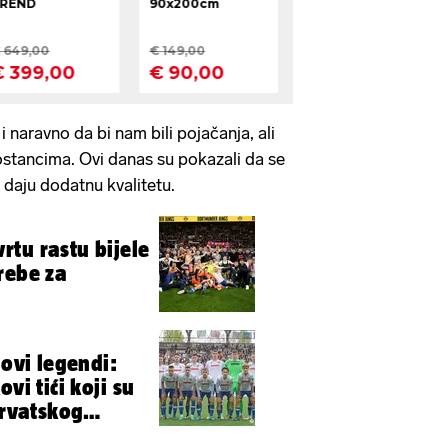
 i naravno da bi nam bili pojačanja, ali
zostancima. Ovi danas su pokazali da se
a daju dodatnu kvalitetu.
tu rastu bijele
rebe za
novi legendi:
vi tići koji su
hrvatskog