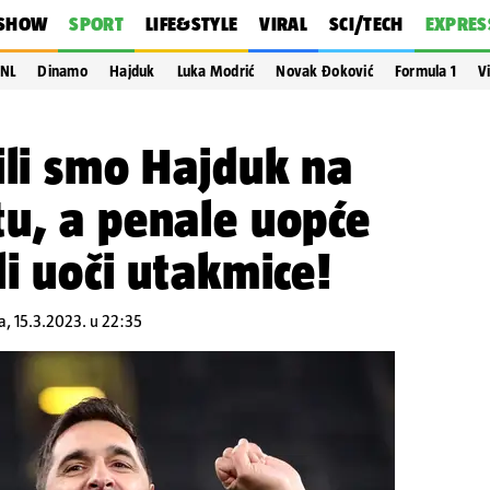
SHOW
SPORT
LIFE&STYLE
VIRAL
SCI/TECH
EXPRES
NL
Dinamo
Hajduk
Luka Modrić
Novak Đoković
Formula 1
V
ili smo Hajduk na
u, a penale uopće
li uoči utakmice!
da, 15.3.2023. u 22:35