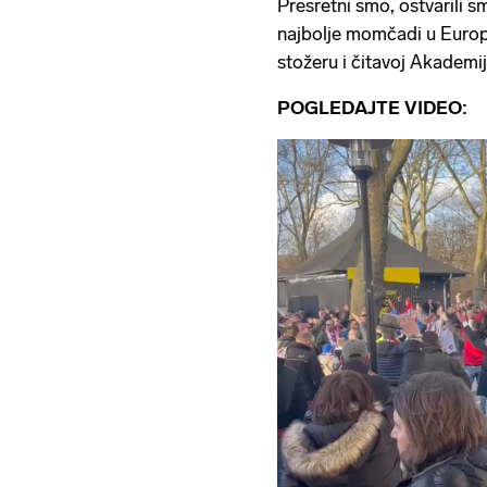
Presretni smo, ostvarili s
najbolje momčadi u Europi
stožeru i čitavoj Akademij
POGLEDAJTE VIDEO: