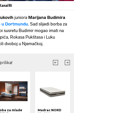
 KanalRi
ukovih
juniora
Marijana Budimira
a u Dortmundu
. Sad slijedi borba za
 bi susretu Budimir mogao imati na
pića, Rokasa Pukštasa i Luku
tili dvoboj u Njemačkoj.