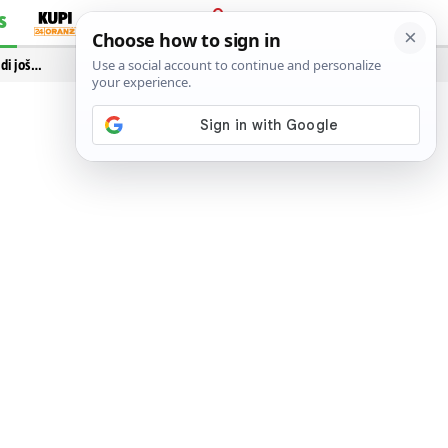
S
PRIJAVA
idi još…