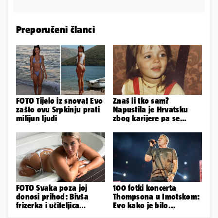
Preporučeni članci
FOTO Tijelo iz snova! Evo
Znaš li tko sam?
zašto ovu Srpkinju prati
Napustila je Hrvatsku
milijun ljudi
zbog karijere pa se
zaljubila u 15 godina
starijeg
FOTO Svaka poza joj
100 fotki koncerta
donosi prihod: Bivša
Thompsona u Imotskom:
frizerka i učiteljica
Evo kako je bilo...
oblinama je zapalila