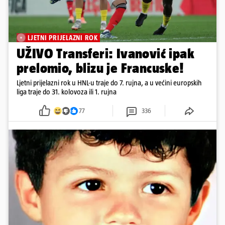
LJETNI PRIJELAZNI ROK
UŽIVO Transferi: Ivanović ipak
prelomio, blizu je Francuske!
Ljetni prijelazni rok u HNL-u traje do 7. rujna, a u većini europskih
liga traje do 31. kolovoza ili 1. rujna
77
336