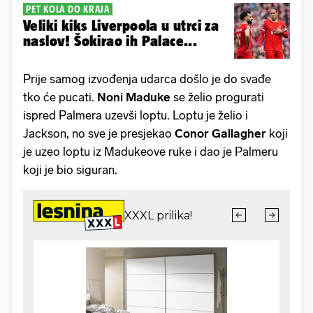
PET KOLA DO KRAJA
Veliki kiks Liverpoola u utrci za
naslov! Šokirao ih Palace...
Prije samog izvođenja udarca došlo je do svađe
tko će pucati.
Noni Maduke
se želio progurati
ispred Palmera uzevši loptu. Loptu je želio i
Jackson, no sve je presjekao
Conor Gallagher
koji
je uzeo loptu iz Madukeove ruke i dao je Palmeru
koji je bio siguran.