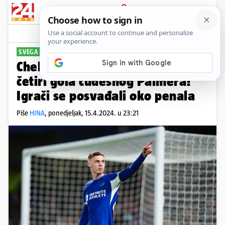
PRIJAVA
Sport
Komentari
18
SVEGA JE TU BILO
Chelsea deklasirao Everton uz
četiri gola čudesnog Palmera!
Igrači se posvađali oko penala
Piše
HINA
,
ponedjeljak, 15.4.2024. u 23:21