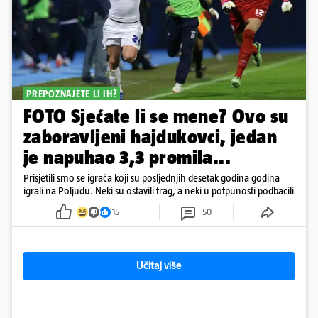
PREPOZNAJETE LI IH?
FOTO Sjećate li se mene? Ovo su
zaboravljeni hajdukovci, jedan
je napuhao 3,3 promila...
Prisjetili smo se igrača koji su posljednjih desetak godina godina
igrali na Poljudu. Neki su ostavili trag, a neki u potpunosti podbacili
15
50
Učitaj više