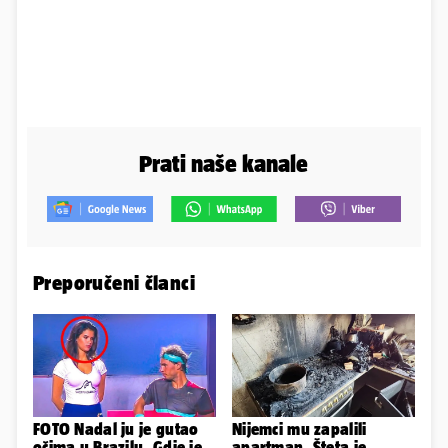
Prati naše kanale
Preporučeni članci
FOTO Nadal ju je gutao
Nijemci mu zapalili
očima u Brazilu. Gdje je
apartman. Šteta je