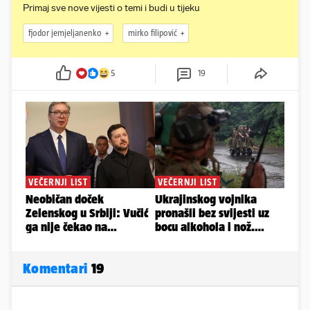
Primaj sve nove vijesti o temi i budi u tijeku
fjodor jemjeljanenko
mirko filipović
5
19
Komentari
19