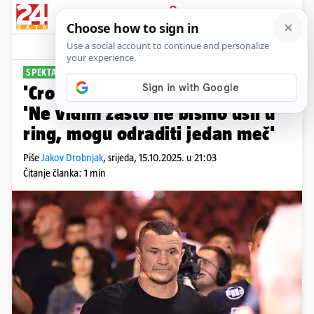
PRIJAVA
Sport
Komentari
19
SPEKTAKL SVE BLIŽE
'Cro Cop' o revanšu s Fjodorom:
'Ne vidim zašto ne bismo ušli u
ring, mogu odraditi jedan meč'
Piše
Jakov Drobnjak
,
srijeda, 15.10.2025. u 21:03
Čitanje članka: 1 min