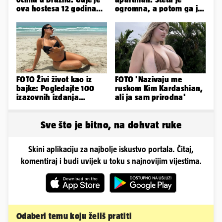
ova hostesa 12 godina
ogromna, a potom ga je
poslije i kako izgleda?
šokirao i e-mail od
Bookinga
FOTO Živi život kao iz
FOTO 'Nazivaju me
bajke: Pogledajte 100
ruskom Kim Kardashian,
izazovnih izdanja
ali ja sam prirodna'
Ronaldove Georgine
Sve što je bitno, na dohvat ruke
Skini aplikaciju za najbolje iskustvo portala. Čitaj,
komentiraj i budi uvijek u toku s najnovijim vijestima.
Odaberi temu koju želiš pratiti