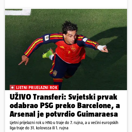
LJETNI PRIJELAZNI ROK
UŽIVO Transferi: Svjetski prvak
odabrao PSG preko Barcelone, a
Arsenal je potvrdio Guimaraesa
Ljetni prijelazni rok u HNL-u traje do 7. rujna, a u većini europskih
liga traje do 31. kolovoza ili 1. rujna