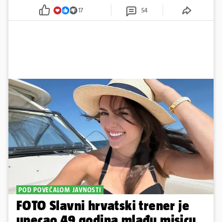
17
54
POD POVEĆALOM JAVNOSTI
FOTO Slavni hrvatski trener je
upecao 49 godina mlađu misicu