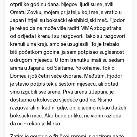
otprilike godinu dana. Njegovi ljudi su se javili
Orsatu Zovku, mojem prijatelju koji me je vratio u
Japan i htjeli su boksački ekshibicijski meč. Fjodor
je rekao da ne može više raditi MMA zbog straha
od ozljeda i krenuli su razgovori. Tako su razgovori
krenuli u na kraju smo se usuglasili. To je trebalo
biti početkom godine, ja sam potpisao suglasnost
u drugom mjesecu. U tom trenutku imali su sedam
arena u Japanu, od Saitame, Yokohame, Tokio
Domea i još četiri veće dvorane. Međutim, Fjodor
je stavio potpis tek u šestom mjesecu, ali dotad
smo izgubili sve arene. Prva arena u Japanu je
dostupna u kolovozu sljedeće godine. Nismo
razgovarali ni kad ni gdje, on je jedino rekao da želi
boksački meč. Ako bude prilike, ne vidim razloga
da ne - rekao je Mirko
Zatim je govorio o fizičkoj spremi, s obzirom na to