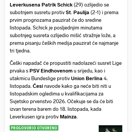
Leverkusena
Patrik
Schick
(29) ozlijedio se
subotnjem susretu protiv
St
.
Paulija
(2-1) i prema
prvim prognozama pauzirat će do sredine
listopada. Schick je posljednjim minutama
subotnjeg susreta ozlijedio mišić stražnje lože, a
prema pisanju čeških medija pauzirat će najmanje
tri tjedna.
Češki napadač će propustiti nadolazeći susret Lige
prvaka s
PSV
Eindhovenom
u srijedu, kao i
utakmicu Bundeslige protiv
Union
Berlina
4.
listopada.
Česi
navode kako ga neće biti niti u
listopadskim ogledima u kvalifikacijama za
Svjetsko prvenstvo 2026. Očekuje se da će biti
izvan terena barem do 18. listopada, kada
Leverkusen igra protiv
Mainza
.
PROGOVORIO OTVORENO