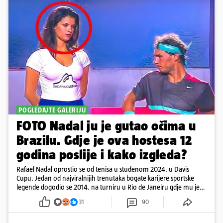
POGLEDAJTE GALERIJU
FOTO Nadal ju je gutao očima u
Brazilu. Gdje je ova hostesa 12
godina poslije i kako izgleda?
Rafael Nadal oprostio se od tenisa u studenom 2024. u Davis
Cupu. Jedan od najviralnijih trenutaka bogate karijere sportske
legende dogodio se 2014. na turniru u Rio de Janeiru gdje mu je
pažnju odvlačila ljepotica iza klupe
31
90