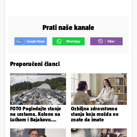
Prati naše kanale
Preporučeni članci
FOTO Pogledajte stanje
Ozbiljna zdravstvena
na cestama. Kolone na
stanja koja možda ne
Lučkom i Bajakovu.
znate da imate
Problemi zbog vjetra