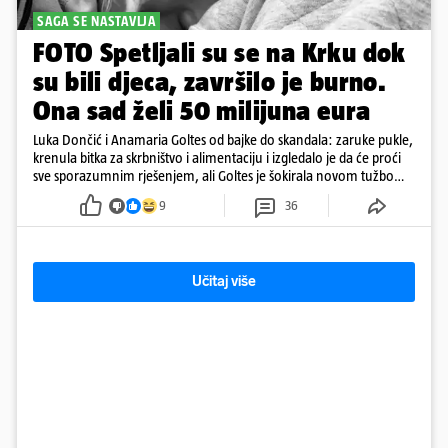
SAGA SE NASTAVLJA
FOTO Spetljali su se na Krku dok
su bili djeca, završilo je burno.
Ona sad želi 50 milijuna eura
Luka Dončić i Anamaria Goltes od bajke do skandala: zaruke pukle,
krenula bitka za skrbništvo i alimentaciju i izgledalo je da će proći
sve sporazumnim rješenjem, ali Goltes je šokirala novom tužbom
u Sloveniji
9
36
Učitaj više