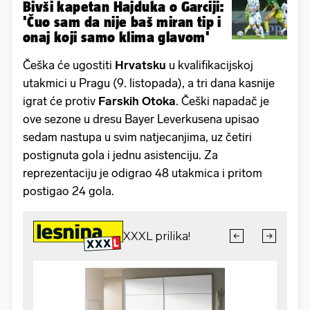
Bivši kapetan Hajduka o Garciji:
'Čuo sam da nije baš miran tip i
onaj koji samo klima glavom'
Češka će ugostiti
Hrvatsku
u kvalifikacijskoj
utakmici u Pragu (9. listopada), a tri dana kasnije
igrat će protiv
Farskih
Otoka
. Češki napadač je
ove sezone u dresu Bayer Leverkusena upisao
sedam nastupa u svim natjecanjima, uz četiri
postignuta gola i jednu asistenciju. Za
reprezentaciju je odigrao 48 utakmica i pritom
postigao 24 gola.