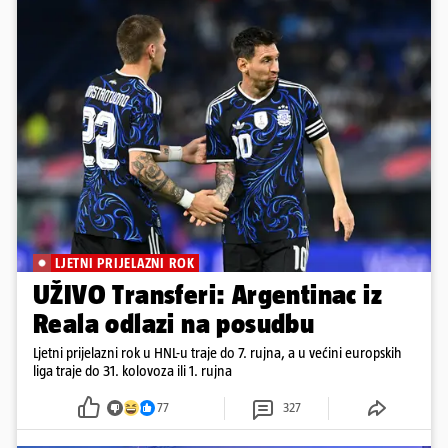
LJETNI PRIJELAZNI ROK
UŽIVO Transferi: Argentinac iz
Reala odlazi na posudbu
Ljetni prijelazni rok u HNL-u traje do 7. rujna, a u većini europskih
liga traje do 31. kolovoza ili 1. rujna
77
327