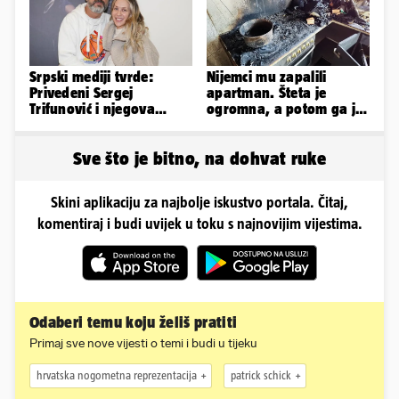
Srpski mediji tvrde:
Nijemci mu zapalili
Privedeni Sergej
apartman. Šteta je
Trifunović i njegova
ogromna, a potom ga je
supruga, izazvali su
šokirao i e-mail od
incident
Bookinga
Sve što je bitno, na dohvat ruke
Skini aplikaciju za najbolje iskustvo portala. Čitaj,
komentiraj i budi uvijek u toku s najnovijim vijestima.
Odaberi temu koju želiš pratiti
Primaj sve nove vijesti o temi i budi u tijeku
hrvatska nogometna reprezentacija
patrick schick