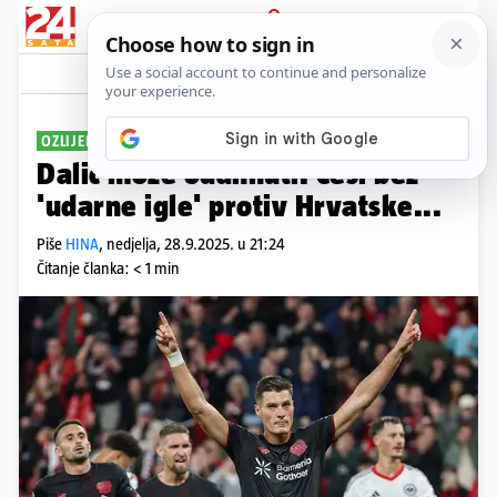
PRIJAVA
Sport
Komentari
0
OZLIJEDIO SE
Dalić može odahnuti. Česi bez
'udarne igle' protiv Hrvatske...
Piše
HINA
,
nedjelja, 28.9.2025. u 21:24
Čitanje članka: < 1 min