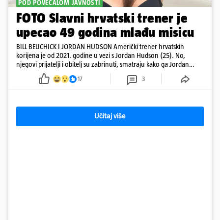
POD POVEĆALOM JAVNOSTI
FOTO Slavni hrvatski trener je
upecao 49 godina mlađu misicu
BILL BELICHICK I JORDAN HUDSON Američki trener hrvatskih
korijena je od 2021. godine u vezi s Jordan Hudson (25). No,
njegovi prijatelji i obitelj su zabrinuti, smatraju kako ga Jordan
kontrolira
17
3
Učitaj više