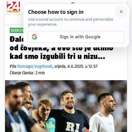
PRIJAVA
Sport
Komentari
0
VJEROVAO KAD JE BILO NAJTEŽE
Đalović: Damir Mišković je čudo
od čovjeka, a evo što je učinio
kad smo izgubili tri u nizu...
Piše
Domagoj Vugrinović
,
srijeda, 4.6.2025. u 12:57
Čitanje članka: 2 min