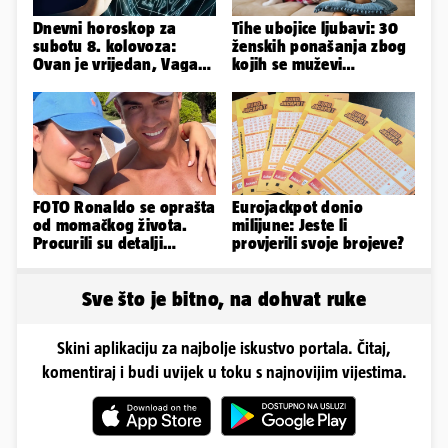
Dnevni horoskop za
Tihe ubojice ljubavi: 30
subotu 8. kolovoza:
ženskih ponašanja zbog
Ovan je vrijedan, Vaga
kojih se muževi
uživa u izlascima...
emocionalno distanciraju
FOTO Ronaldo se oprašta
Eurojackpot donio
od momačkog života.
milijune: Jeste li
Procurili su detalji
provjerili svoje brojeve?
glamuroznog vjenčanja
Sve što je bitno, na dohvat ruke
Skini aplikaciju za najbolje iskustvo portala. Čitaj,
komentiraj i budi uvijek u toku s najnovijim vijestima.