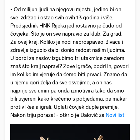
- Od milijun ljudi na njegovu mjestu, jedino bi on
sve izdržao i ostao svih ovih 13 godina i više.
Predsjednik HNK Rijeka jednostavno je čudo od
čovjeka. Što je on sve napravio za klub. Za grad.
Za ovaj kraj. Koliko je noći neprospavao, živaca i
zdravlja izgubio da bi donio radost našim ljudima.
U borbi za naslov izgubimo tri utakmice zaredom,
znaš što kralj napravi? Zove igrače, bodri ih, govori
im koliko im vjeruje da ćemo biti prvaci. Znamo da
u njemu gori želja da sve osvojimo, a on nas
najprije sve umiri pa onda izmotivira tako da smo
bili uvjereni kako krećemo s pobjedama, pa makar
protiv Reala igrali. Uplati čovjek duple premije.
Nakon triju poraza! - otkrio je Đalović za
Novi list
.