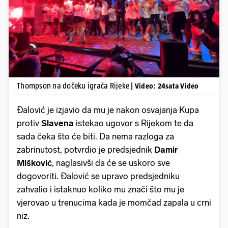
Pokretanje videa...
Thompson na dočeku igrača Rijeke
| Video: 24sata Video
Đalović je izjavio da mu je nakon osvajanja Kupa
protiv
Slavena
istekao ugovor s Rijekom te da
sada čeka što će biti. Da nema razloga za
zabrinutost, potvrdio je predsjednik
Damir
Mišković
, naglasivši da će se uskoro sve
dogovoriti. Đalović se upravo predsjedniku
zahvalio i istaknuo koliko mu znači što mu je
vjerovao u trenucima kada je momčad zapala u crni
niz.