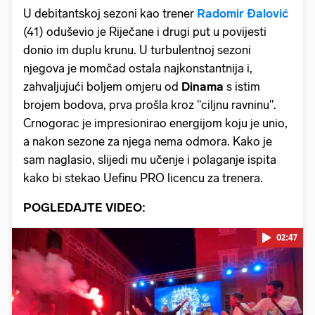
U debitantskoj sezoni kao trener
Radomir
Đalović
(41) oduševio je Riječane i drugi put u povijesti
donio im duplu krunu. U turbulentnoj sezoni
njegova je momčad ostala najkonstantnija i,
zahvaljujući boljem omjeru od
Dinama
s istim
brojem bodova, prva prošla kroz "ciljnu ravninu".
Crnogorac je impresionirao energijom koju je unio,
a nakon sezone za njega nema odmora. Kako je
sam naglasio, slijedi mu učenje i polaganje ispita
kako bi stekao Uefinu PRO licencu za trenera.
POGLEDAJTE VIDEO:
02:47