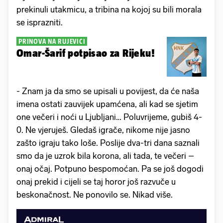
prekinuli utakmicu, a tribina na kojoj su bili morala
se isprazniti.
PRINOVA NA RUJEVICI
Omar-Šarif potpisao za Rijeku!
- Znam ja da smo se upisali u povijest, da će naša
imena ostati zauvijek upamćena, ali kad se sjetim
one večeri i noći u Ljubljani… Poluvrijeme, gubiš 4-
0. Ne vjeruješ. Gledaš igrače, nikome nije jasno
zašto igraju tako loše. Poslije dva-tri dana saznali
smo da je uzrok bila korona, ali tada, te večeri –
onaj očaj. Potpuno bespomoćan. Pa se još dogodi
onaj prekid i cijeli se taj horor još razvuče u
beskonačnost. Ne ponovilo se. Nikad više.