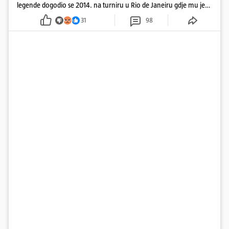
legende dogodio se 2014. na turniru u Rio de Janeiru gdje mu je
pažnju odvlačila ljepotica iza klupe
31
98