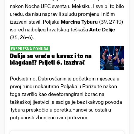
nakon Noche UFC eventa u Meksiku. I sve bi to bilo
uredu, da nisu napravili suludu promjenu i ničim
izazvani stavili Poljaka
Marcina Tyburu
(39, 27-10)
ispred najboljeg hrvatskog teškaša
Ante Delije
(35, 26-6).
EKSPRESNA PONUDA
Delija se vraća u kavez i to na
blagdan!? Prijeti 6. izazivač
Podsjetimo, Dubrovčanin je početkom mjeseca u
prvoj rundi nokautirao Poljaka u Parizu te nakon
toga završio kao devetorangirani borac na
teškaškoj ljestvici, a sad ga je bez ikakvog povoda
Tybura preskočio u poretku.Fanovi su ostali u
potpunosti zbunjeni ovim potezom.