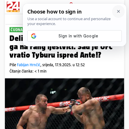
PRIJAVA
Sport
Komentari
2
ČUDNA SITUACIJA
Delija razbio Poljaka i preskočio
ga na rang ljestvici. Sad je UFC
vratio Tyburu ispred Ante!?
Piše
Fabijan Hrnčić
,
srijeda, 17.9.2025. u 12:52
Čitanje članka: < 1 min