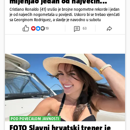
mijenjao jedan od najvećih...
Cristiano Ronaldo (41) srušio je brojne nogometne rekorde i jedan
je od najvećih nogometaša u povijesti. Uskoro bi se trebao vjenčati
sa Georginom Rodriguez, a slavlje je navodno u subotu
19
63
POD POVEĆALOM JAVNOSTI
FOTO Slavni hrvatski trener je