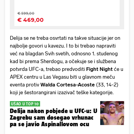
Delija se ne treba osvrtati na takve situacije jer on
najbolje govori u kavezu. I to bi trebao napraviti
već na blagdan Svih svetih, odnosno 1. studenog
kad bi prema Sherdogu, a očekuje se i službena
potvrda UFC-a, trebao predvoditi
Fight Night
će u
APEX centru u Las Vegasu biti u glavnom meču
eventa protiv
Walda Cortesa-Acoste
(33, 14-2)
koji je šestorangirani izazivač teške kategorije.
UŠAO U TOP 10
Delija nakon pobjede u UFC-u: U
Zagrebu sam dosegao vrhunac
pa se javio Aspinallovom ocu