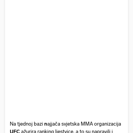
Na tjednoj bazi
n
ajjača svjetska MMA organizacija
UFC
ažurira ranking ljestvice, a to su napravili i