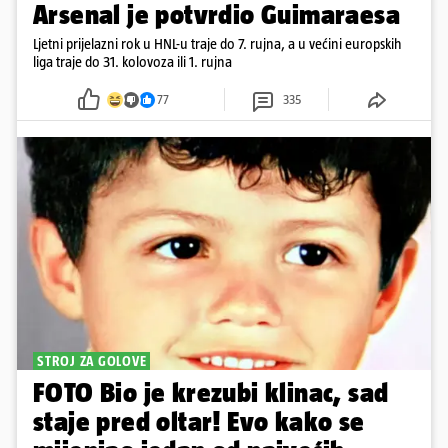
Arsenal je potvrdio Guimaraesa
Ljetni prijelazni rok u HNL-u traje do 7. rujna, a u većini europskih
liga traje do 31. kolovoza ili 1. rujna
77
335
STROJ ZA GOLOVE
FOTO Bio je krezubi klinac, sad
staje pred oltar! Evo kako se