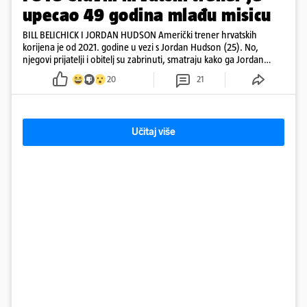
upecao 49 godina mlađu misicu
BILL BELICHICK I JORDAN HUDSON Američki trener hrvatskih
korijena je od 2021. godine u vezi s Jordan Hudson (25). No,
njegovi prijatelji i obitelj su zabrinuti, smatraju kako ga Jordan
kontrolira
20
21
Učitaj više