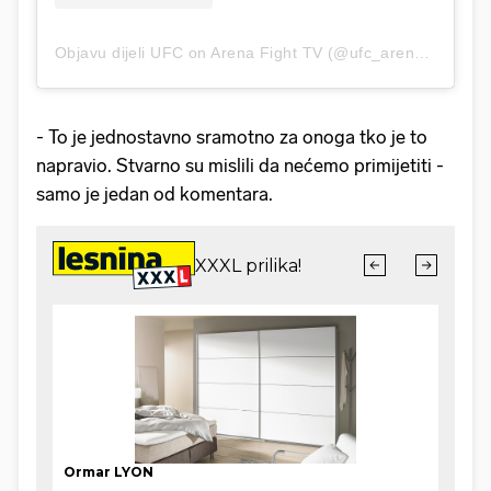
Objavu dijeli UFC on Arena Fight TV (@ufc_arenatv)
- To je jednostavno sramotno za onoga tko je to
napravio. Stvarno su mislili da nećemo primijetiti -
samo je jedan od komentara.