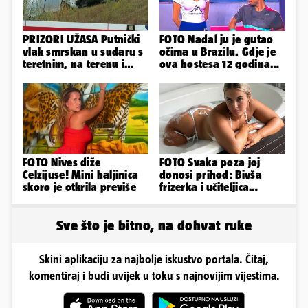
PRIZORI UŽASA Putnički
FOTO Nadal ju je gutao
vlak smrskan u sudaru s
očima u Brazilu. Gdje je
teretnim, na terenu i
ova hostesa 12 godina
helikopter hitne
poslije i kako izgleda?
FOTO Nives diže
FOTO Svaka poza joj
Celzijuse! Mini haljinica
donosi prihod: Bivša
skoro je otkrila previše
frizerka i učiteljica
oblinama je zapalila
Instagram
Sve što je bitno, na dohvat ruke
Skini aplikaciju za najbolje iskustvo portala. Čitaj,
komentiraj i budi uvijek u toku s najnovijim vijestima.