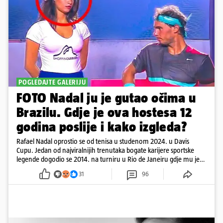
POGLEDAJTE GALERIJU
FOTO Nadal ju je gutao očima u
Brazilu. Gdje je ova hostesa 12
godina poslije i kako izgleda?
Rafael Nadal oprostio se od tenisa u studenom 2024. u Davis
Cupu. Jedan od najviralnijih trenutaka bogate karijere sportske
legende dogodio se 2014. na turniru u Rio de Janeiru gdje mu je
pažnju odvlačila ljepotica iza klupe
31
96