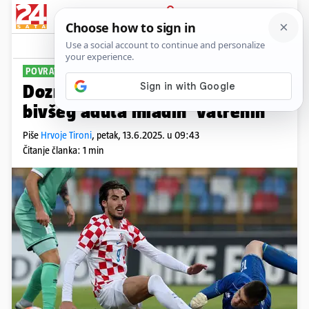
PRIJAVA
Sport
Komentari
13
POVRATAK U HNL
Doznajemo: Osijek želi dovesti
bivšeg aduta mladih 'vatrenih'
Piše
Hrvoje Tironi
,
petak, 13.6.2025. u 09:43
Čitanje članka: 1 min