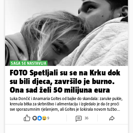
SAGA SE NASTAVLJA
FOTO Spetljali su se na Krku dok
su bili djeca, završilo je burno.
Ona sad želi 50 milijuna eura
Luka Dončić i Anamaria Goltes od bajke do skandala: zaruke pukle,
krenula bitka za skrbništvo i alimentaciju i izgledalo je da će proći
sve sporazumnim rješenjem, ali Goltes je šokirala novom tužbom
u Sloveniji
9
36