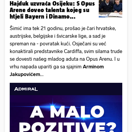
Hajduk uzvraća Osijeku: S Opus
Arene doveo talenta kojeg su
htjeli Bayern i Dinamo...
Šimić ima tek 21 godinu, prošao je čari hrvatske,
austrijske, belgijske i švicarske lige, a sad je
spreman na - povratak kući. Osječani su već
konaktirali predstavnike Cardiffa, svim silama trude
se dovesti našeg mladog aduta na Opus Arenu. I u
vrhu napada upariti ga sa sjajnim
Arminom
Jakupovićem
...