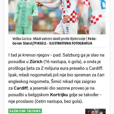
Velika Gorica: Mladi vatreni slavili protiv Bjelorusije |
Foto:
Goran Stanzl/PIXSELL - ILUSTRATIVNA FOTOGRAFIJA
I tad je krenuo njegov - pad. Salzburg ga je slao na
posudbe u
Zürich
(16 nastupa, 4 gola), a onda je
prošloga ljeta za 2 milijuna eura preselio u Cardiff.
Ipak, mladi nogometaš još nije bio spreman za čari
engleskog nogometa, Šimić nikad nije zaigrao
za
Cardiff
, a jesenski dio sezone proveo je na
posudbi u belgijskom
Kortrijku
gdje se također -
nije proslavio (četiri nastupa, bez gola).
RAZMJENA TALENATA