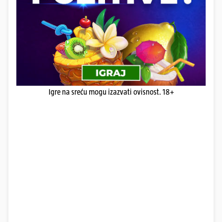
Igre na sreću mogu izazvati ovisnost. 18+