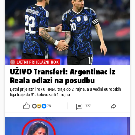
LJETNI PRIJELAZNI ROK
UŽIVO Transferi: Argentinac iz
Reala odlazi na posudbu
Ljetni prijelazni rok u HNL-u traje do 7. rujna, a u većini europskih
liga traje do 31. kolovoza ili 1. rujna
78
327