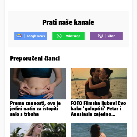
Prati naše kanale
Preporučeni članci
Prema znanosti, ovo je
FOTO Filmska ljubav! Evo
jedini način za istopiti
kako 'golupčići' Petar i
salo s trbuha
Anastasia zajedno
provode ljetne dane