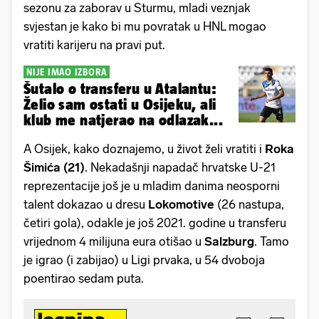
sezonu za zaborav u Sturmu, mladi veznjak
svjestan je kako bi mu povratak u HNL mogao
vratiti karijeru na pravi put.
NIJE IMAO IZBORA
Šutalo o transferu u Atalantu:
Želio sam ostati u Osijeku, ali
klub me natjerao na odlazak...
A Osijek, kako doznajemo, u život želi vratiti i
Roka
Šimića (21)
. Nekadašnji napadač hrvatske U-21
reprezentacije još je u mladim danima neosporni
talent dokazao u dresu
Lokomotive
(26 nastupa,
četiri gola), odakle je još 2021. godine u transferu
vrijednom 4 milijuna eura otišao u
Salzburg
. Tamo
je igrao (i zabijao) u Ligi prvaka, u 54 dvoboja
poentirao sedam puta.