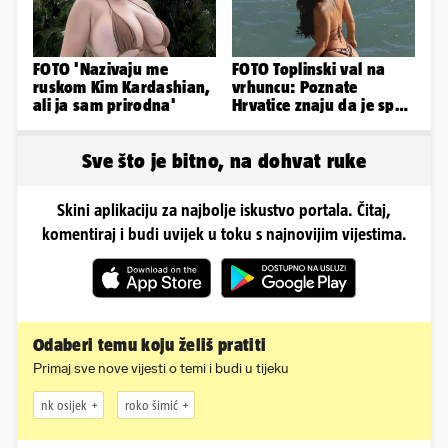
FOTO 'Nazivaju me
FOTO Toplinski val na
ruskom Kim Kardashian,
vrhuncu: Poznate
ali ja sam prirodna'
Hrvatice znaju da je spas
u minijaturnom bikiniju
Sve što je bitno, na dohvat ruke
Skini aplikaciju za najbolje iskustvo portala. Čitaj,
komentiraj i budi uvijek u toku s najnovijim vijestima.
Odaberi temu koju želiš pratiti
Primaj sve nove vijesti o temi i budi u tijeku
nk osijek
roko šimić