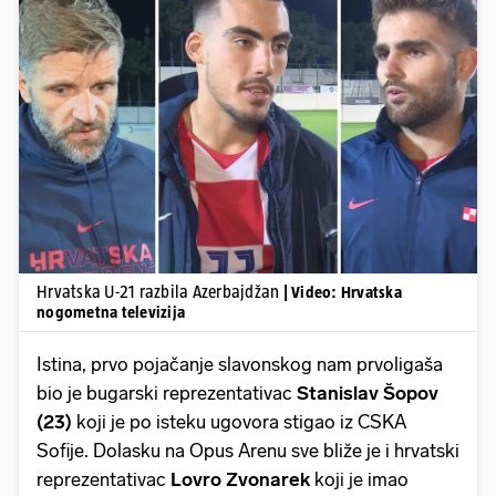
Pokretanje videa...
Hrvatska U-21 razbila Azerbajdžan
| Video: Hrvatska
nogometna televizija
Istina, prvo pojačanje slavonskog nam prvoligaša
bio je bugarski reprezentativac
Stanislav Šopov
(23)
koji je po isteku ugovora stigao iz CSKA
Sofije. Dolasku na Opus Arenu sve bliže je i hrvatski
reprezentativac
Lovro Zvonarek
koji je imao