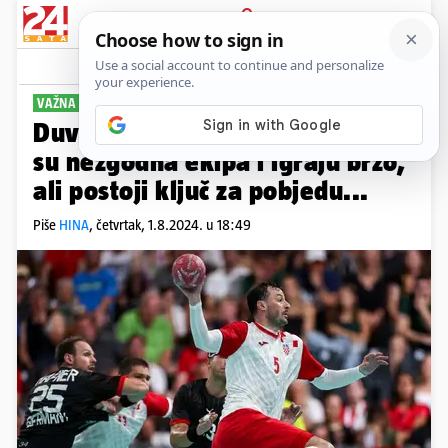
PRIJAVA
Sport
Komentari
0
VAŽNA UTAKMICA
Duvnjak najavio Švedsku: Jako
su nezgodna ekipa i igraju brzo,
ali postoji ključ za pobjedu...
Piše
HINA
,
četvrtak, 1.8.2024. u 18:49