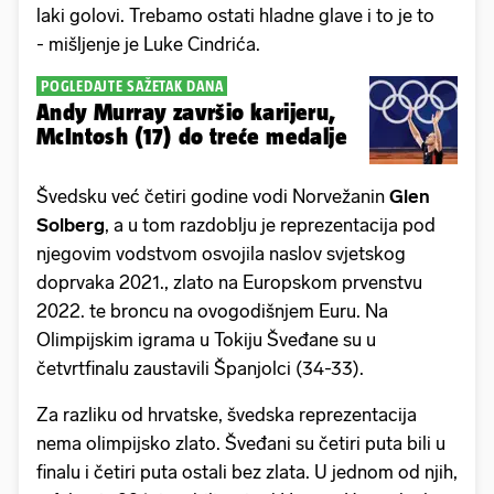
laki golovi. Trebamo ostati hladne glave i to je to
- mišljenje je Luke Cindrića.
POGLEDAJTE SAŽETAK DANA
Andy Murray završio karijeru,
McIntosh (17) do treće medalje
Švedsku već četiri godine vodi Norvežanin
Glen
Solberg
, a u tom razdoblju je reprezentacija pod
njegovim vodstvom osvojila naslov svjetskog
doprvaka 2021., zlato na Europskom prvenstvu
2022. te broncu na ovogodišnjem Euru. Na
Olimpijskim igrama u Tokiju Šveđane su u
četvrtfinalu zaustavili Španjolci (34-33).
Za razliku od hrvatske, švedska reprezentacija
nema olimpijsko zlato. Šveđani su četiri puta bili u
finalu i četiri puta ostali bez zlata. U jednom od njih,