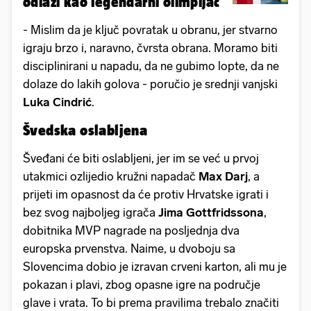
odlazi kao legendarni olimpijac
- Mislim da je ključ povratak u obranu, jer stvarno
igraju brzo i, naravno, čvrsta obrana. Moramo biti
disciplinirani u napadu, da ne gubimo lopte, da ne
dolaze do lakih golova - poručio je srednji vanjski
Luka
Cindrić
.
Švedska oslabljena
Šveđani će biti oslabljeni, jer im se već u prvoj
utakmici ozlijedio kružni napadač
Max
Darj
, a
prijeti im opasnost da će protiv Hrvatske igrati i
bez svog najboljeg igrača
Jima
Gottfridssona
,
dobitnika MVP nagrade na posljednja dva
europska prvenstva. Naime, u dvoboju sa
Slovencima dobio je izravan crveni karton, ali mu je
pokazan i plavi, zbog opasne igre na područje
glave i vrata. To bi prema pravilima trebalo značiti