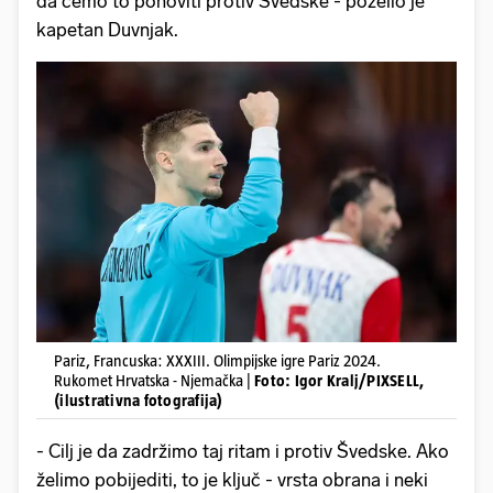
da ćemo to ponoviti protiv Švedske - poželio je
kapetan Duvnjak.
Pariz, Francuska: XXXIII. Olimpijske igre Pariz 2024.
Rukomet Hrvatska - Njemačka |
Foto: Igor Kralj/PIXSELL,
(ilustrativna fotografija)
- Cilj je da zadržimo taj ritam i protiv Švedske. Ako
želimo pobijediti, to je ključ - vrsta obrana i neki