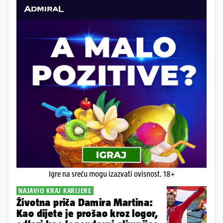
Igre na sreću mogu izazvati ovisnost. 18+
NAJAVIO KRAJ KARIJERE
Životna priča Damira Martina:
Kao dijete je prošao kroz logor,