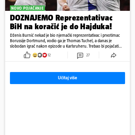
NOVO POJAČANJE
DOZNAJEMO Reprezentativac
BiH na koračić je do Hajduka!
Dženis Burnić nekad je bio njemački reprezentativac i prvotimac
Borussije Dortmund, vodio ga je Thomas Tuchel, a danas je
slobodan igrač nakon epizode u Karlsruheru. Trebao bi pojačati
konkurenciju u veznom redu
12
27
Učitaj više