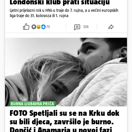
Londonski klub prati situaciju
Ljetni prijelazni rok u HNL-u traje do 7. rujna, a u većini europskih
liga traje do 31. kolovoza ili 1. rujna
75
326
BURNA LJUBAVNA PRIČA
FOTO Spetljali su se na Krku dok
su bili djeca, završilo je burno.
Dončić i Anamaria u novoj fazi