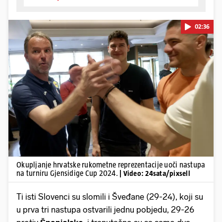
02:36
Pokretanje videa...
Okupljanje hrvatske rukometne reprezentacije uoči nastupa
na turniru Gjensidige Cup 2024.
| Video: 24sata/pixsell
Ti isti Slovenci su slomili i Šveđane (29-24), koji su
u prva tri nastupa ostvarili jednu pobjedu, 29-26