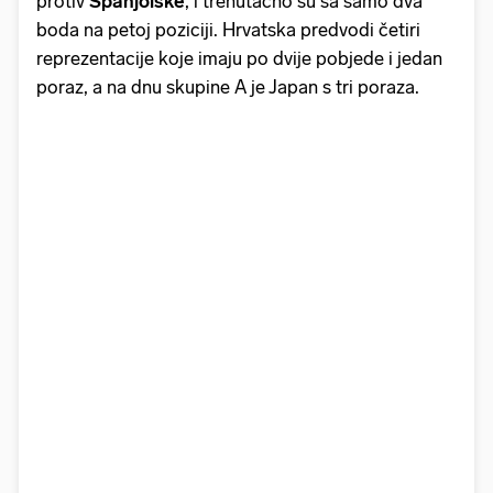
protiv
Španjolske
, i trenutačno su sa samo dva
boda na petoj poziciji. Hrvatska predvodi četiri
reprezentacije koje imaju po dvije pobjede i jedan
poraz, a na dnu skupine A je Japan s tri poraza.