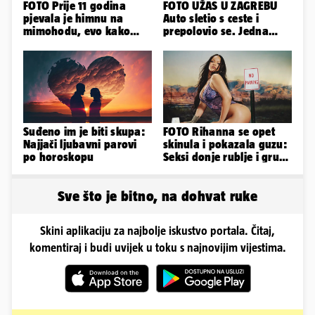
FOTO Prije 11 godina
FOTO UŽAS U ZAGREBU
pjevala je himnu na
Auto sletio s ceste i
mimohodu, evo kako
prepolovio se. Jedna
danas izgleda Mia
osoba poginula!
Negovetić
Suđeno im je biti skupa:
FOTO Rihanna se opet
Najjači ljubavni parovi
skinula i pokazala guzu:
po horoskopu
Seksi donje rublje i grudi
pale u drugi plan
Sve što je bitno, na dohvat ruke
Skini aplikaciju za najbolje iskustvo portala. Čitaj,
komentiraj i budi uvijek u toku s najnovijim vijestima.