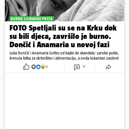
BURNA LJUBAVNA PRIČA
FOTO Spetljali su se na Krku dok
su bili djeca, završilo je burno.
Dončić i Anamaria u novoj fazi
Luka Dončić i Anamaria Goltes od bajke do skandala: zaruke pukle,
krenula bitka za skrbništvo i alimentaciju, a onda šokantan zaokret
6
17