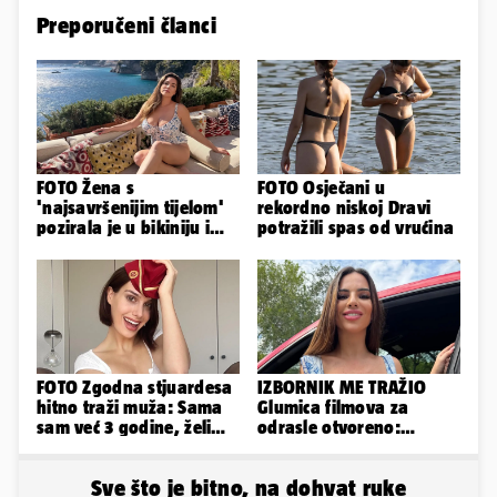
Preporučeni članci
FOTO Žena s
FOTO Osječani u
'najsavršenijim tijelom'
rekordno niskoj Dravi
pozirala je u bikiniju i
potražili spas od vrućina
pokazala svoje bujne
obline...
FOTO Zgodna stjuardesa
IZBORNIK ME TRAŽIO
hitno traži muža: Sama
Glumica filmova za
sam već 3 godine, želim
odrasle otvoreno:
da bude stariji...
'Uletavali su mi tijekom
SP-a'
Sve što je bitno, na dohvat ruke