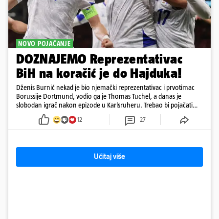
NOVO POJAČANJE
DOZNAJEMO Reprezentativac
BiH na koračić je do Hajduka!
Dženis Burnić nekad je bio njemački reprezentativac i prvotimac
Borussije Dortmund, vodio ga je Thomas Tuchel, a danas je
slobodan igrač nakon epizode u Karlsruheru. Trebao bi pojačati
konkurenciju u veznom redu
12
27
Učitaj više