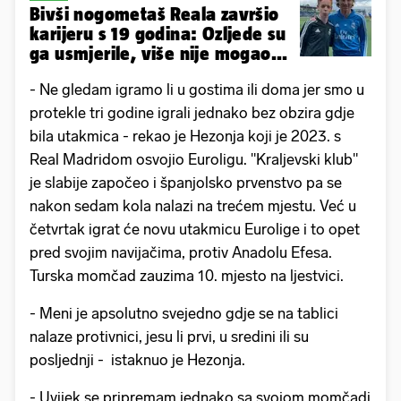
Bivši nogometaš Reala završio
karijeru s 19 godina: Ozljede su
ga usmjerile, više nije mogao...
- Ne gledam igramo li u gostima ili doma jer smo u
protekle tri godine igrali jednako bez obzira gdje
bila utakmica - rekao je Hezonja koji je 2023. s
Real Madridom osvojio Euroligu. "Kraljevski klub"
je slabije započeo i španjolsko prvenstvo pa se
nakon sedam kola nalazi na trećem mjestu. Već u
četvrtak igrat će novu utakmicu Eurolige i to opet
pred svojim navijačima, protiv Anadolu Efesa.
Turska momčad zauzima 10. mjesto na ljestvici.
- Meni je apsolutno svejedno gdje se na tablici
nalaze protivnici, jesu li prvi, u sredini ili su
posljednji - istaknuo je Hezonja.
- Uvijek se pripremam jednako sa svojom momčadi