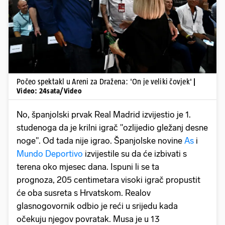
Pokretanje videa...
Počeo spektakl u Areni za Dražena: 'On je veliki čovjek'
|
Video: 24sata/Video
No, španjolski prvak Real Madrid izvijestio je 1.
studenoga da je krilni igrač "ozlijedio gležanj desne
noge". Od tada nije igrao. Španjolske novine
As
i
Mundo Deportivo
izvijestile su da će izbivati s
terena oko mjesec dana. Ispuni li se ta
prognoza, 205 centimetara visoki igrač propustit
će oba susreta s Hrvatskom. Realov
glasnogovornik odbio je reći u srijedu kada
očekuju njegov povratak. Musa je u 13