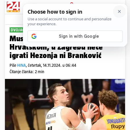
PRIJAVA
Sport
Komentari
0
DVOJAC IZ REALA
Musa propušta oba dvoboja s
Hrvatskom, u Zagrebu neće
igrati Hezonja ni Branković
Piše
HINA
,
četvrtak, 14.11.2024. u 06:44
Čitanje članka: 2 min