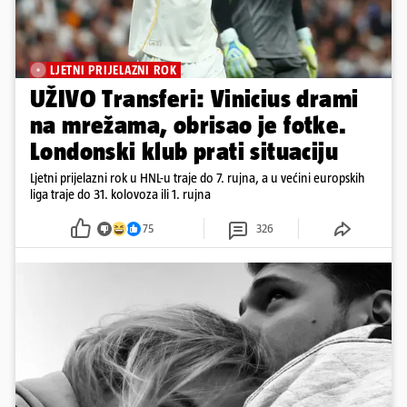
LJETNI PRIJELAZNI ROK
UŽIVO Transferi: Vinicius drami
na mrežama, obrisao je fotke.
Londonski klub prati situaciju
Ljetni prijelazni rok u HNL-u traje do 7. rujna, a u većini europskih
liga traje do 31. kolovoza ili 1. rujna
75
326