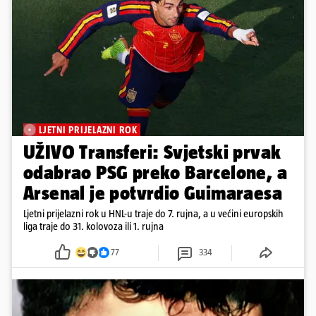
LJETNI PRIJELAZNI ROK
UŽIVO Transferi: Svjetski prvak
odabrao PSG preko Barcelone, a
Arsenal je potvrdio Guimaraesa
Ljetni prijelazni rok u HNL-u traje do 7. rujna, a u većini europskih
liga traje do 31. kolovoza ili 1. rujna
77
334