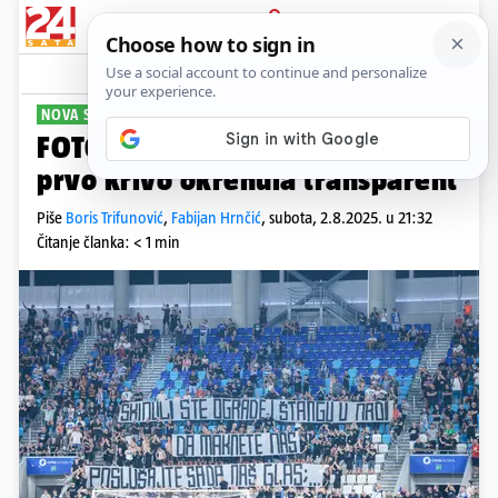
PRIJAVA
Sport
Komentari
0
NOVA SEZONA, ISTI PROBLEMI
FOTO Kohorta oplela po upravi,
prvo krivo okrenula transparent
Piše
Boris Trifunović
,
Fabijan Hrnčić
,
subota, 2.8.2025. u 21:32
Čitanje članka: < 1 min