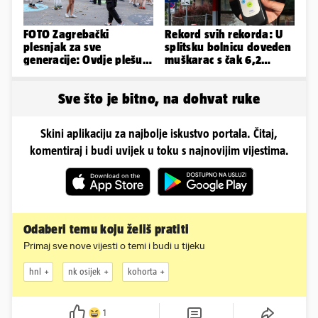
FOTO Zagrebački
Rekord svih rekorda: U
plesnjak za sve
splitsku bolnicu doveden
generacije: Ovdje plešu
muškarac s čak 6,2
baš svi
promila alkohola u krvi!
Sve što je bitno, na dohvat ruke
Skini aplikaciju za najbolje iskustvo portala. Čitaj,
komentiraj i budi uvijek u toku s najnovijim vijestima.
Odaberi temu koju želiš pratiti
Primaj sve nove vijesti o temi i budi u tijeku
hnl
nk osijek
kohorta
1