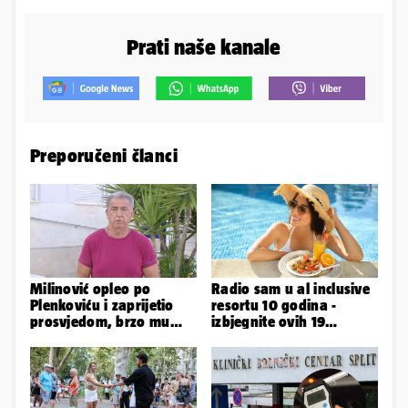
Prati naše kanale
Preporučeni članci
Milinović opleo po
Radio sam u al inclusive
Plenkoviću i zaprijetio
resortu 10 godina -
prosvjedom, brzo mu
izbjegnite ovih 19
stigao odgovor građana
grešaka i olakšajte si
Gospića
odmor