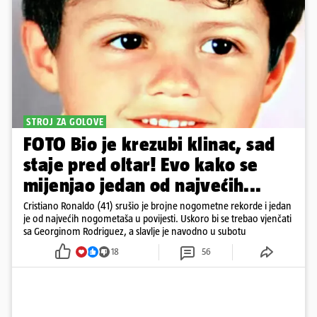
STROJ ZA GOLOVE
FOTO Bio je krezubi klinac, sad
staje pred oltar! Evo kako se
mijenjao jedan od najvećih...
Cristiano Ronaldo (41) srušio je brojne nogometne rekorde i jedan
je od najvećih nogometaša u povijesti. Uskoro bi se trebao vjenčati
sa Georginom Rodriguez, a slavlje je navodno u subotu
18
56