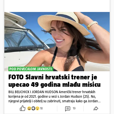
POD POVEĆALOM JAVNOSTI
FOTO Slavni hrvatski trener je
upecao 49 godina mlađu misicu
BILL BELICHICK I JORDAN HUDSON Američki trener hrvatskih
korijena je od 2021. godine u vezi s Jordan Hudson (25). No,
njegovi prijatelji i obitelj su zabrinuti, smatraju kako ga Jordan
kontrolira
18
19