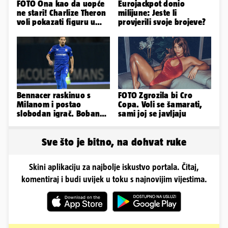
FOTO Ona kao da uopće
Eurojackpot donio
ne stari! Charlize Theron
milijune: Jeste li
voli pokazati figuru u
provjerili svoje brojeve?
golišavim izdanjima...
Bennacer raskinuo s
FOTO Zgrozila bi Cro
Milanom i postao
Copa. Voli se šamarati,
slobodan igrač. Boban
sami joj se javljaju
ga želio zadržati u
Dinamu
Sve što je bitno, na dohvat ruke
Skini aplikaciju za najbolje iskustvo portala. Čitaj,
komentiraj i budi uvijek u toku s najnovijim vijestima.