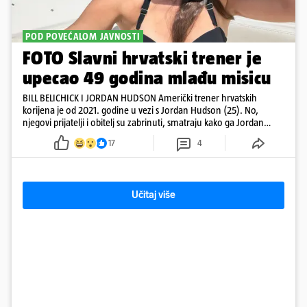
POD POVEĆALOM JAVNOSTI
FOTO Slavni hrvatski trener je
upecao 49 godina mlađu misicu
BILL BELICHICK I JORDAN HUDSON Američki trener hrvatskih
korijena je od 2021. godine u vezi s Jordan Hudson (25). No,
njegovi prijatelji i obitelj su zabrinuti, smatraju kako ga Jordan
kontrolira
17
4
Učitaj više