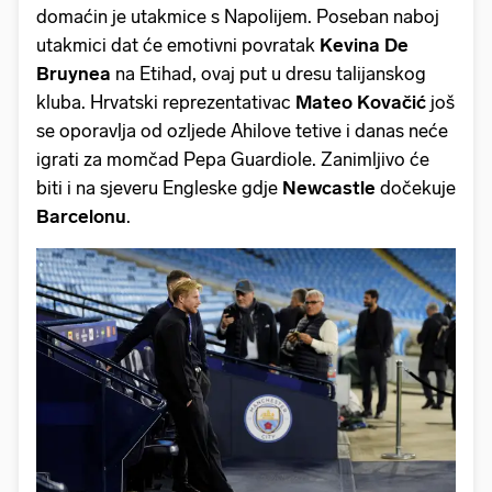
domaćin je utakmice s Napolijem. Poseban naboj
utakmici dat će emotivni povratak
Kevina De
Bruynea
na Etihad, ovaj put u dresu talijanskog
kluba. Hrvatski reprezentativac
Mateo
Kovačić
još
se oporavlja od ozljede Ahilove tetive i danas neće
igrati za momčad Pepa Guardiole. Zanimljivo će
biti i na sjeveru Engleske gdje
Newcastle
dočekuje
Barcelonu
.