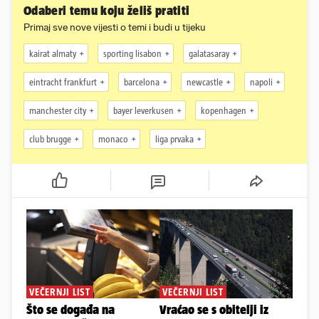
Odaberi temu koju želiš pratiti
Primaj sve nove vijesti o temi i budi u tijeku
kairat almaty
sporting lisabon
galatasaray
eintracht frankfurt
barcelona
newcastle
napoli
manchester city
bayer leverkusen
kopenhagen
club brugge
monaco
liga prvaka