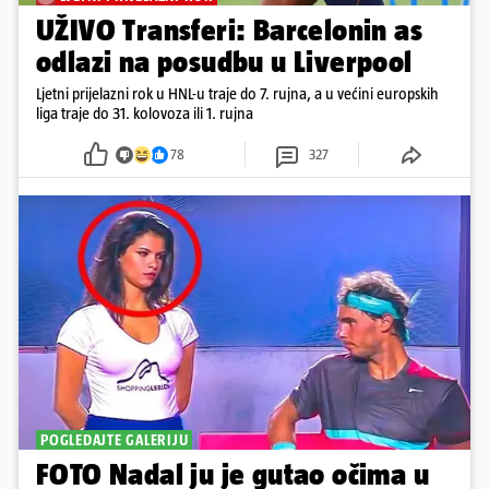
UŽIVO Transferi: Barcelonin as
odlazi na posudbu u Liverpool
Ljetni prijelazni rok u HNL-u traje do 7. rujna, a u većini europskih
liga traje do 31. kolovoza ili 1. rujna
78
327
POGLEDAJTE GALERIJU
FOTO Nadal ju je gutao očima u