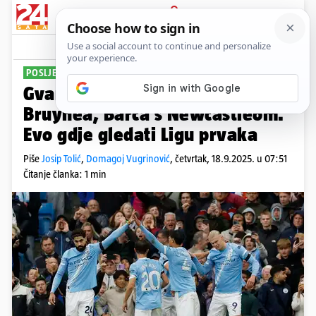
PRIJAVA
Sport
Komentari
0
POSLJEDNJI DAN 1. KOLA
Gvardiol na bivšeg suigrača De
Bruynea, Barca s Newcastleom.
Evo gdje gledati Ligu prvaka
Piše
Josip Tolić
,
Domagoj Vugrinović
,
četvrtak, 18.9.2025. u 07:51
Čitanje članka: 1 min