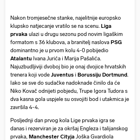
Nakon tromjesečne stanke, najelitnije europsko
klupsko natjecanje vratilo se na scenu.
Liga
prvaka
ulazi u drugu sezonu pod novim ligaškim
formatom s 36 klubova, a branitelj naslova
PSG
dominantno je u prvom kolu 4-0 pobijedio
Atalantu
Ivana Jurića i Marija Pašalića.
Najuzbudljiviji dvoboj bio je onaj dvojice hrvatskih
trenera koji vode
Juventus
i
Borussiju
Dortmund
.
Iako se sve do sudačke nadoknade činilo da će
Niko Kovač odnijeti pobjedu, Trupe Igora Tudora s
dva kasna gola uspjele su osvojiti bod i utakmica je
završila 4-4.
Posljednji dan prvog kola Lige prvaka igra se
danas i rezerviran je za okršaj Engleza i talijanskog
prvaka,
Manchester
Cityja
Joška Gvardiola