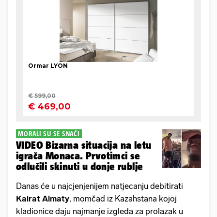
MORALI SU SE SNAĆI
VIDEO Bizarna situacija na letu
igrača Monaca. Prvotimci se
odlučili skinuti u donje rublje
Danas će u najcjenjenijem natjecanju debitirati
Kairat
Almaty
, momčad iz Kazahstana kojoj
kladionice daju najmanje izgleda za prolazak u