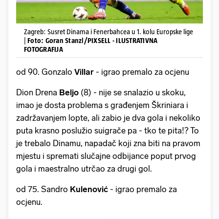
Zagreb: Susret Dinama i Fenerbahcea u 1. kolu Europske lige
|
Foto: Goran Stanzl/PIXSELL - ILUSTRATIVNA
FOTOGRAFIJA
od 90. Gonzalo
Villar
- igrao premalo za ocjenu
Dion Drena
Beljo
(8) - nije se snalazio u skoku,
imao je dosta problema s građenjem Škriniara i
zadržavanjem lopte, ali zabio je dva gola i nekoliko
puta krasno poslužio suigrače pa - tko te pita!? To
je trebalo Dinamu, napadač koji zna biti na pravom
mjestu i spremati slučajne odbijance poput prvog
gola i maestralno utrčao za drugi gol.
od 75. Sandro
Kulenović
- igrao premalo za
ocjenu.