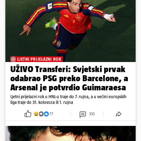
LJETNI PRIJELAZNI ROK
UŽIVO Transferi: Svjetski prvak
odabrao PSG preko Barcelone, a
Arsenal je potvrdio Guimaraesa
Ljetni prijelazni rok u HNL-u traje do 7. rujna, a u većini europskih
liga traje do 31. kolovoza ili 1. rujna
77
335