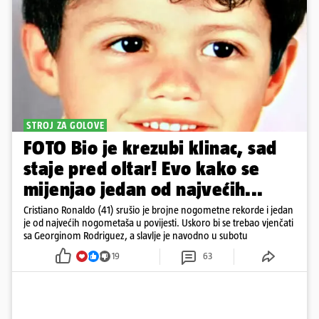
STROJ ZA GOLOVE
FOTO Bio je krezubi klinac, sad
staje pred oltar! Evo kako se
mijenjao jedan od najvećih...
Cristiano Ronaldo (41) srušio je brojne nogometne rekorde i jedan
je od najvećih nogometaša u povijesti. Uskoro bi se trebao vjenčati
sa Georginom Rodriguez, a slavlje je navodno u subotu
19
63