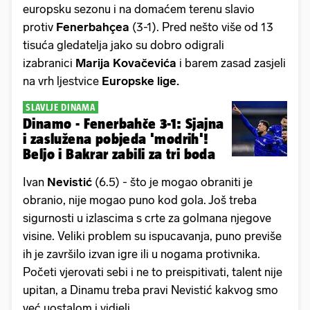
europsku sezonu i na domaćem terenu slavio
protiv
Fenerbahçea
(3-1). Pred nešto više od 13
tisuća gledatelja jako su dobro odigrali
izabranici
Marija Kovačevića
i barem zasad zasjeli
na vrh ljestvice
Europske lige.
SLAVLJE DINAMA
Dinamo - Fenerbahče 3-1: Sjajna
i zaslužena pobjeda 'modrih'!
Beljo i Bakrar zabili za tri boda
Ivan
Nevistić
(6.5) - što je mogao obraniti je
obranio, nije mogao puno kod gola. Još treba
sigurnosti u izlascima s crte za golmana njegove
visine. Veliki problem su ispucavanja, puno previše
ih je završilo izvan igre ili u nogama protivnika.
Početi vjerovati sebi i ne to preispitivati, talent nije
upitan, a Dinamu treba pravi Nevistić kakvog smo
već uostalom i vidjeli.