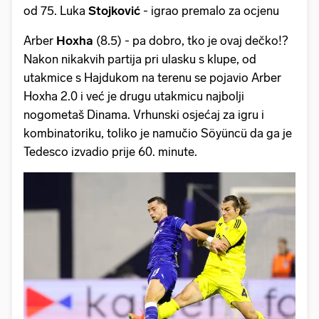
od 75. Luka
Stojković
- igrao premalo za ocjenu
Arber
Hoxha
(8.5) - pa dobro, tko je ovaj dečko!?
Nakon nikakvih partija pri ulasku s klupe, od
utakmice s Hajdukom na terenu se pojavio Arber
Hoxha 2.0 i već je drugu utakmicu najbolji
nogometaš Dinama. Vrhunski osjećaj za igru i
kombinatoriku, toliko je namučio Söyüncü da ga je
Tedesco izvadio prije 60. minute.