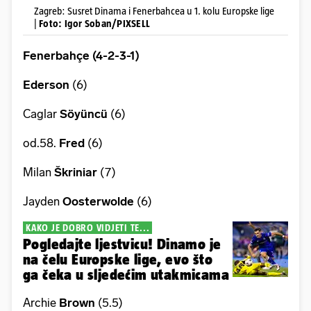
Zagreb: Susret Dinama i Fenerbahcea u 1. kolu Europske lige
|
Foto: Igor Soban/PIXSELL
Fenerbahçe (4-2-3-1)
Ederson
(6)
Caglar
Söyüncü
(6)
od.58.
Fred
(6)
Milan
Škriniar
(7)
Jayden
Oosterwolde
(6)
KAKO JE DOBRO VIDJETI TE...
Pogledajte ljestvicu! Dinamo je
na čelu Europske lige, evo što
ga čeka u sljedećim utakmicama
Archie
Brown
(5.5)