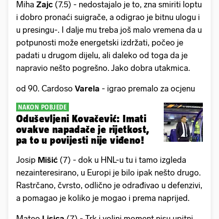
Miha
Zajc
(7.5) - nedostajalo je to, zna smiriti loptu
i dobro pronaći suigrače, a odigrao je bitnu ulogu i
u presingu-. I dalje mu treba još malo vremena da u
potpunosti može energetski izdržati, počeo je
padati u drugom dijelu, ali daleko od toga da je
napravio nešto pogrešno. Jako dobra utakmica.
od 90. Cardoso
Varela
- igrao premalo za ocjenu
NAKON POBJEDE
Oduševljeni Kovačević: Imati
ovakve napadače je rijetkost,
pa to u povijesti nije viđeno!
Josip
Mišić
(7) - dok u HNL-u tu i tamo izgleda
nezainteresirano, u Europi je bilo ipak nešto drugo.
Rastrčano, čvrsto, odlično je odrađivao u defenzivi,
a pomagao je koliko je mogao i prema naprijed.
Mateo
Lisica
(7) - Trk i voljni moment nisu upitni,