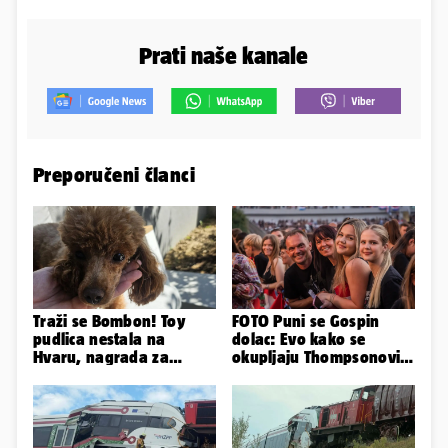
Prati naše kanale
Preporučeni članci
Traži se Bombon! Toy
FOTO Puni se Gospin
pudlica nestala na
dolac: Evo kako se
Hvaru, nagrada za
okupljaju Thompsonovi
pronalazak je 3000 eura
obožavatelji u Imotskom