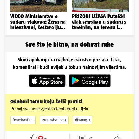
VIDEO Ministarstvo o
PRIZORI UŽASA Putnički
sudaru vlakova: Žena na
vlak smrskan u sudaru s
intenzivnoj, šestero ljudi
teretnim, na terenu i
teško ozlijeđeno
helikopter hitne
Sve što je bitno, na dohvat ruke
Skini aplikaciju za najbolje iskustvo portala. Čitaj,
komentiraj i budi uvijek u toku s najnovijim vijestima.
Odaberi temu koju želiš pratiti
Primaj sve nove vijesti o temi i budi u tijeku
fenerbahče
europska liga
dinamo
4
26