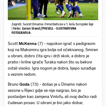
Zagreb: Susret Dinama i Fenerbahcea u 1. kolu Europske lige
|
Foto: Goran Stanzl/PIXSELL - ILUSTRATIVNA
FOTOGRAFIJA
Scott
McKenna
(7) - napokon igrač s pedigreom
koji na Maksimiru igra bolje od očekivanog. Smiren
u obrani, dobro čita igru i drži skok, a dobro je
pratio i krilne igrače Turaka nakon što su bekovi
ostali visoko. Igra nogom je dobra, lijepo surađuje
s veznim redom.
Bruno
Goda
(7.5) - došao je u Dinamo nakon
sezone u Rijeci gdje se nije naigrao, bio je
postavljen kao zamjena Vinlofu, ali ovaj dečko radi
čudesan posao. U obrani je bio jako dobar,