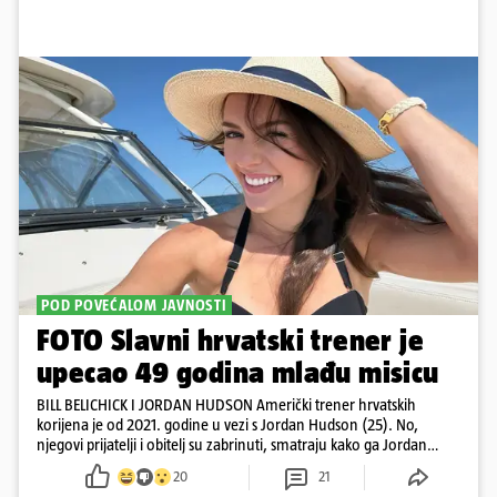
POD POVEĆALOM JAVNOSTI
FOTO Slavni hrvatski trener je
upecao 49 godina mlađu misicu
BILL BELICHICK I JORDAN HUDSON Američki trener hrvatskih
korijena je od 2021. godine u vezi s Jordan Hudson (25). No,
njegovi prijatelji i obitelj su zabrinuti, smatraju kako ga Jordan
kontrolira
20
21