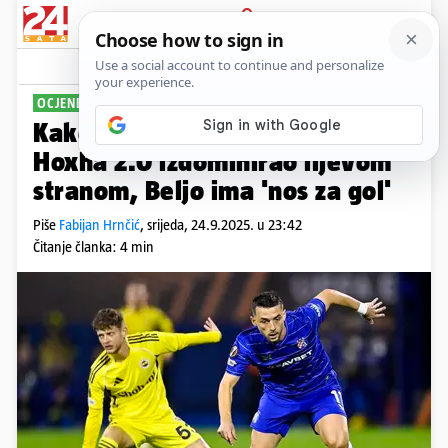
PRIJAVA
Sport
Komentari
26
OCJENE IGRAČA
Kako su igrali dinamovci?
Hoxha 2.0 izdominirao lijevom
stranom, Beljo ima 'nos za gol'
Piše
Fabijan Hrnčić
,
srijeda, 24.9.2025. u 23:42
Čitanje članka: 4 min