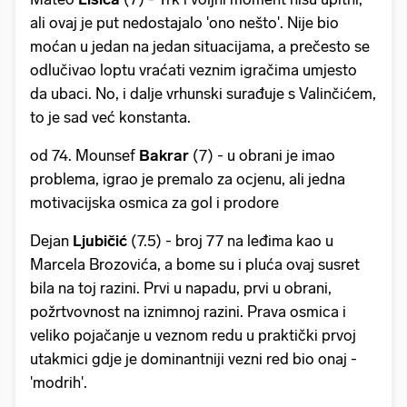
ali ovaj je put nedostajalo 'ono nešto'. Nije bio
moćan u jedan na jedan situacijama, a prečesto se
odlučivao loptu vraćati veznim igračima umjesto
da ubaci. No, i dalje vrhunski surađuje s Valinčićem,
to je sad već konstanta.
od 74. Mounsef
Bakrar
(7) - u obrani je imao
problema, igrao je premalo za ocjenu, ali jedna
motivacijska osmica za gol i prodore
Dejan
Ljubičić
(7.5) - broj 77 na leđima kao u
Marcela Brozovića, a bome su i pluća ovaj susret
bila na toj razini. Prvi u napadu, prvi u obrani,
požrtvovnost na iznimnoj razini. Prava osmica i
veliko pojačanje u veznom redu u praktički prvoj
utakmici gdje je dominantniji vezni red bio onaj -
'modrih'.