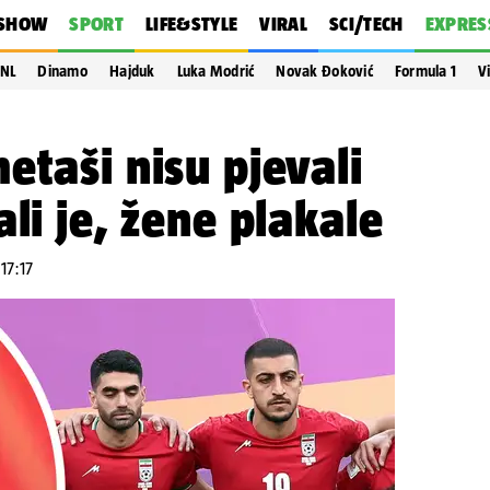
SHOW
SPORT
LIFE&STYLE
VIRAL
SCI/TECH
EXPRES
NL
Dinamo
Hajduk
Luka Modrić
Novak Đoković
Formula 1
V
etaši nisu pjevali
li je, žene plakale
 17:17