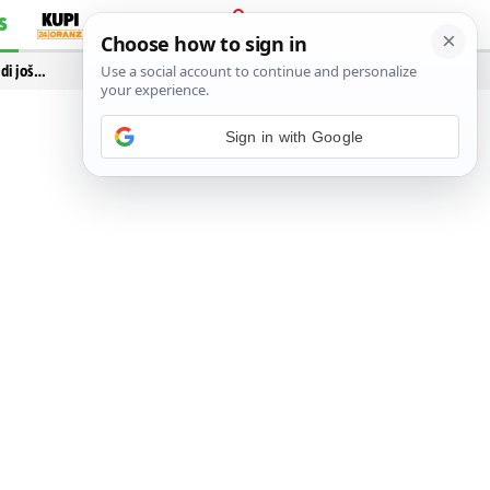
S
PRIJAVA
idi još…
Sign in with Google