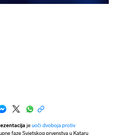
ezentacija
je
uoči dvoboja protiv
upne faze Svjetskog prvenstva u Kataru