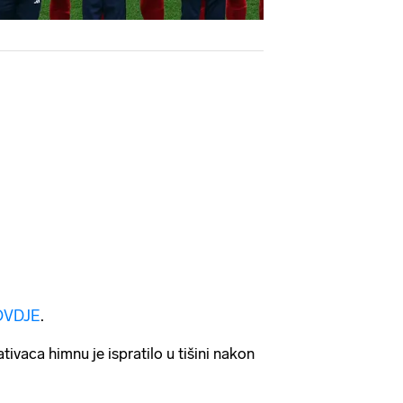
OVDJE
.
tivaca himnu je ispratilo u tišini nakon