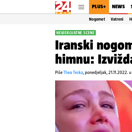
PLUS+
NEWS
Nogomet
Vatreni
H
NEVJEROJATNE SCENE
Iranski nogom
himnu: Izvižda
Piše
Thea Tesko
,
ponedjeljak, 21.11.2022. u