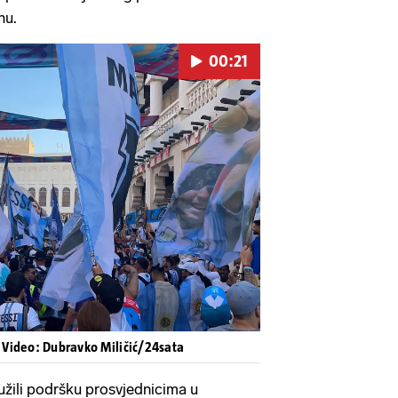
mnu.
00:21
Pokretanje videa...
| Video: Dubravko Miličić/24sata
žili podršku prosvjednicima u