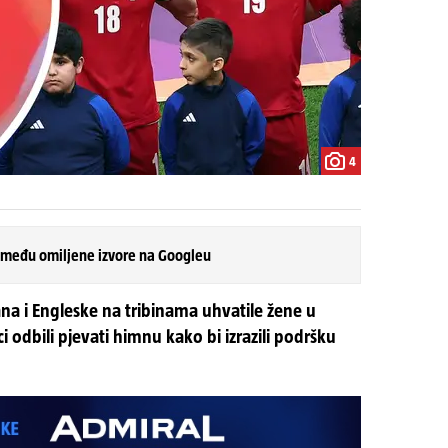
4
 među omiljene izvore na Googleu
ana i Engleske na tribinama uhvatile žene u
i odbili pjevati himnu kako bi izrazili podršku