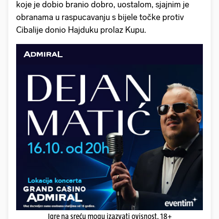
koje je dobio branio dobro, uostalom, sjajnim je
obranama u raspucavanju s bijele točke protiv
Cibalije donio Hajduku prolaz Kupu.
Igre na sreću mogu izazvati ovisnost. 18+