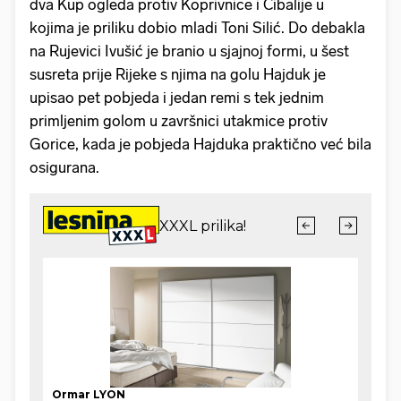
dva Kup ogleda protiv Koprivnice i Cibalije u
kojima je priliku dobio mladi Toni Silić. Do debakla
na Rujevici Ivušić je branio u sjajnoj formi, u šest
susreta prije Rijeke s njima na golu Hajduk je
upisao pet pobjeda i jedan remi s tek jednim
primljenim golom u završnici utakmice protiv
Gorice, kada je pobjeda Hajduka praktično već bila
osigurana.