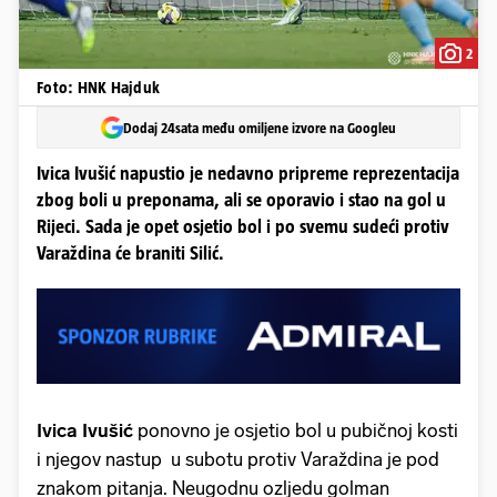
2
Foto: HNK Hajduk
Dodaj 24sata među omiljene izvore na Googleu
Ivica Ivušić napustio je nedavno pripreme reprezentacija
zbog boli u preponama, ali se oporavio i stao na gol u
Rijeci. Sada je opet osjetio bol i po svemu sudeći protiv
Varaždina će braniti Silić.
Ivica Ivušić
ponovno je osjetio bol u pubičnoj kosti
i njegov nastup u subotu protiv Varaždina je pod
znakom pitanja. Neugodnu ozljedu golman