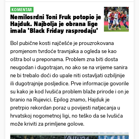
KOMENTAR
Nemilosrdni Toni Fruk potopio je
Hajduk. Najbolja je obrana lige
imala 'Black Friday rasprodaju'
Bol pubične kosti najčešće je prouzrokovana
promjenom tvrdoće travnjaka a ogleda se kao
oštra bol u preponama. Problem zna biti dosta
neugodan i dugotrajan, no ako se na vrijeme sanira
ne bi trebalo doći do upale niti ostavljati ozbiljnije
ili dugotrajnije posljedice. Prve informacije govorile
su kako je kod Ivušića problem blaže prirode i on je
branio na Rujevici. Epilog znamo, Hajduk je
pretrpio rekordan poraz u povijesti natjecanja u
hrvatskoj nogometnoj ligi, no teško da se Ivušića
može kriviti za primljene golove.