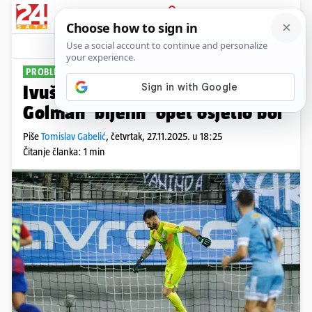
PRIJAVA
Sport
Komentari
9
PROBLEMI ZA HAJDUK
Ivušić prepušta mjesto Siliću?
Golman 'bijelih' opet osjetio bol
Piše
Tomislav Gabelić
,
četvrtak, 27.11.2025. u 18:25
Čitanje članka: 1 min