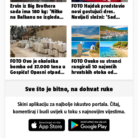
Ervin iz Big Brothera
FOTO Hajduk predstavio
sada ima 180 kg: 'Nitko
novi gostujući dres.
na Balkanu ne izgleda
Navijači složni: 'Sad
kao ja, stranci me hvale'
izgledamo kao Bayern...'
FOTO Ovo je ekološka
FOTO Ovako su stranci
bomba od 37.000 tona u
rangirali 10 najvećih
Gospiću! Opasni otpad
hrvatskih otoka od
prijetnja je i ljudima
najboljeg do najgoreg
Sve što je bitno, na dohvat ruke
Skini aplikaciju za najbolje iskustvo portala. Čitaj,
komentiraj i budi uvijek u toku s najnovijim vijestima.