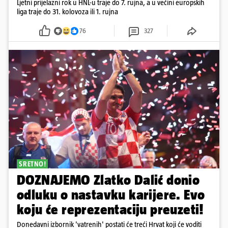
Ljetni prijelazni rok u HNL-u traje do 7. rujna, a u većini europskih
liga traje do 31. kolovoza ili 1. rujna
76
327
SRETNO!
DOZNAJEMO Zlatko Dalić donio
odluku o nastavku karijere. Evo
koju će reprezentaciju preuzeti!
Donedavni izbornik 'vatrenih' postati će treći Hrvat koji će voditi