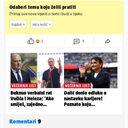
Odaberi temu koju želiš pratiti
Primaj sve nove vijesti o temi i budi u tijeku
hajduk
ivica ivušić
2
9
Komentari
9