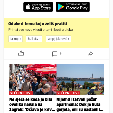
Odaberi temu koju želiš pratiti
Primaj sve nove vijesti o temi i budi u tijeku
fa kup
hull city
sergej jakirović
9