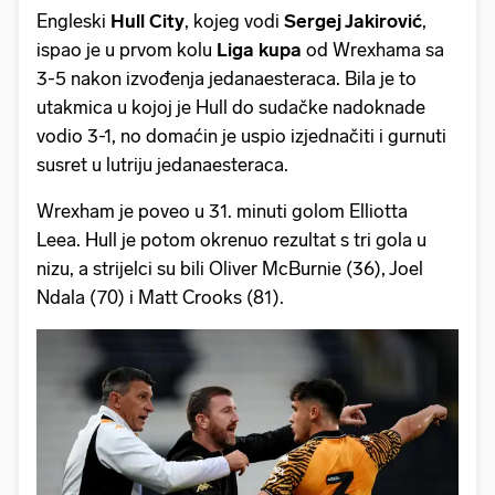
Engleski
Hull City
, kojeg vodi
Sergej Jakirović
,
ispao je u prvom kolu
Liga kupa
od Wrexhama sa
3-5 nakon izvođenja jedanaesteraca. Bila je to
utakmica u kojoj je Hull do sudačke nadoknade
vodio 3-1, no domaćin je uspio izjednačiti i gurnuti
susret u lutriju jedanaesteraca.
Wrexham je poveo u 31. minuti golom Elliotta
Leea. Hull je potom okrenuo rezultat s tri gola u
nizu, a strijelci su bili Oliver McBurnie (36), Joel
Ndala (70) i Matt Crooks (81).