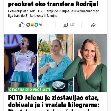
preokret oko transfera Rodrija!
Ljetni prijelazni rok u HNL-u traje do 7. rujna, a u većini europskih
liga traje do 31. kolovoza ili 1. rujna
76
327
OTVORILA SE O PROŠLOSTI
FOTO Jelenu je zlostavljao otac,
dobivala je i vraćala kilograme: