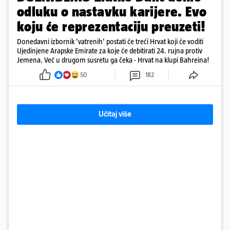
odluku o nastavku karijere. Evo
koju će reprezentaciju preuzeti!
Donedavni izbornik 'vatrenih' postati će treći Hrvat koji će voditi
Ujedinjene Arapske Emirate za koje će debitirati 24. rujna protiv
Jemena. Već u drugom susretu ga čeka - Hrvat na klupi Bahreina!
50
182
Učitaj više