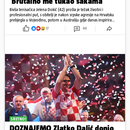
'Brutalno me tukao šakama'
Bivša tenisačica Jelena Dokić (42) prošla je težak životni i
profesionalni put, s obitelji je nakon srpske agresije na Hrvatsku
prebjegla u Vojvodinu, potom u Australiju gdje danas inspirira
mnoge
17
49
SRETNO!
DOZNAJEMO Zlatko Dalić donio