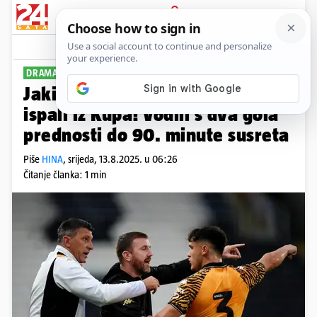
PRIJAVA
Sport
Komentari
9
DRAMATIČAN PORAZ
Jakirović i njegov Hull u drami
ispali iz Kupa! Vodili s dva gola
prednosti do 90. minute susreta
Piše
HINA
,
srijeda, 13.8.2025. u 06:26
Čitanje članka: 1 min