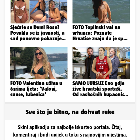
Sjećate se Demi Rose?
FOTO Toplinski val na
Povukla se iz javnosti, a
vrhuncu: Poznate
sad ponovno pokazuje
Hrvatice znaju da je spas
obline. Ovako izgleda
u minijaturnom bikiniju
FOTO Valentina uživa u
SAMO LUKSUZ Evo gdje
čarima ljeta: 'Valovi,
žive hrvatski sportaši.
sunce, lubenica'
Od raskošnih kupaonica
pa do privatnog kina
Sve što je bitno, na dohvat ruke
Skini aplikaciju za najbolje iskustvo portala. Čitaj,
komentiraj i budi uvijek u toku s najnovijim vijestima.