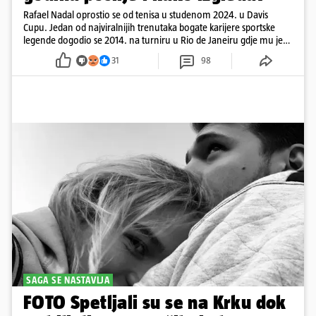
Rafael Nadal oprostio se od tenisa u studenom 2024. u Davis
Cupu. Jedan od najviralnijih trenutaka bogate karijere sportske
legende dogodio se 2014. na turniru u Rio de Janeiru gdje mu je
pažnju odvlačila ljepotica iza klupe
31
98
SAGA SE NASTAVLJA
FOTO Spetljali su se na Krku dok