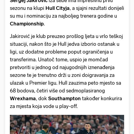
Sergej
Jakirović
iza sebe ima impresivnu prvu
sezonu na klupi
Hull
Cityja
, a sjajni rezultati donijeli
su mu i nominaciju za najboljeg trenera godine u
Championship
.
Jakirović je klub preuzeo prošlog ljeta u vrlo teškoj
situaciji, nakon što je Hull jedva izborio ostanak u
ligi, uz dodatne probleme poput ograničenja u
transferima. Unatoč tome, uspio je momčad
pretvoriti u jednog od najugodnijih iznenađenja
sezone te je trenutno drži u zoni doigravanja za
ulazak u Premier ligu. Hull zauzima peto mjesto sa
68 bodova, četiri više od sedmoplasiranog
Wrexhama
, dok
Southampton
također konkurira
za mjesta koja vode u play-off.