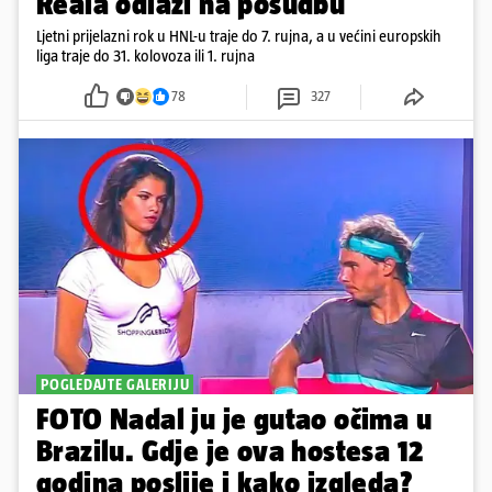
Reala odlazi na posudbu
Ljetni prijelazni rok u HNL-u traje do 7. rujna, a u većini europskih
liga traje do 31. kolovoza ili 1. rujna
78
327
POGLEDAJTE GALERIJU
FOTO Nadal ju je gutao očima u
Brazilu. Gdje je ova hostesa 12
godina poslije i kako izgleda?