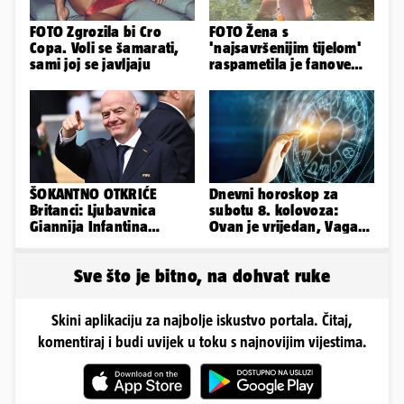
FOTO Zgrozila bi Cro
FOTO Žena s
Copa. Voli se šamarati,
'najsavršenijim tijelom'
sami joj se javljaju
raspametila je fanove
zaigranim fotkama iz
plićaka
ŠOKANTNO OTKRIĆE
Dnevni horoskop za
Britanci: Ljubavnica
subotu 8. kolovoza:
Giannija Infantina
Ovan je vrijedan, Vaga
isplaćena je novcem
uživa u izlascima...
Uefe!?
Sve što je bitno, na dohvat ruke
Skini aplikaciju za najbolje iskustvo portala. Čitaj,
komentiraj i budi uvijek u toku s najnovijim vijestima.