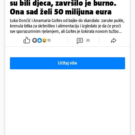
su bili djeca, završilo je burno.
Ona sad želi 50 milijuna eura
Luka Dončić i Anamaria Goltes od bajke do skandala: zaruke pukle,
krenula bitka za skrbništvo i alimentaciju i izgledalo je da će proći
sve sporazumnim rješenjem, ali Goltes je šokirala novom tužbom
u Sloveniji
10
36
Učitaj više