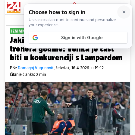
PRIJAVA
Sport
Komentari
2
IZNIMNO PRIZNANJE
Jakirović o nominaciji za
trenera godine: Velika je čast
biti u konkurenciji s Lampardom
Piše
Domagoj Vugrinović
,
četvrtak, 16.4.2026. u 19:12
Čitanje članka: 2 min