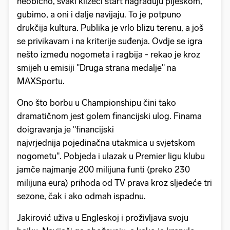
neobično, svaki klizeći start nagrađuju pljeskom,
gubimo, a oni i dalje navijaju. To je potpuno
drukčija kultura. Publika je vrlo blizu terenu, a još
se privikavam i na kriterije suđenja. Ovdje se igra
nešto između nogometa i ragbija - rekao je kroz
smijeh u emisiji "Druga strana medalje" na
MAXSportu.
Ono što borbu u Championshipu čini tako
dramatičnom jest golem financijski ulog. Finama
doigravanja je "financijski
najvrjednija pojedinačna utakmica u svjetskom
nogometu". Pobjeda i ulazak u Premier ligu klubu
jamče najmanje 200 milijuna funti (preko 230
milijuna eura) prihoda od TV prava kroz sljedeće tri
sezone, čak i ako odmah ispadnu.
Jakirović uživa u Engleskoj i proživljava svoju