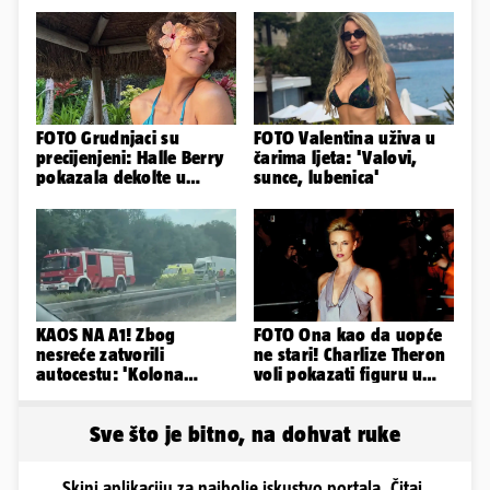
FOTO Grudnjaci su
FOTO Valentina uživa u
precijenjeni: Halle Berry
čarima ljeta: 'Valovi,
pokazala dekolte u
sunce, lubenica'
zavodljivoj satenskoj
haljinici
KAOS NA A1! Zbog
FOTO Ona kao da uopće
nesreće zatvorili
ne stari! Charlize Theron
autocestu: 'Kolona
voli pokazati figuru u
prema Zagrebu je oko 9
golišavim izdanjima...
km...'
Sve što je bitno, na dohvat ruke
Skini aplikaciju za najbolje iskustvo portala. Čitaj,