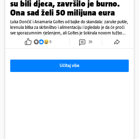
su bili djeca, završilo je burno.
Ona sad želi 50 milijuna eura
Luka Dončić i Anamaria Goltes od bajke do skandala: zaruke pukle,
krenula bitka za skrbništvo i alimentaciju i izgledalo je da će proći
sve sporazumnim rješenjem, ali Goltes je šokirala novom tužbom
u Sloveniji
9
36
Učitaj više