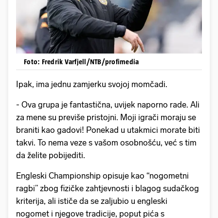
Foto: Fredrik Varfjell/NTB/profimedia
Ipak, ima jednu zamjerku svojoj momčadi.
- Ova grupa je fantastična, uvijek naporno rade. Ali
za mene su previše pristojni. Moji igrači moraju se
braniti kao gadovi! Ponekad u utakmici morate biti
takvi. To nema veze s vašom osobnošću, već s tim
da želite pobijediti.
Engleski Championship opisuje kao “nogometni
ragbi” zbog fizičke zahtjevnosti i blagog sudačkog
kriterija, ali ističe da se zaljubio u engleski
nogomet i njegove tradicije, poput pića s