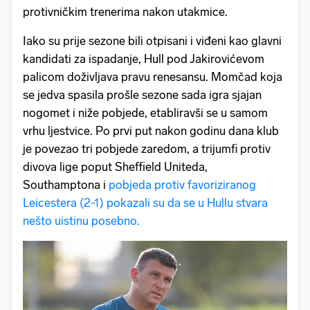
protivničkim trenerima nakon utakmice.
Iako su prije sezone bili otpisani i viđeni kao glavni
kandidati za ispadanje, Hull pod Jakirovićevom
palicom doživljava pravu renesansu. Momčad koja
se jedva spasila prošle sezone sada igra sjajan
nogomet i niže pobjede, etabliravši se u samom
vrhu ljestvice. Po prvi put nakon godinu dana klub
je povezao tri pobjede zaredom, a trijumfi protiv
divova lige poput Sheffield Uniteda,
Southamptona i
pobjeda protiv favoriziranog
Leicestera (2-1) pokazali su da se u Hullu stvara
nešto uistinu posebno.