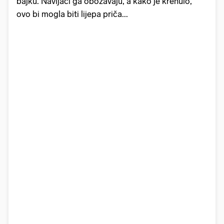
bajku. Navijači ga obožavaju, a kako je krenulo,
ovo bi mogla biti lijepa priča...