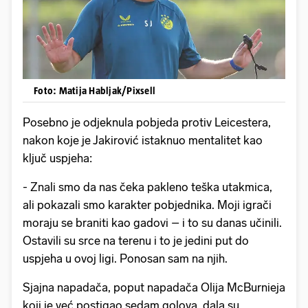
Foto: Matija Habljak/Pixsell
Posebno je odjeknula pobjeda protiv Leicestera,
nakon koje je Jakirović istaknuo mentalitet kao
ključ uspjeha:
- Znali smo da nas čeka pakleno teška utakmica,
ali pokazali smo karakter pobjednika. Moji igrači
moraju se braniti kao gadovi – i to su danas učinili.
Ostavili su srce na terenu i to je jedini put do
uspjeha u ovoj ligi. Ponosan sam na njih.
Sjajna napadača, poput napadača Olija McBurnieja
koji je već postigao sedam golova, dala su