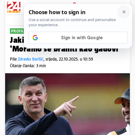
PRIJAVA
Sport
Komentari
2
PROFA BRILJIRA
Jakirović preporodio Hull City!
'Moramo se braniti kao gadovi'
Piše
Zdravko Barišić
,
srijeda, 22.10.2025. u 10:59
Čitanje članka: 3 min