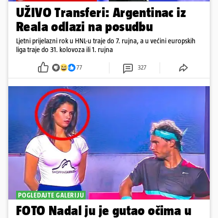
UŽIVO Transferi: Argentinac iz
Reala odlazi na posudbu
Ljetni prijelazni rok u HNL-u traje do 7. rujna, a u većini europskih
liga traje do 31. kolovoza ili 1. rujna
77
327
POGLEDAJTE GALERIJU
FOTO Nadal ju je gutao očima u