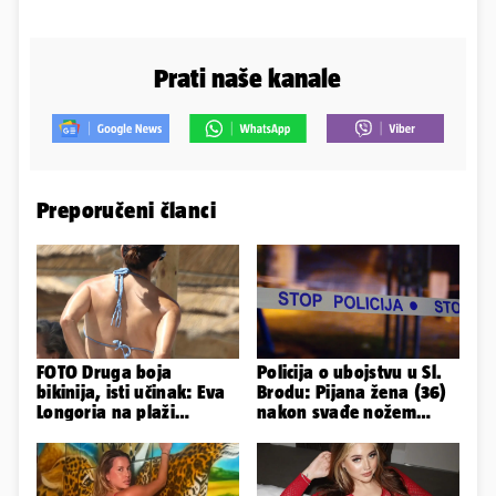
Prati naše kanale
Preporučeni članci
FOTO Druga boja
Policija o ubojstvu u Sl.
bikinija, isti učinak: Eva
Brodu: Pijana žena (36)
Longoria na plaži
nakon svađe nožem
pipkala svoje zanosne
ubila partnera (71)
obline