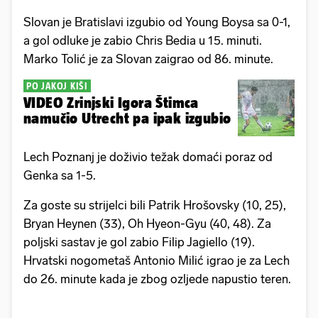
Slovan je Bratislavi izgubio od Young Boysa sa 0-1,
a gol odluke je zabio Chris Bedia u 15. minuti.
Marko Tolić je za Slovan zaigrao od 86. minute.
PO JAKOJ KIŠI
VIDEO Zrinjski Igora Štimca
namučio Utrecht pa ipak izgubio
Lech Poznanj je doživio težak domaći poraz od
Genka sa 1-5.
Za goste su strijelci bili Patrik Hrošovsky (10, 25),
Bryan Heynen (33), Oh Hyeon-Gyu (40, 48). Za
poljski sastav je gol zabio Filip Jagiello (19).
Hrvatski nogometaš Antonio Milić igrao je za Lech
do 26. minute kada je zbog ozljede napustio teren.