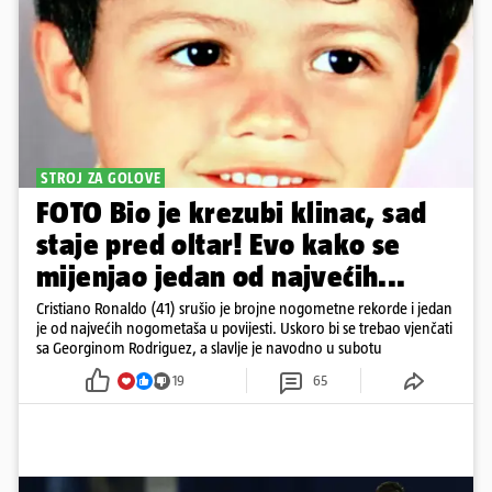
STROJ ZA GOLOVE
FOTO Bio je krezubi klinac, sad
staje pred oltar! Evo kako se
mijenjao jedan od najvećih...
Cristiano Ronaldo (41) srušio je brojne nogometne rekorde i jedan
je od najvećih nogometaša u povijesti. Uskoro bi se trebao vjenčati
sa Georginom Rodriguez, a slavlje je navodno u subotu
19
65