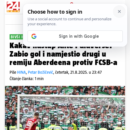
PRIJAVA
Sport
Komentari
1
BIVŠI IGRAČ HAJDUKA
Kakav nastup Ante Palaverse!
Zabio gol i namjestio drugi u
remiju Aberdeena protiv FCSB-a
Piše
HINA
,
Petar Božičević
,
četvrtak, 21.8.2025. u 23:47
Čitanje članka: 1 min