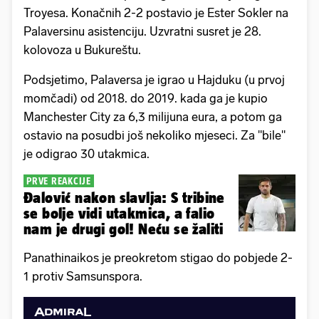
Troyesa. Konačnih 2-2 postavio je Ester Sokler na
Palaversinu asistenciju. Uzvratni susret je 28.
kolovoza u Bukureštu.
Podsjetimo, Palaversa je igrao u Hajduku (u prvoj
momčadi) od 2018. do 2019. kada ga je kupio
Manchester City za 6,3 milijuna eura, a potom ga
ostavio na posudbi još nekoliko mjeseci. Za "bile"
je odigrao 30 utakmica.
PRVE REAKCIJE
Đalović nakon slavlja: S tribine
se bolje vidi utakmica, a falio
nam je drugi gol! Neću se žaliti
Panathinaikos je preokretom stigao do pobjede 2-
1 protiv Samsunspora.