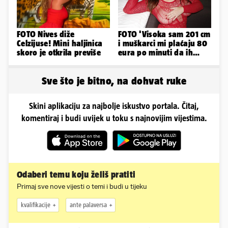
FOTO Nives diže
FOTO 'Visoka sam 201 cm
Celzijuse! Mini haljinica
i muškarci mi plaćaju 80
skoro je otkrila previše
eura po minuti da ih
pokorim riječima'
Sve što je bitno, na dohvat ruke
Skini aplikaciju za najbolje iskustvo portala. Čitaj,
komentiraj i budi uvijek u toku s najnovijim vijestima.
Odaberi temu koju želiš pratiti
Primaj sve nove vijesti o temi i budi u tijeku
kvalifikacije
ante palaversa