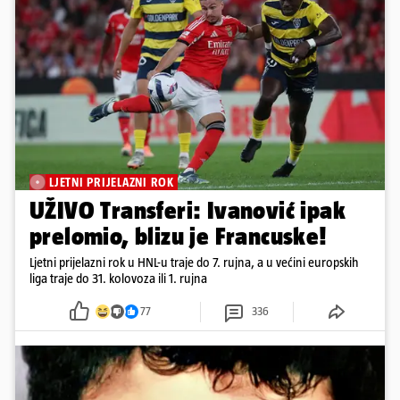
LJETNI PRIJELAZNI ROK
UŽIVO Transferi: Ivanović ipak
prelomio, blizu je Francuske!
Ljetni prijelazni rok u HNL-u traje do 7. rujna, a u većini europskih
liga traje do 31. kolovoza ili 1. rujna
77
336