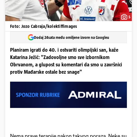
5
Foto: Jozo Cabraja/kolektiffimages
Dodaj 24sata među omiljene izvore na Googleu
Planiram igrati do 40. i ostvariti olimpijski san, kaže
Katarina Ježić: "Zadovoljne smo sve izbornikom
Obrvanom, a glupost su komentari da smo u završnici
protiv Mađarske ostale bez snage"
Nema prave terapije nakon takvog poraza. Neke su