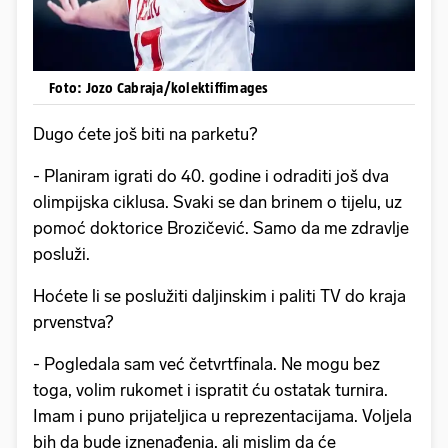
Foto: Jozo Cabraja/kolektiffimages
Dugo ćete još biti na parketu?
- Planiram igrati do 40. godine i odraditi još dva
olimpijska ciklusa. Svaki se dan brinem o tijelu, uz
pomoć doktorice Brozičević. Samo da me zdravlje
posluži.
Hoćete li se poslužiti daljinskim i paliti TV do kraja
prvenstva?
- Pogledala sam već četvrtfinala. Ne mogu bez
toga, volim rukomet i ispratit ću ostatak turnira.
Imam i puno prijateljica u reprezentacijama. Voljela
bih da bude iznenađenja, ali mislim da će