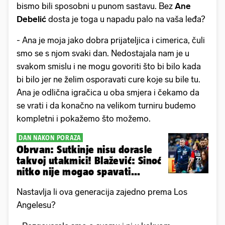
bismo bili sposobni u punom sastavu. Bez
Ane
Debelić
dosta je toga u napadu palo na vaša leđa?
- Ana je moja jako dobra prijateljica i cimerica, čuli
smo se s njom svaki dan. Nedostajala nam je u
svakom smislu i ne mogu govoriti što bi bilo kada
bi bilo jer ne želim osporavati cure koje su bile tu.
Ana je odlična igračica u oba smjera i čekamo da
se vrati i da konačno na velikom turniru budemo
kompletni i pokažemo što možemo.
DAN NAKON PORAZA
Obrvan: Sutkinje nisu dorasle
takvoj utakmici! Blažević: Sinoć
nitko nije mogao spavati...
Nastavlja li ova generacija zajedno prema Los
Angelesu?