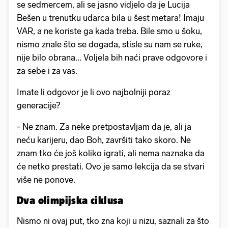
se sedmercem, ali se jasno vidjelo da je Lucija
Bešen u trenutku udarca bila u šest metara! Imaju
VAR, a ne koriste ga kada treba. Bile smo u šoku,
nismo znale što se događa, stisle su nam se ruke,
nije bilo obrana... Voljela bih naći prave odgovore i
za sebe i za vas.
Imate li odgovor je li ovo najbolniji poraz
generacije?
- Ne znam. Za neke pretpostavljam da je, ali ja
neću karijeru, dao Boh, završiti tako skoro. Ne
znam tko će još koliko igrati, ali nema naznaka da
će netko prestati. Ovo je samo lekcija da se stvari
više ne ponove.
Dva olimpijska ciklusa
Nismo ni ovaj put, tko zna koji u nizu, saznali za što