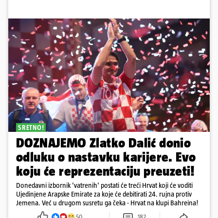
SRETNO!
DOZNAJEMO Zlatko Dalić donio
odluku o nastavku karijere. Evo
koju će reprezentaciju preuzeti!
Donedavni izbornik 'vatrenih' postati će treći Hrvat koji će voditi
Ujedinjene Arapske Emirate za koje će debitirati 24. rujna protiv
Jemena. Već u drugom susretu ga čeka - Hrvat na klupi Bahreina!
50
182