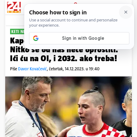
PRIJAVA
Sport
Komentari
3
KETI NEĆE STATI
Kapetanica 'kraljica šoka':
Nitko se od nas neće oprostiti.
Ići ću na OI, i 2032. ako treba!
Piše
Davor Kovačević
,
četvrtak, 14.12.2023. u 19:40