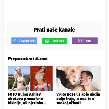
Prati naše kanale
Preporučeni članci
FOTO Bujna Ashley
Vruće poze uz koje akcija
obožava premalene
dulje traje, a ona će u
bikinije, ali njezinim
svakoj uživati
fanovima to uopće ne