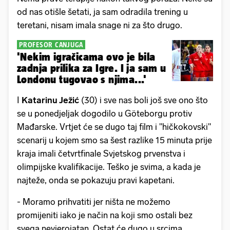
od nas otišle šetati, ja sam odradila trening u
teretani, nisam imala snage ni za što drugo.
PROFESOR CANJUGA
'Nekim igračicama ovo je bila
zadnja prilika za Igre. I ja sam u
Londonu tugovao s njima...'
I
Katarinu Ježić
(30) i sve nas boli još sve ono što
se u ponedjeljak dogodilo u Göteborgu protiv
Mađarske. Vrtjet će se dugo taj film i "hičkokovski"
scenarij u kojem smo sa šest razlike 15 minuta prije
kraja imali četvrtfinale Svjetskog prvenstva i
olimpijske kvalifikacije. Teško je svima, a kada je
najteže, onda se pokazuju pravi kapetani.
- Moramo prihvatiti jer ništa ne možemo
promijeniti iako je način na koji smo ostali bez
svega nevjerojatan. Ostat će dugo u srcima.