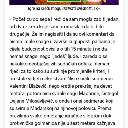
Igre na sreću mogu izazvati ovisnost. 18+
- Počet ću od sebe i reći da sam mogla zabiti jedan
od dva zicera koje sam promašila i da bi bilo
drugačije. Želim naglasiti i da su ovi komentari da
nismo imale snage u završnici glupost, pa nama je
cijela budućnost ovisila o tih 15 minuta i ne da
nemaš snage, nego "jedeš" ljude. I zaredalo se
nekoliko neobjašnjivih sudačkih odluka, nemam
riječi za to kako su sutkinje promijenile kriterij i
prestale vidjeti neke stvari. Nisu sudile sedmerac
Valentini Blažević, nego vratile prekršaj na devet
metara, potom nisu svirale nogu Mađarice, čisti gol
Dejane Milosavljević, a onda i onaj sedmerac koji
su svirale Mađarskoj na njihovoj polovici. Prema
pravilima svako ometanje igračice s loptom dok
protivnička golmanica nije u šest metara kažnjava