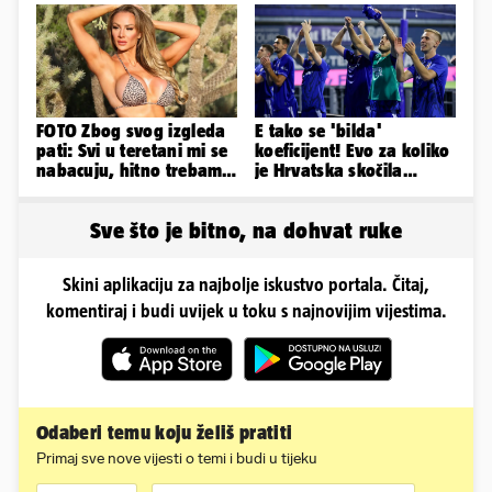
smeta
FOTO Zbog svog izgleda
E tako se 'bilda'
pati: Svi u teretani mi se
koeficijent! Evo za koliko
nabacuju, hitno trebam
je Hrvatska skočila
tjelohranitelja!
nakon pobjeda naših
klubova
Sve što je bitno, na dohvat ruke
Skini aplikaciju za najbolje iskustvo portala. Čitaj,
komentiraj i budi uvijek u toku s najnovijim vijestima.
Odaberi temu koju želiš pratiti
Primaj sve nove vijesti o temi i budi u tijeku