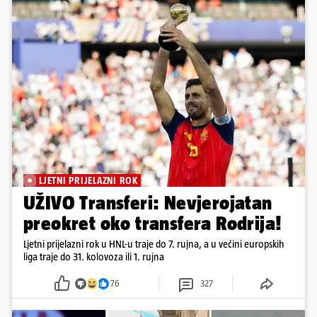
LJETNI PRIJELAZNI ROK
UŽIVO Transferi: Nevjerojatan
preokret oko transfera Rodrija!
Ljetni prijelazni rok u HNL-u traje do 7. rujna, a u većini europskih
liga traje do 31. kolovoza ili 1. rujna
76
327