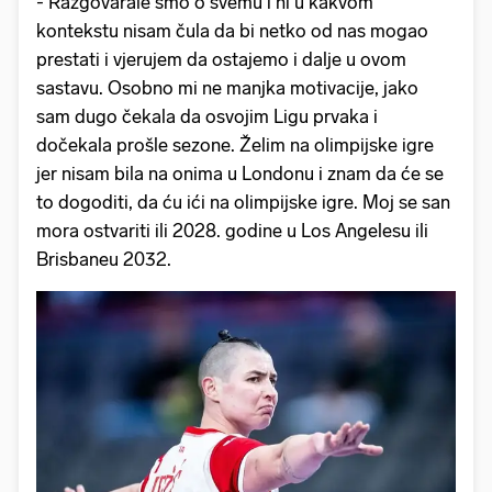
- Razgovarale smo o svemu i ni u kakvom
kontekstu nisam čula da bi netko od nas mogao
prestati i vjerujem da ostajemo i dalje u ovom
sastavu. Osobno mi ne manjka motivacije, jako
sam dugo čekala da osvojim Ligu prvaka i
dočekala prošle sezone. Želim na olimpijske igre
jer nisam bila na onima u Londonu i znam da će se
to dogoditi, da ću ići na olimpijske igre. Moj se san
mora ostvariti ili 2028. godine u Los Angelesu ili
Brisbaneu 2032.