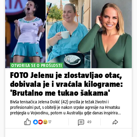
OTVORILA SE O PROŠLOSTI
FOTO Jelenu je zlostavljao otac,
dobivala je i vraćala kilograme:
'Brutalno me tukao šakama'
Bivša tenisačica Jelena Dokić (42) prošla je težak životni i
profesionalni put, s obitelji je nakon srpske agresije na Hrvatsku
prebjegla u Vojvodinu, potom u Australiju gdje danas inspirira
mnoge
17
49