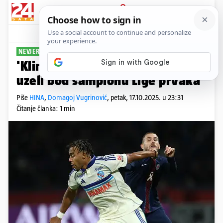
PRIJAVA
Sport
Komentari
4
NEVJEROJATNA PRIČA
'Klinci' šokirali Park prinčeva i
uzeli bod šampionu Lige prvaka
Piše
HINA
,
Domagoj Vugrinović
,
petak, 17.10.2025. u 23:31
Čitanje članka: 1 min