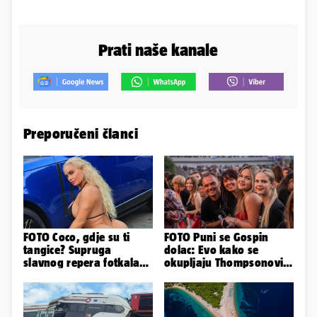
Prati naše kanale
Preporučeni članci
FOTO Coco, gdje su ti
FOTO Puni se Gospin
tangice? Supruga
dolac: Evo kako se
slavnog repera fotkala
okupljaju Thompsonovi
se ispred auta i pokazala
obožavatelji u Imotskom
sve