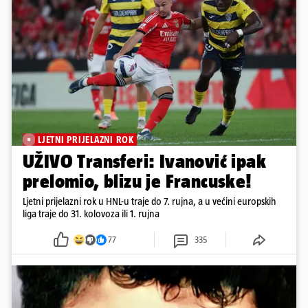
LJETNI PRIJELAZNI ROK
UŽIVO Transferi: Ivanović ipak
prelomio, blizu je Francuske!
Ljetni prijelazni rok u HNL-u traje do 7. rujna, a u većini europskih
liga traje do 31. kolovoza ili 1. rujna
77
335