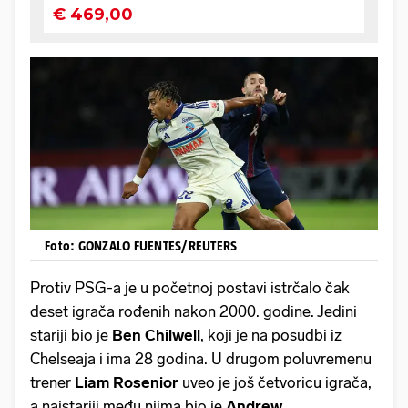
Foto: GONZALO FUENTES/REUTERS
Protiv PSG-a je u početnoj postavi istrčalo čak
deset igrača rođenih nakon 2000. godine. Jedini
stariji bio je
Ben
Chilwell
, koji je na posudbi iz
Chelseaja i ima 28 godina. U drugom poluvremenu
trener
Liam
Rosenior
uveo je još četvoricu igrača,
a najstariji među njima bio je
Andrew