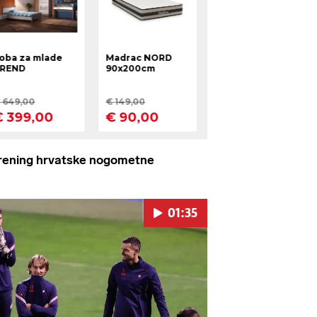
ening hrvatske nogometne
01:35
Pokretanje videa...