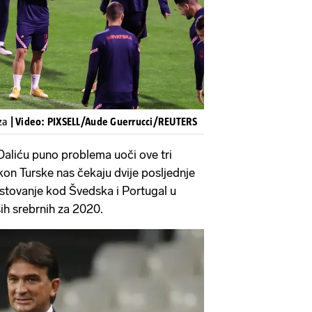
uza
| Video: PIXSELL/Aude Guerrucci/REUTERS
 Daliću puno problema uoči ove tri
on Turske nas čekaju dvije posljednje
ostovanje kod Švedska i Portugal u
ših srebrnih za 2020.