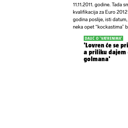
11.11.2011. godine. Tada 
kvalifikacija za Euro 2012
godina poslije, isti datum
neka opet “kockastima” b
DALIĆ O 'VATRENIMA'
'Lovren će se pri
a priliku dajem 
golmana'