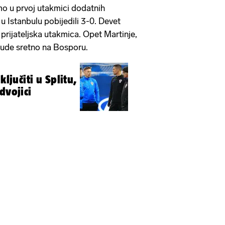
smo u prvoj utakmici dodatnih
 u Istanbulu pobijedili 3-0. Devet
, prijateljska utakmica. Opet Martinje,
ude sretno na Bosporu.
ključiti u Splitu,
dvojici