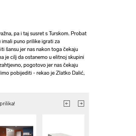
ažna, pa i taj susret s Turskom. Probat
 imali puno prilike igrati za
iti šansu jer nas nakon toga čekaju
a je cilj da ostanemo u elitnoj skupini
i zahtjevno, pogotovo jer nas čekaju
limo pobijediti - rekao je Zlatko Dalić,