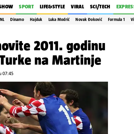
SHOW
SPORT
LIFE&STYLE
VIRAL
SCI/TECH
EXPRES
NL
Dinamo
Hajduk
Luka Modrić
Novak Đoković
Formula 1
V
novite 2011. godinu
e Turke na Martinje
 u 07:45