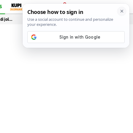
S
PRIJAVA
idi još…