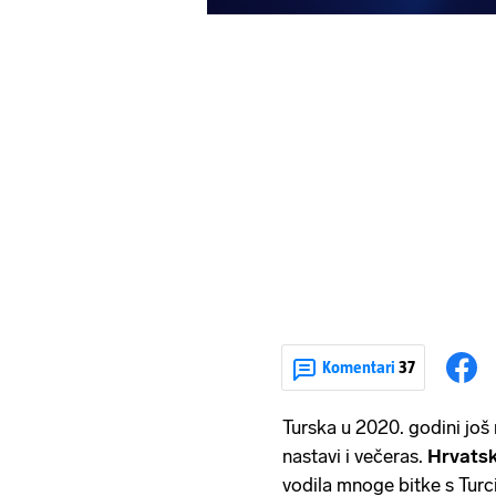
Komentari
37
Turska u 2020. godini još 
nastavi i večeras.
Hrvats
vodila mnoge bitke s Turc