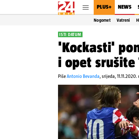
PLUS+
NEWS
Nogomet
Vatreni
H
ISTI DATUM
'Kockasti' po
i opet srušit
Piše
Antonio Bevanda
,
srijeda, 11.11.2020.