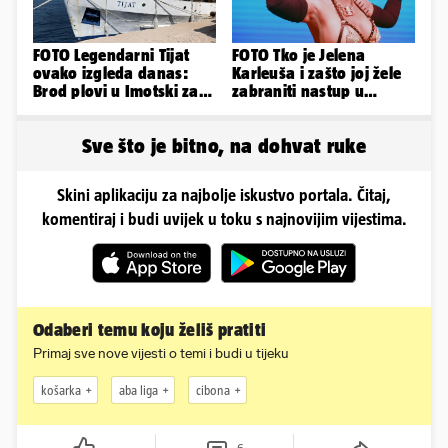
FOTO Legendarni Tijat
FOTO Tko je Jelena
ovako izgleda danas:
Karleuša i zašto joj žele
Brod plovi u Imotski za
zabraniti nastup u
samo 20.000 eura
Vodicama? Evo što je
govorila...
Sve što je bitno, na dohvat ruke
Skini aplikaciju za najbolje iskustvo portala. Čitaj,
komentiraj i budi uvijek u toku s najnovijim vijestima.
Odaberi temu koju želiš pratiti
Primaj sve nove vijesti o temi i budi u tijeku
košarka
aba liga
cibona