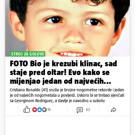
STROJ ZA GOLOVE
FOTO Bio je krezubi klinac, sad
staje pred oltar! Evo kako se
mijenjao jedan od najvećih...
Cristiano Ronaldo (41) srušio je brojne nogometne rekorde i jedan
je od najvećih nogometaša u povijesti. Uskoro bi se trebao vjenčati
sa Georginom Rodriguez, a slavlje je navodno u subotu
19
63