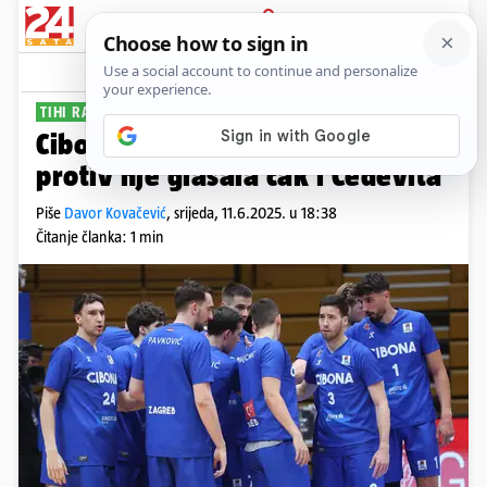
PRIJAVA
Sport
Komentari
6
TIHI RAT U ABA LIGI
Cibona i dalje želi ABA ligu, ali
protiv nje glasala čak i Cedevita
Piše
Davor Kovačević
,
srijeda, 11.6.2025. u 18:38
Čitanje članka: 1 min