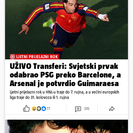
LJETNI PRIJELAZNI ROK
UŽIVO Transferi: Svjetski prvak
odabrao PSG preko Barcelone, a
Arsenal je potvrdio Guimaraesa
Ljetni prijelazni rok u HNL-u traje do 7. rujna, a u većini europskih
liga traje do 31. kolovoza ili 1. rujna
77
335