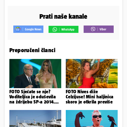
Prati naše kanale
Preporučeni članci
FOTO Sjećate se nje?
FOTO Nives diže
Voditeljica je oduševila
Celzijuse! Mini haljinica
na ždrijebu SP-a 2014.
skoro je otkrila previše
Evo kako danas izgleda