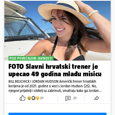
POD POVEĆALOM JAVNOSTI
FOTO Slavni hrvatski trener je
upecao 49 godina mlađu misicu
BILL BELICHICK I JORDAN HUDSON Američki trener hrvatskih
korijena je od 2021. godine u vezi s Jordan Hudson (25). No,
njegovi prijatelji i obitelj su zabrinuti, smatraju kako ga Jordan
kontrolira
20
20