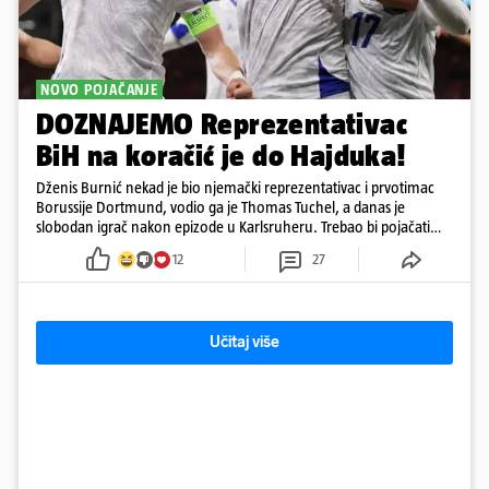
NOVO POJAČANJE
DOZNAJEMO Reprezentativac
BiH na koračić je do Hajduka!
Dženis Burnić nekad je bio njemački reprezentativac i prvotimac
Borussije Dortmund, vodio ga je Thomas Tuchel, a danas je
slobodan igrač nakon epizode u Karlsruheru. Trebao bi pojačati
konkurenciju u veznom redu
12
27
Učitaj više