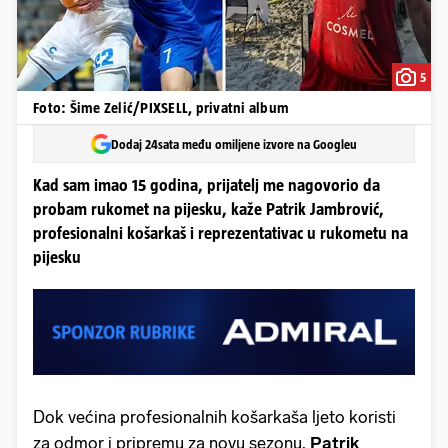
5
Foto: Šime Zelić/PIXSELL, privatni album
Dodaj 24sata među omiljene izvore na Googleu
Kad sam imao 15 godina, prijatelj me nagovorio da
probam rukomet na pijesku, kaže Patrik Jambrović,
profesionalni košarkaš i reprezentativac u rukometu na
pijesku
Dok većina profesionalnih košarkaša ljeto koristi
za odmor i pripremu za novu sezonu,
Patrik