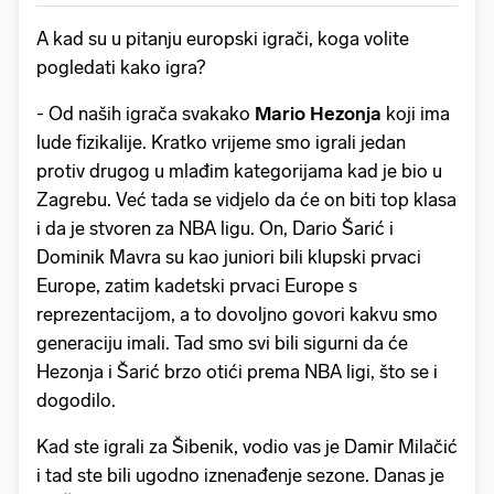
A kad su u pitanju europski igrači, koga volite
pogledati kako igra?
- Od naših igrača svakako
Mario Hezonja
koji ima
lude fizikalije. Kratko vrijeme smo igrali jedan
protiv drugog u mlađim kategorijama kad je bio u
Zagrebu. Već tada se vidjelo da će on biti top klasa
i da je stvoren za NBA ligu. On, Dario Šarić i
Dominik Mavra su kao juniori bili klupski prvaci
Europe, zatim kadetski prvaci Europe s
reprezentacijom, a to dovoljno govori kakvu smo
generaciju imali. Tad smo svi bili sigurni da će
Hezonja i Šarić brzo otići prema NBA ligi, što se i
dogodilo.
Kad ste igrali za Šibenik, vodio vas je Damir Milačić
i tad ste bili ugodno iznenađenje sezone. Danas je