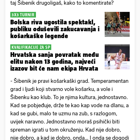
taj Šibenik drugoligaš, kako to komentirate?
3X3 TURNIR
Bolska riva ugostila spektakl,
publiku oduševili zakucavanja i
košarkaške legende
KVALIFIKACIJE ZA SP
Hrvatska sanja povratak među
elitu nakon 13 godina, najveći
izazov bit će nam ekipa Hrvata
- Šibenik je pravi košarkaški grad. Temperamentan
grad i ljudi koji stvarno vole košarku, a vole i
Šibenku kao klub. To je njima kultura, jednostavno.
Kad se pobjeđuje, drže te kao kap vode na dlanu, a
kad se gubi, malo te uzmu na zub, s razlogom,
uvijek naravno. Jednostavno moraš psihički biti
spreman igrati u tom okruženju. Kad nije dobro,
nije dobro, a kad je dobro, onda... I onda se dogodi