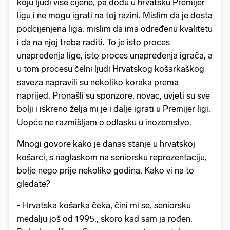
koju ljudi više cijene, pa dođu u hrvatsku Premijer
ligu i ne mogu igrati na toj razini. Mislim da je dosta
podcijenjena liga, mislim da ima određenu kvalitetu
i da na njoj treba raditi. To je isto proces
unapređenja lige, isto proces unapređenja igrača, a
u tom procesu čelni ljudi Hrvatskog košarkaškog
saveza napravili su nekoliko koraka prema
naprijed. Pronašli su sponzore, novac, uvjeti su sve
bolji i iskreno želja mi je i dalje igrati u Premijer ligi.
Uopće ne razmišljam o odlasku u inozemstvo.
Mnogi govore kako je danas stanje u hrvatskoj
košarci, s naglaskom na seniorsku reprezentaciju,
bolje nego prije nekoliko godina. Kako vi na to
gledate?
- Hrvatska košarka čeka, čini mi se, seniorsku
medalju još od 1995., skoro kad sam ja rođen.