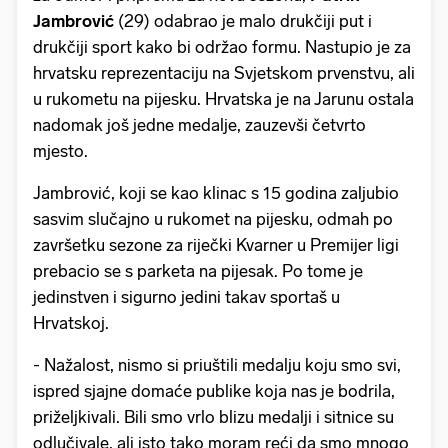
Jambrović
(29) odabrao je malo drukčiji put i
drukčiji sport kako bi održao formu. Nastupio je za
hrvatsku reprezentaciju na Svjetskom prvenstvu, ali
u rukometu na pijesku. Hrvatska je na Jarunu ostala
nadomak još jedne medalje, zauzevši četvrto
mjesto.
Jambrović, koji se kao klinac s 15 godina zaljubio
sasvim slučajno u rukomet na pijesku, odmah po
završetku sezone za riječki Kvarner u Premijer ligi
prebacio se s parketa na pijesak. Po tome je
jedinstven i sigurno jedini takav sportaš u
Hrvatskoj.
- Nažalost, nismo si priuštili medalju koju smo svi,
ispred sjajne domaće publike koja nas je bodrila,
priželjkivali. Bili smo vrlo blizu medalji i sitnice su
odlučivale, ali isto tako moram reći da smo mnogo