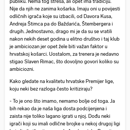
publiku. Nema tog stresa, ali opet ima tradiciju.
Nije da njih ne zanima košarka. Imaju oni u povijesti
odličnih igrača koje su izbacili, od Davora Kusa,
Andreja Štimca pa do Baždarića, Štembergera i
drugih. Jednostavno, drago mi je da su se vratili
nakon nekih deset godina u elitno društvo i taj klub
je ambiciozan jer opet žele biti važan faktor u
hrvatskoj košarci. Uostalom, za trenera je nedavno
stigao Slaven Rimac, što dovoljno govori koliko su
ambiciozni.
Kako gledate na kvalitetu hrvatske Premijer lige,
koju neki bez razloga često kritiziraju?
- To je ono što imamo, nemamo bolje od toga. Ja
bih rekao da je naša liga dosta podcijenjena i
zaista nije toliko lagano igrati u njoj. Dođu neki
igrači koji su imali odlične brojke u nekoj drugoj ligi