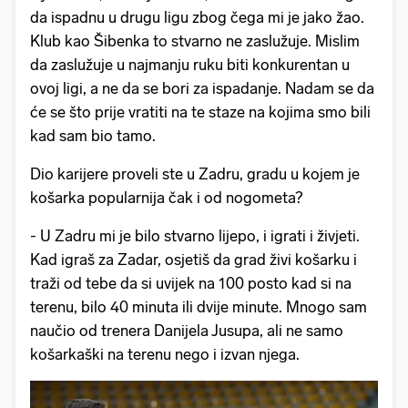
da ispadnu u drugu ligu zbog čega mi je jako žao.
Klub kao Šibenka to stvarno ne zaslužuje. Mislim
da zaslužuje u najmanju ruku biti konkurentan u
ovoj ligi, a ne da se bori za ispadanje. Nadam se da
će se što prije vratiti na te staze na kojima smo bili
kad sam bio tamo.
Dio karijere proveli ste u Zadru, gradu u kojem je
košarka popularnija čak i od nogometa?
- U Zadru mi je bilo stvarno lijepo, i igrati i živjeti.
Kad igraš za Zadar, osjetiš da grad živi košarku i
traži od tebe da si uvijek na 100 posto kad si na
terenu, bilo 40 minuta ili dvije minute. Mnogo sam
naučio od trenera Danijela Jusupa, ali ne samo
košarkaški na terenu nego i izvan njega.