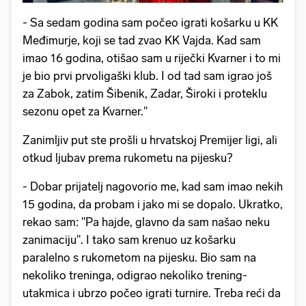
- Sa sedam godina sam počeo igrati košarku u KK
Međimurje, koji se tad zvao KK Vajda. Kad sam
imao 16 godina, otišao sam u riječki Kvarner i to mi
je bio prvi prvoligaški klub. I od tad sam igrao još
za Zabok, zatim Šibenik, Zadar, Široki i proteklu
sezonu opet za Kvarner."
Zanimljiv put ste prošli u hrvatskoj Premijer ligi, ali
otkud ljubav prema rukometu na pijesku?
- Dobar prijatelj nagovorio me, kad sam imao nekih
15 godina, da probam i jako mi se dopalo. Ukratko,
rekao sam: "Pa hajde, glavno da sam našao neku
zanimaciju". I tako sam krenuo uz košarku
paralelno s rukometom na pijesku. Bio sam na
nekoliko treninga, odigrao nekoliko trening-
utakmica i ubrzo počeo igrati turnire. Treba reći da