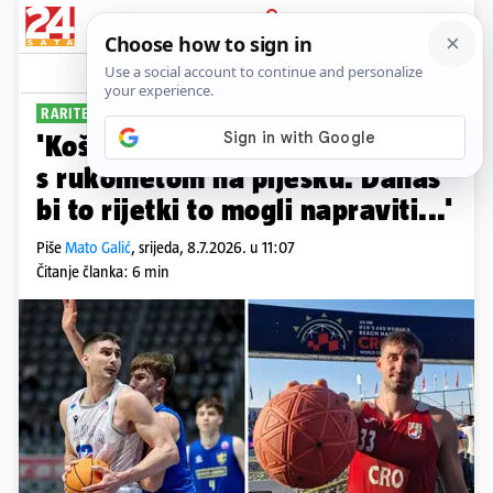
PRIJAVA
Sport
Komentari
0
RARITETAN SLUČAJ
'Košarku i parket ljeti mijenjam
s rukometom na pijesku. Danas
bi to rijetki to mogli napraviti...'
Piše
Mato Galić
,
srijeda, 8.7.2026. u 11:07
Čitanje članka: 6 min