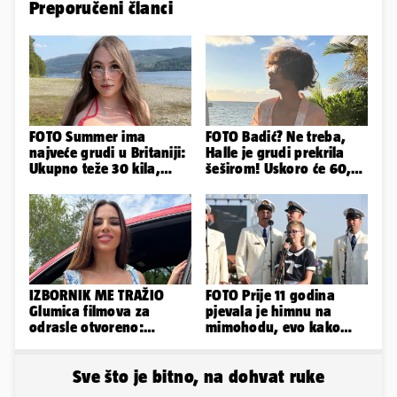
Preporučeni članci
FOTO Summer ima
FOTO Badić? Ne treba,
najveće grudi u Britaniji:
Halle je grudi prekrila
Ukupno teže 30 kila,
šeširom! Uskoro će 60,
razmišljam o
ljetuje u golim izdanjima
smanjivanju...
IZBORNIK ME TRAŽIO
FOTO Prije 11 godina
Glumica filmova za
pjevala je himnu na
odrasle otvoreno:
mimohodu, evo kako
'Uletavali su mi tijekom
danas izgleda Mia
SP-a'
Negovetić
Sve što je bitno, na dohvat ruke