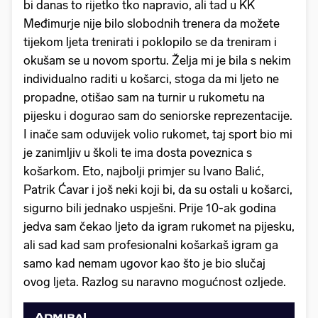
bi danas to rijetko tko napravio, ali tad u KK
Međimurje nije bilo slobodnih trenera da možete
tijekom ljeta trenirati i poklopilo se da treniram i
okušam se u novom sportu. Želja mi je bila s nekim
individualno raditi u košarci, stoga da mi ljeto ne
propadne, otišao sam na turnir u rukometu na
pijesku i dogurao sam do seniorske reprezentacije.
I inače sam oduvijek volio rukomet, taj sport bio mi
je zanimljiv u školi te ima dosta poveznica s
košarkom. Eto, najbolji primjer su Ivano Balić,
Patrik Ćavar i još neki koji bi, da su ostali u košarci,
sigurno bili jednako uspješni. Prije 10-ak godina
jedva sam čekao ljeto da igram rukomet na pijesku,
ali sad kad sam profesionalni košarkaš igram ga
samo kad nemam ugovor kao što je bio slučaj
ovog ljeta. Razlog su naravno mogućnost ozljede.