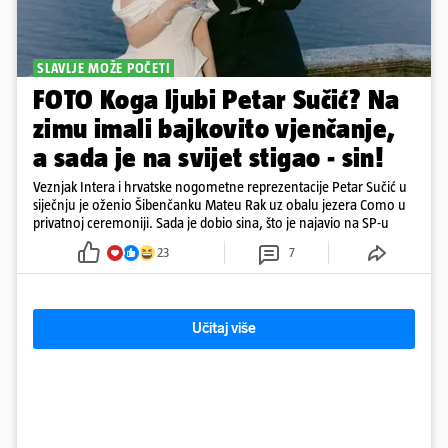
SLAVLJE MOŽE POČETI
FOTO Koga ljubi Petar Sučić? Na
zimu imali bajkovito vjenčanje,
a sada je na svijet stigao - sin!
Veznjak Intera i hrvatske nogometne reprezentacije Petar Sučić u
siječnju je oženio Šibenčanku Mateu Rak uz obalu jezera Como u
privatnoj ceremoniji. Sada je dobio sina, što je najavio na SP-u
23
7
Učitaj više