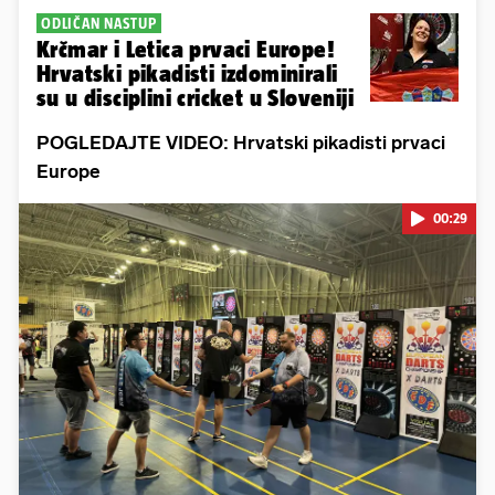
ODLIČAN NASTUP
Krčmar i Letica prvaci Europe!
Hrvatski pikadisti izdominirali
su u disciplini cricket u Sloveniji
POGLEDAJTE VIDEO: Hrvatski pikadisti prvaci
Europe
00:29
Pokretanje videa...