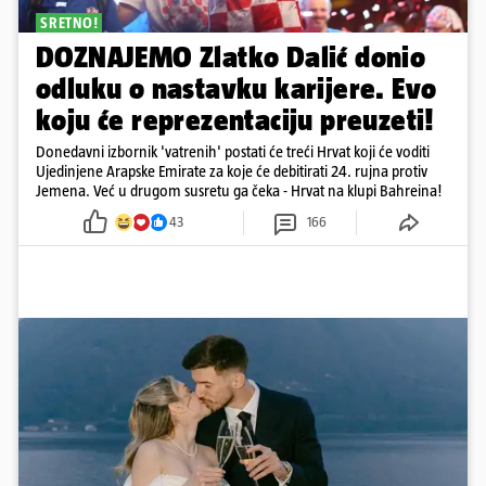
SRETNO!
DOZNAJEMO Zlatko Dalić donio
odluku o nastavku karijere. Evo
koju će reprezentaciju preuzeti!
Donedavni izbornik 'vatrenih' postati će treći Hrvat koji će voditi
Ujedinjene Arapske Emirate za koje će debitirati 24. rujna protiv
Jemena. Već u drugom susretu ga čeka - Hrvat na klupi Bahreina!
43
166