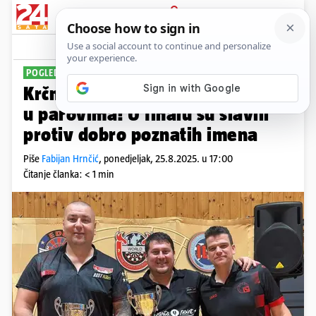
PRIJAVA
Sport
Komentari
0
POGLEDAJTE VIDEO
Krčmar i Biškupić prvaci Europe
u parovima! U finalu su slavili
protiv dobro poznatih imena
Piše
Fabijan Hrnčić
,
ponedjeljak, 25.8.2025. u 17:00
Čitanje članka: < 1 min