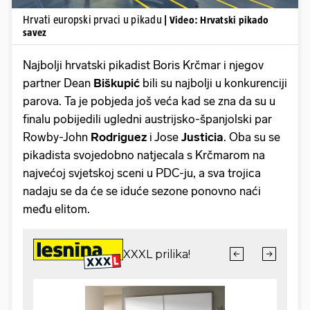
Hrvati europski prvaci u pikadu
| Video: Hrvatski pikado
savez
Najbolji hrvatski pikadist Boris Krčmar i njegov
partner Dean
Biškupić
bili su najbolji u konkurenciji
parova. Ta je pobjeda još veća kad se zna da su u
finalu pobijedili ugledni austrijsko-španjolski par
Rowby-John
Rodriguez
i Jose
Justicia
. Oba su se
pikadista svojedobno natjecala s Krčmarom na
najvećoj svjetskoj sceni u PDC-ju, a sva trojica
nadaju se da će se iduće sezone ponovno naći
među elitom.