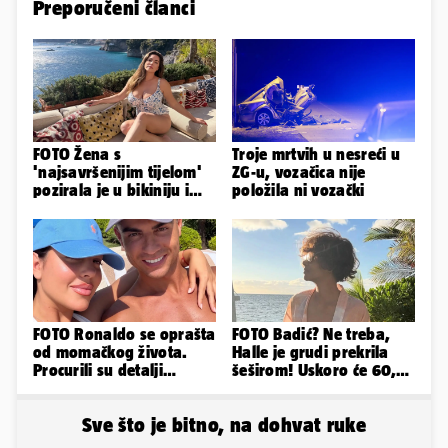
Preporučeni članci
FOTO Žena s
Troje mrtvih u nesreći u
'najsavršenijim tijelom'
ZG-u, vozačica nije
pozirala je u bikiniju i
položila ni vozački
pokazala svoje bujne
obline...
FOTO Ronaldo se oprašta
FOTO Badić? Ne treba,
od momačkog života.
Halle je grudi prekrila
Procurili su detalji
šeširom! Uskoro će 60,
glamuroznog vjenčanja
ljetuje u golim izdanjima
Sve što je bitno, na dohvat ruke