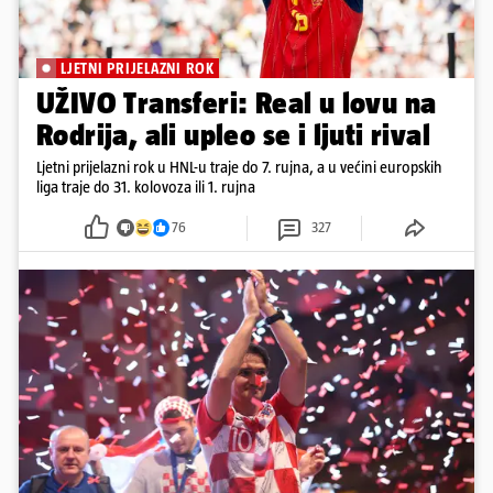
LJETNI PRIJELAZNI ROK
UŽIVO Transferi: Real u lovu na
Rodrija, ali upleo se i ljuti rival
Ljetni prijelazni rok u HNL-u traje do 7. rujna, a u većini europskih
liga traje do 31. kolovoza ili 1. rujna
76
327