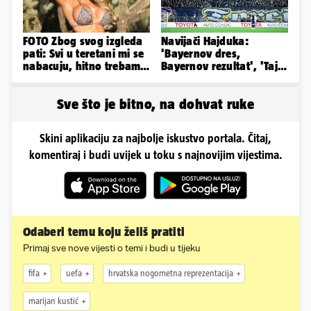
FOTO Zbog svog izgleda
Navijači Hajduka:
pati: Svi u teretani mi se
'Bayernov dres,
nabacuju, hitno trebam
Bayernov rezultat', 'Taj
tjelohranitelja!
igrač je sjajan, igra kao
Perišić'
Sve što je bitno, na dohvat ruke
Skini aplikaciju za najbolje iskustvo portala. Čitaj,
komentiraj i budi uvijek u toku s najnovijim vijestima.
Odaberi temu koju želiš pratiti
Primaj sve nove vijesti o temi i budi u tijeku
fifa
uefa
hrvatska nogometna reprezentacija
marijan kustić