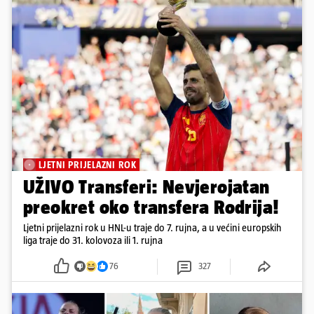
LJETNI PRIJELAZNI ROK
UŽIVO Transferi: Nevjerojatan
preokret oko transfera Rodrija!
Ljetni prijelazni rok u HNL-u traje do 7. rujna, a u većini europskih
liga traje do 31. kolovoza ili 1. rujna
76
327