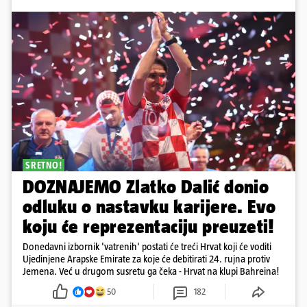
SRETNO!
DOZNAJEMO Zlatko Dalić donio
odluku o nastavku karijere. Evo
koju će reprezentaciju preuzeti!
Donedavni izbornik 'vatrenih' postati će treći Hrvat koji će voditi
Ujedinjene Arapske Emirate za koje će debitirati 24. rujna protiv
Jemena. Već u drugom susretu ga čeka - Hrvat na klupi Bahreina!
50
182