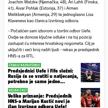
Joachim Watzke (Njemačka, 48), Ari Lahti (Finska,
41), Aivar Pohlak (Estonija, 37) i Armen
Melikbekyan (Armenija, 29) te jednoglasno Lisa
Klaveness kao članica Izvršnog odbora.
- Počašćen sam izborom u Izvršni odbor Uefe.
Ovdje se donose ključne odluke i na toj poziciji
zastupat ću interese hrvatskog nogometa. Cilj je
uključiti i veći broj naših ljudi - rekao je predsjednik
HNS-a za RTL.
ČEKAJU RAZRJEŠENJE
Predsjednici Uefe i Fife složni:
Rusija će se vratiti u natjecanja,
potrebno je samo jedno...
VELIKA ČAST
Veliko priznanje: Predsjednik
HNS-a Marijan Kustić novi je
član Izvršnog odbora Uefe!