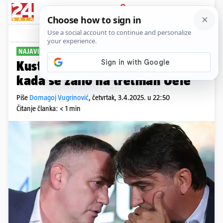
PRIJAVA
Sport
Komentari
6
NAJAVIO IZGRADNJU KAMPA
Kustić: Dalić je bio vruće glave
kada se žalio na tretman Uefe
Piše
Domagoj Vugrinović
,
četvrtak, 3.4.2025. u 22:50
Čitanje članka: < 1 min