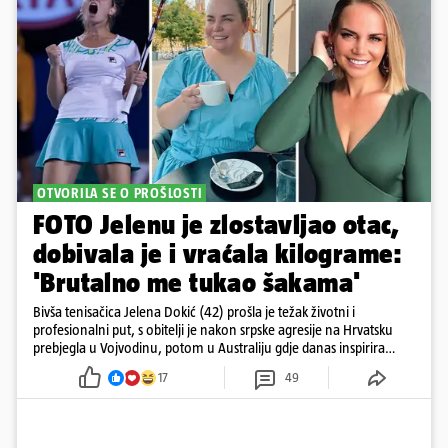
OTVORILA SE O PROŠLOSTI
FOTO Jelenu je zlostavljao otac,
dobivala je i vraćala kilograme:
'Brutalno me tukao šakama'
Bivša tenisačica Jelena Dokić (42) prošla je težak životni i
profesionalni put, s obitelji je nakon srpske agresije na Hrvatsku
prebjegla u Vojvodinu, potom u Australiju gdje danas inspirira
mnoge
17
49