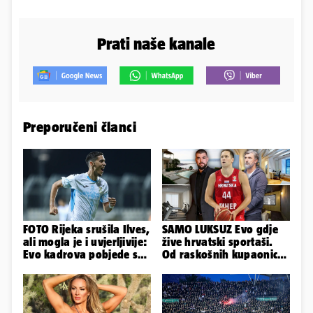
Prati naše kanale
Preporučeni članci
FOTO Rijeka srušila Ilves,
SAMO LUKSUZ Evo gdje
ali mogla je i uvjerljivije:
žive hrvatski sportaši.
Evo kadrova pobjede s
Od raskošnih kupaonica
Rujevice
pa do privatnog kina