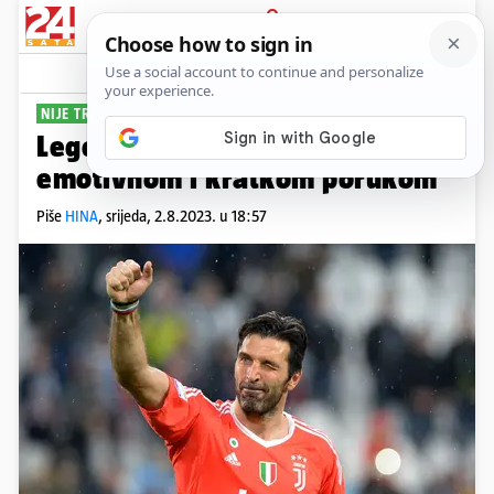
PRIJAVA
Sport
Komentari
3
NIJE TROŠIO PUNO RIJEČI
Legendarni Buffon oprostio se
emotivnom i kratkom porukom
Piše
HINA
,
srijeda, 2.8.2023. u 18:57