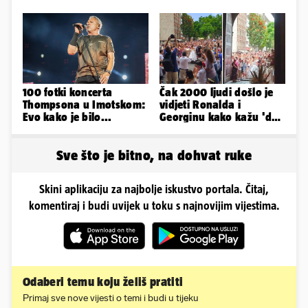
kažu: 'Samo smo ga
tko je lijepa Njemica
pustili'
100 fotki koncerta
Čak 2000 ljudi došlo je
Thompsona u Imotskom:
vidjeti Ronalda i
Evo kako je bilo...
Georginu kako kažu 'da'.
A kad ono - Fabio i
Nicole!
Sve što je bitno, na dohvat ruke
Skini aplikaciju za najbolje iskustvo portala. Čitaj,
komentiraj i budi uvijek u toku s najnovijim vijestima.
Odaberi temu koju želiš pratiti
Primaj sve nove vijesti o temi i budi u tijeku