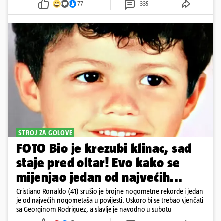
77
335
STROJ ZA GOLOVE
FOTO Bio je krezubi klinac, sad
staje pred oltar! Evo kako se
mijenjao jedan od najvećih...
Cristiano Ronaldo (41) srušio je brojne nogometne rekorde i jedan
je od najvećih nogometaša u povijesti. Uskoro bi se trebao vjenčati
sa Georginom Rodriguez, a slavlje je navodno u subotu