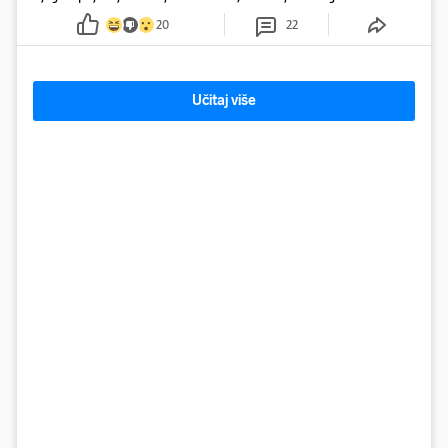
kontrolira
20
22
Učitaj više