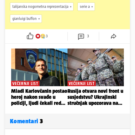
talijanska nogometna reprezentacija
serie a
gianluigi buffon
3
3
Komentari
3