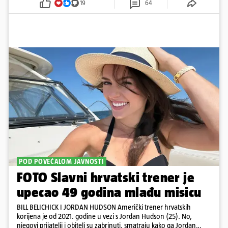
19
64
POD POVEĆALOM JAVNOSTI
FOTO Slavni hrvatski trener je
upecao 49 godina mlađu misicu
BILL BELICHICK I JORDAN HUDSON Američki trener hrvatskih
korijena je od 2021. godine u vezi s Jordan Hudson (25). No,
njegovi prijatelji i obitelj su zabrinuti, smatraju kako ga Jordan