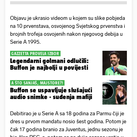
Objavu je ukrasio videom u kojem su slike pobjeda
na 10 prvenstava, osvojenog Svjetskog prvenstva i
brojnih trofeja osvojenih nakon njegovog debija u
Serie A 1995.
GAZZETTA PROVELA IZBOR
Legendarni golmani odlučili:
Buffon je najbolji u povijesti
A ŠTO SANJAŠ, MAJSTORE?!
Buffon se uspavljuje slušajući
audio snimke - suđenja mafiji
Debitirao je u Serie A sa 18 godina za Parmu čiji je
dres u prvom mandatu nosio šest godina. Potom je
čak 17 godina branio za Juventus, jednu sezonu je