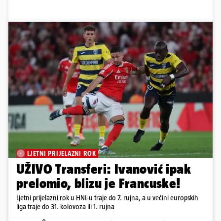
LJETNI PRIJELAZNI ROK
UŽIVO Transferi: Ivanović ipak
prelomio, blizu je Francuske!
Ljetni prijelazni rok u HNL-u traje do 7. rujna, a u većini europskih
liga traje do 31. kolovoza ili 1. rujna