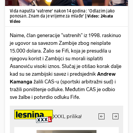
Vida napušta 'vatrene' nakon 14 godina: 'Odlazim jako
ponosan. Znam da je vrijeme za mlađe'
| Video: 24sata
Video
Naime, član generacije "vatrenih" iz 1998. raskinuo
je ugovor sa savezom Zambije zbog neisplate
15.000 dolara. Žalio se Fifi, koja je presudila u
njegovu korist i Zambijci su morali isplatiti
Asanoviću visoki iznos. Slučaj je otišao korak dalje
kad su se zambijski savez i predsjednik
Andrew
Kamanga
žalili CAS-u (sportski arbitražni sud) i
tražili poništenje odluke. Međutim CAS je odbio
sve žalbe i potvrdio odluku Fife.