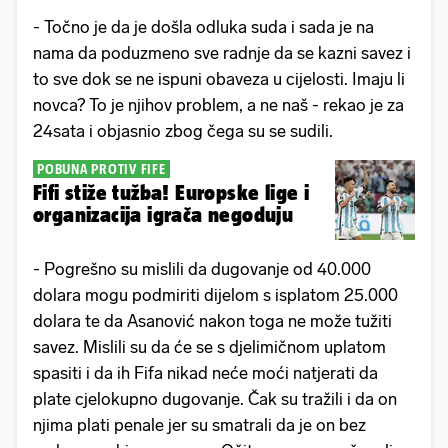
- Točno je da je došla odluka suda i sada je na
nama da poduzmeno sve radnje da se kazni savez i
to sve dok se ne ispuni obaveza u cijelosti. Imaju li
novca? To je njihov problem, a ne naš - rekao je za
24sata i objasnio zbog čega su se sudili.
POBUNA PROTIV FIFE
Fifi stiže tužba! Europske lige i
organizacija igrača negoduju
- Pogrešno su mislili da dugovanje od 40.000
dolara mogu podmiriti dijelom s isplatom 25.000
dolara te da Asanović nakon toga ne može tužiti
savez. Mislili su da će se s djelimičnom uplatom
spasiti i da ih Fifa nikad neće moći natjerati da
plate cjelokupno dugovanje. Čak su tražili i da on
njima plati penale jer su smatrali da je on bez