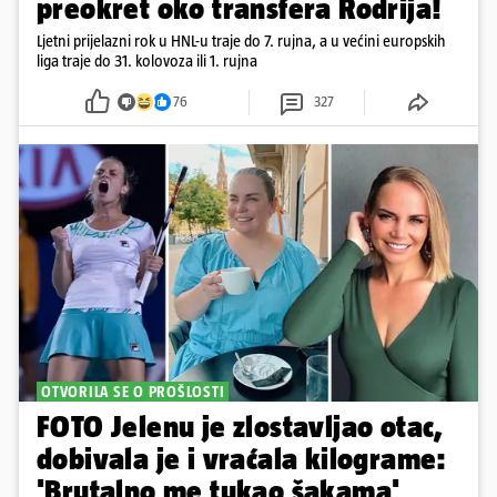
preokret oko transfera Rodrija!
Ljetni prijelazni rok u HNL-u traje do 7. rujna, a u većini europskih
liga traje do 31. kolovoza ili 1. rujna
76
327
OTVORILA SE O PROŠLOSTI
FOTO Jelenu je zlostavljao otac,
dobivala je i vraćala kilograme:
'Brutalno me tukao šakama'