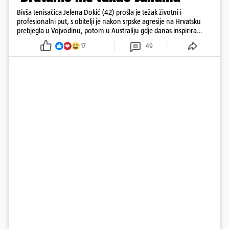
Bivša tenisačica Jelena Dokić (42) prošla je težak životni i
profesionalni put, s obitelji je nakon srpske agresije na Hrvatsku
prebjegla u Vojvodinu, potom u Australiju gdje danas inspirira
mnoge
17
49