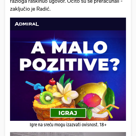
razloga raskinuo ugovor. Očito su se preračunali -
zaključio je Radić.
Igre na sreću mogu izazvati ovisnost. 18+