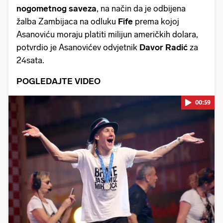
nogometnog saveza
, na način da je odbijena
žalba Zambijaca na odluku
Fife
prema kojoj
Asanoviću moraju platiti milijun američkih dolara,
potvrdio je Asanovićev odvjetnik
Davor Radić
za
24sata.
POGLEDAJTE VIDEO
00:59
Pokretanje videa...