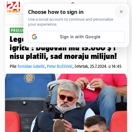
PRIJAVA
Sport
Komentari
5
PRESUDILA ARBITRAŽA
Legendarni 'vatreni' je 'prešao
igricu': Dugovali mu 15.000 $ i
nisu platili, sad moraju milijun!
Piše
Tomislav Gabelić
,
Petar Božičević
,
četvrtak, 25.7.2024. u 14:45