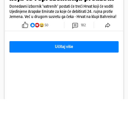
Donedavni izbornik 'vatrenih' postati će treći Hrvat koji će voditi
Ujedinjene Arapske Emirate za koje će debitirati 24. rujna protiv
Jemena. Već u drugom susretu ga čeka - Hrvat na klupi Bahreina!
50
182
Učitaj više