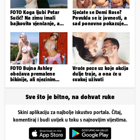
FOTO Koga ljubi Petar
Sjećate se Demi Rose?
Sučić? Na zimu imali
Povukla se iz javnosti, a
bajkovito vjenčanje, a
sad ponovno pokazuje
sada je na svijet stigao -
obline. Ovako izgleda
sin!
FOTO Bujna Ashley
Vruće poze uz koje akcija
obožava premalene
dulje traje, a ona će u
bikinije, ali njezinim
svakoj uživati
fanovima to uopće ne
smeta
Sve što je bitno, na dohvat ruke
Skini aplikaciju za najbolje iskustvo portala. Čitaj,
komentiraj i budi uvijek u toku s najnovijim vijestima.