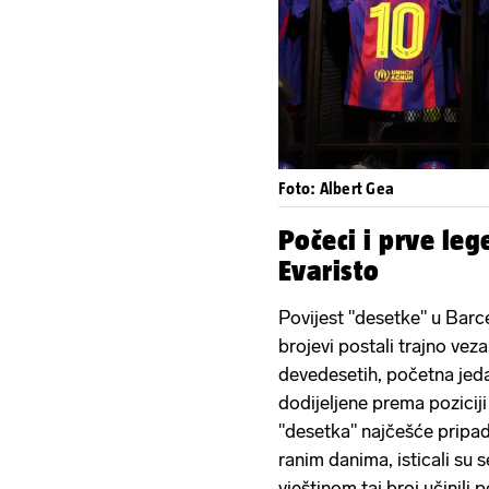
Foto: Albert Gea
Počeci i prve leg
Evaristo
Povijest "desetke" u Barce
brojevi postali trajno vez
devedesetih, početna jeda
dodijeljene prema poziciji 
"desetka" najčešće pripada
ranim danima, isticali su 
vještinom taj broj učinili