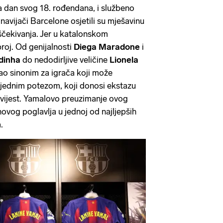
na dan svog 18. rođendana, i službeno
navijači Barcelone osjetili su mješavinu
ščekivanja. Jer u katalonskom
roj. Od genijalnosti
Diega Maradone
i
dinha
do nedodirljive veličine
Lionela
stao sinonim za igrača koji može
e jednim potezom, koji donosi ekstazu
povijest. Yamalovo preuzimanje ovog
vog poglavlja u jednoj od najljepših
.