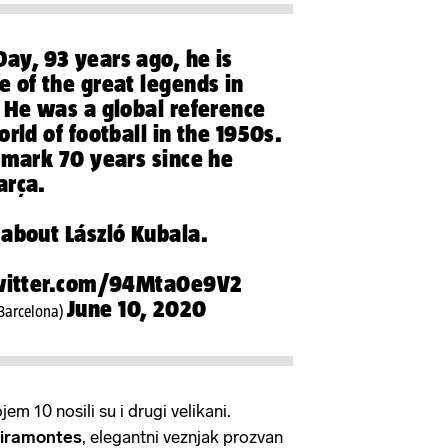
Day
, 93 years ago, he is
e of the great legends in
. He was a global reference
orld of football in the 1950s.
l mark 70 years since he
arça.
 about László Kubala.
twitter.com/94Mta0e9V2
June 10, 2020
Barcelona)
ojem 10 nosili su i drugi velikani.
Miramontes
, elegantni veznjak prozvan