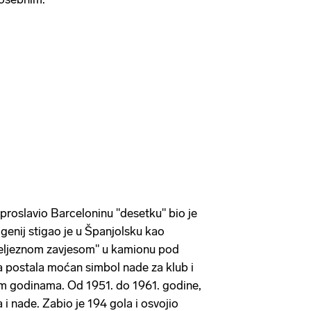
je proslavio Barceloninu "desetku" bio je
 genij stigao je u Španjolsku kao
"željeznom zavjesom" u kamionu pod
a postala moćan simbol nade za klub i
im godinama. Od 1951. do 1961. godine,
 i nade. Zabio je 194 gola i osvojio