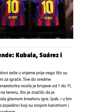
ende: Kubala, Suárez i
loni seže u vrijeme prije nego što su
ani za igrače. Sve do sredine
naestorka nosila je brojeve od 1 do 11,
na terenu, što je značilo da je
la glavnom kreatoru igre. Ipak, i u tim
se pojedinci koji su svojom karizmom i
 posebnim.