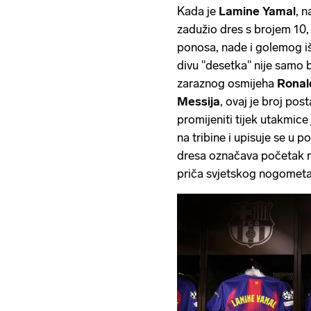
Kada je
Lamine Yamal
, 
zadužio dres s brojem 10, 
ponosa, nade i golemog i
divu "desetka" nije samo b
zaraznog osmijeha
Ronal
Messija
, ovaj je broj po
promijeniti tijek utakmic
na tribine i upisuje se u 
dresa označava početak no
priča svjetskog nogometa