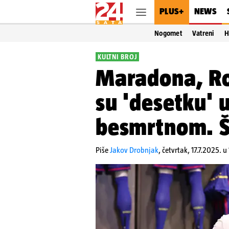
PLUS+
NEWS
Nogomet
Vatreni
H
KULTNI BROJ
Maradona, Ro
su 'desetku' u
besmrtnom. Š
Piše
Jakov Drobnjak
,
četvrtak, 17.7.2025. u