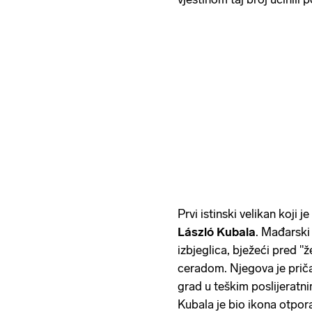
Prvi istinski velikan koji 
László Kubala
. Mađarski
izbjeglica, bježeći pred 
ceradom. Njegova je prič
grad u teškim poslijeratn
Kubala je bio ikona otpora