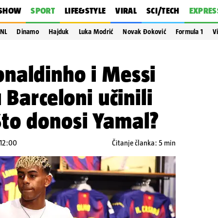
SHOW
SPORT
LIFE&STYLE
VIRAL
SCI/TECH
EXPRES
NL
Dinamo
Hajduk
Luka Modrić
Novak Đoković
Formula 1
V
naldinho i Messi
 Barceloni učinili
to donosi Yamal?
 12:00
Čitanje članka: 5 min