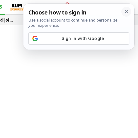
S
PRIJAVA
idi još…