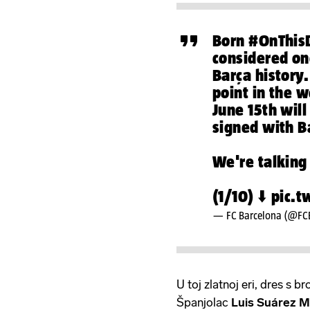
Born
#OnThis
considered on
Barça history
point in the w
June 15th wil
signed with B
We're talking
(1/10) ⬇️
pic.
— FC Barcelona (@FC
U toj zlatnoj eri, dres s br
Španjolac
Luis Suárez 