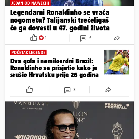
JEDAN OD NAJVEĆIH
Legendarni Ronaldinho se vraća
nogometu? Talijanski trećeligaš
će ga dovesti u 47. godini života
1
6
POČETAK LEGENDE
Dva gola i nemilosrdni Brazil:
Ronaldinho se prisjetio kako je
srušio Hrvatsku prije 26 godina
3