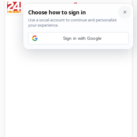
News
Show
Sport
Life&style
Video
Express
PRIJAVA