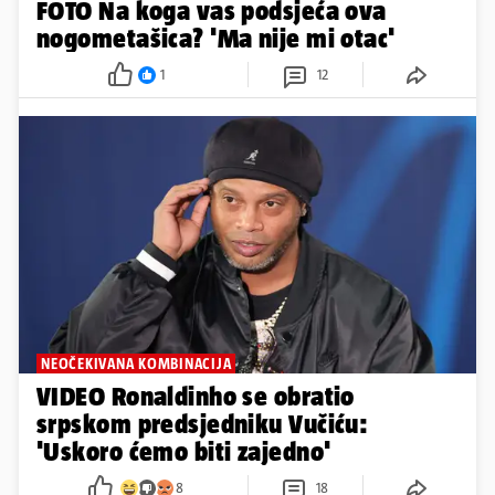
FOTO Na koga vas podsjeća ova
nogometašica? 'Ma nije mi otac'
1
12
NEOČEKIVANA KOMBINACIJA
VIDEO Ronaldinho se obratio
srpskom predsjedniku Vučiću:
'Uskoro ćemo biti zajedno'
8
18