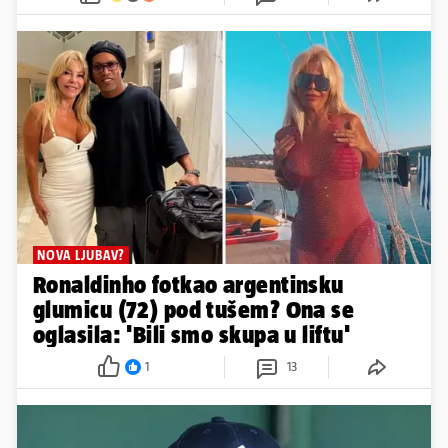
NOVA LJUBAV?
Ronaldinho fotkao argentinsku
glumicu (72) pod tušem? Ona se
oglasila: 'Bili smo skupa u liftu'
1
13