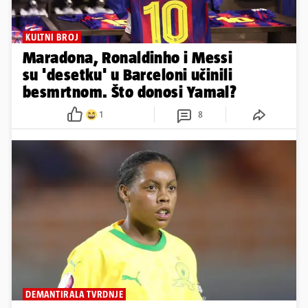
KULTNI BROJ
Maradona, Ronaldinho i Messi
su 'desetku' u Barceloni učinili
besmrtnom. Što donosi Yamal?
1
8
DEMANTIRALA TVRDNJE