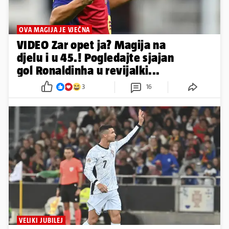
OVA MAGIJA JE VJEČNA
VIDEO Zar opet ja? Magija na
djelu i u 45.! Pogledajte sjajan
gol Ronaldinha u revijalki...
3
16
VELIKI JUBILEJ