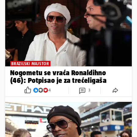
BRAZILSKI MAJSTOR
Nogometu se vraća Ronaldihno
(46): Potpisao je za trećeligaša
4
3