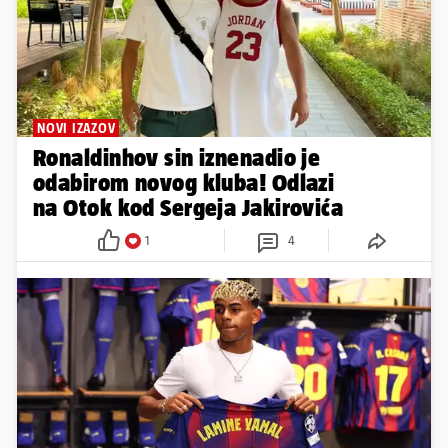
NOVI IZAZOV
Ronaldinhov sin iznenadio je
odabirom novog kluba! Odlazi
na Otok kod Sergeja Jakirovića
1
4