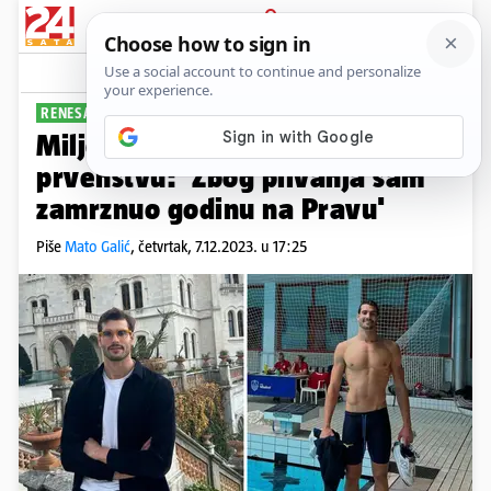
PRIJAVA
Sport
Komentari
0
RENESANSA HRVATSKOG PLIVANJA
PLUS+
Miljenić oduševio na Europskom
prvenstvu: 'Zbog plivanja sam
zamrznuo godinu na Pravu'
Piše
Mato Galić
,
četvrtak, 7.12.2023. u 17:25