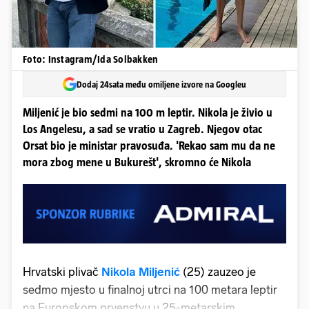
Foto: Instagram/Ida Solbakken
Dodaj 24sata među omiljene izvore na Googleu
Miljenić je bio sedmi na 100 m leptir. Nikola je živio u
Los Angelesu, a sad se vratio u Zagreb. Njegov otac
Orsat bio je ministar pravosuđa. 'Rekao sam mu da ne
mora zbog mene u Bukurešt', skromno će Nikola
Hrvatski plivač
Nikola Miljenić
(25) zauzeo je
sedmo mjesto u finalnoj utrci na 100 metara leptir
na Europskom prvenstvu u 25-metarskim