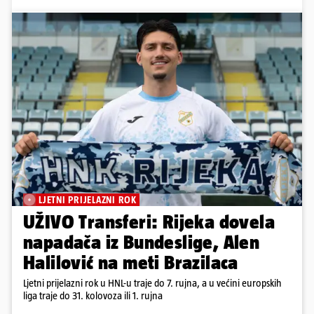
LJETNI PRIJELAZNI ROK
UŽIVO Transferi: Rijeka dovela
napadača iz Bundeslige, Alen
Halilović na meti Brazilaca
Ljetni prijelazni rok u HNL-u traje do 7. rujna, a u većini europskih
liga traje do 31. kolovoza ili 1. rujna