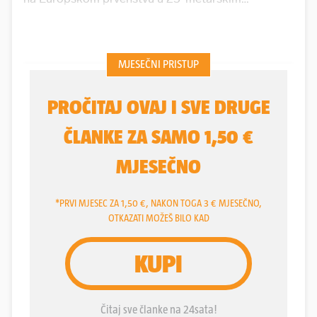
bazenima u rumunjskom Otopeniju (predgrađe
Bukurešta) i oduševio hrvatsku sportsku javnost.