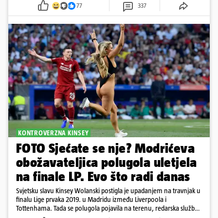
77
337
KONTROVERZNA KINSEY
FOTO Sjećate se nje? Modrićeva
obožavateljica polugola uletjela
na finale LP. Evo što radi danas
Svjetsku slavu Kinsey Wolanski postigla je upadanjem na travnjak u
finalu Lige prvaka 2019. u Madridu između Liverpoola i
Tottenhama. Tada se polugola pojavila na terenu, redarska služba
ju je lovila po travnjaku, a njezine fotografije obišle su svijet.